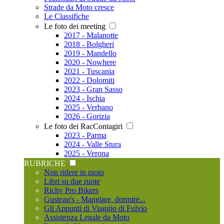
Strade da Moto cresce
Le Classifiche
Le foto dei meeting
2017 - Malanotte
2018 - Bolgheri
2019 - Mandello
2020 - Nowhere
2021 - Tuscania
2022 - Dolomiti
2023 - Gran Sasso
2024 - Ischia
2025 - Verbano
2026 - Gorizia
Le foto dei RacContagiri
2023 - Parma
2024 - Valle Stura
2025 - Verona
RUBRICHE
Non ridere in moto
Libri su due ruote
Richy Pro Bikers
Gusteau's - Mangiare, dormire...
Gli Appunti di Viaggio di Fulvio
Assistenza Legale da Moto