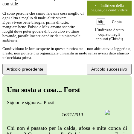
con stile
×
Indirizzo della
pagina, da condividere
Ci sono persone che sanno fare una cosa meglio di
ogni altra e meglio di molti altri: vivere.
Copia
E per vivere bene bisogna, prima di tutto,
mangiare bene. Fulvio e Max amano scoprire
L'indirizzo è stato
luoghi dove poter godere di buon cibo e ottime
copiato negli
bevande, possibilmente condite da un piacevole
appunti (
Chiudi
)
ambiente.
Condividono le loro scoperte in questa rubrica ma... non abituatevi a leggerla o,
presto, non potrete più organizzare un'uscita in moto senza averci dato almeno
un'occhiata prima.
Articolo precedente
Articolo successivo
Una sosta a casa... Forst
Signori e signore... Prosit
16/11/2019
Chi non è passato per la calda, afosa e mite conca di