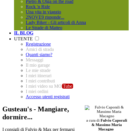
Pietro & Olga on the road
Rock 'n Ride
Una vita in viaggio
2NOVE9 risponde...
Lady Biker - Gli articoli di Anna
Le Strade di Matteo
IL BLOG
UTENTE
Registrazione
Amici di strada
Quanti siamo?
Messaggi
Il mio garage
Le mie strade
I miei itinerari
I miei contributi
I miei video su MO
Tube
I miei ordini
Accesso utenti registrati
Gusteau's - Mangiare,
dormire...
a cura di
Fulvio Caporali
& Massimo Maria
I consigli di Fulvio & Max per fermarsi
Macagno