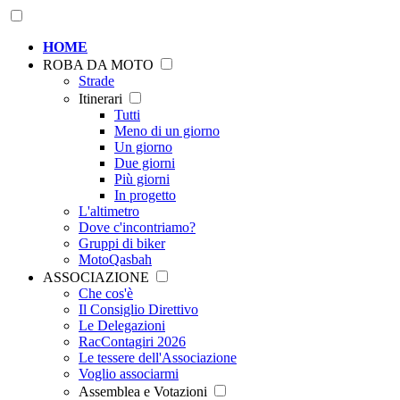
HOME
ROBA DA MOTO
Strade
Itinerari
Tutti
Meno di un giorno
Un giorno
Due giorni
Più giorni
In progetto
L'altimetro
Dove c'incontriamo?
Gruppi di biker
MotoQasbah
ASSOCIAZIONE
Che cos'è
Il Consiglio Direttivo
Le Delegazioni
RacContagiri 2026
Le tessere dell'Associazione
Voglio associarmi
Assemblea e Votazioni