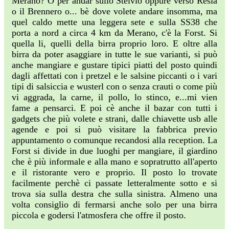
Merano? O per andar sullo Stelvio oppure verso Resia
o il Brennero o... bè dove volete andare insomma, ma
quel caldo mette una leggera sete e sulla SS38 che
porta a nord a circa 4 km da Merano, c'è la Forst. Si
quella li, quelli della birra proprio loro. E oltre alla
birra da poter asaggiare in tutte le sue varianti, si può
anche mangiare e gustare tipici piatti del posto quindi
dagli affettati con i pretzel e le salsine piccanti o i vari
tipi di salsiccia e wusterl con o senza crauti o come più
vi aggrada, la carne, il pollo, lo stinco, e...mi vien
fame a pensarci. E poi cè anche il bazar con tutti i
gadgets che più volete e strani, dalle chiavette usb alle
agende e poi si può visitare la fabbrica previo
appuntamento o comunque recandosi alla reception. La
Forst si divide in due luoghi per mangiare, il giardino
che è più informale e alla mano e sopratrutto all'aperto
e il ristorante vero e proprio. Il posto lo trovate
facilmente perchè ci passate letteralmente sotto e si
trova sia sulla destra che sulla sinistra. Almeno una
volta consiglio di fermarsi anche solo per una birra
piccola e godersi l'atmosfera che offre il posto.