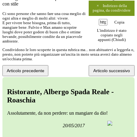
con stile
×
Indirizzo della
pagina, da condividere
Ci sono persone che sanno fare una cosa meglio di
ogni altra e meglio di molti altri: vivere.
Copia
E per vivere bene bisogna, prima di tutto,
mangiare bene. Fulvio e Max amano scoprire
L'indirizzo è stato
luoghi dove poter godere di buon cibo e ottime
copiato negli
bevande, possibilmente condite da un piacevole
appunti (
Chiudi
)
ambiente.
Condividono le loro scoperte in questa rubrica ma... non abituatevi a leggerla o,
presto, non potrete più organizzare un'uscita in moto senza averci dato almeno
un'occhiata prima.
Articolo precedente
Articolo successivo
Ristorante, Albergo Spada Reale -
Roaschia
Assolutamente, da non perdere: un mangiare da dio!
20/05/2017