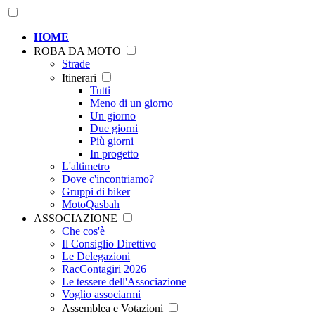
HOME
ROBA DA MOTO
Strade
Itinerari
Tutti
Meno di un giorno
Un giorno
Due giorni
Più giorni
In progetto
L'altimetro
Dove c'incontriamo?
Gruppi di biker
MotoQasbah
ASSOCIAZIONE
Che cos'è
Il Consiglio Direttivo
Le Delegazioni
RacContagiri 2026
Le tessere dell'Associazione
Voglio associarmi
Assemblea e Votazioni