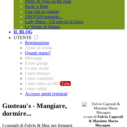
Pietro & Olga on the road
Rock 'n Ride
Una vita in viaggio
2NOVE9 risponde...
Lady Biker - Gli articoli di Anna
Le Strade di Matteo
IL BLOG
UTENTE
Registrazione
Amici di strada
Quanti siamo?
Messaggi
Il mio garage
Le mie strade
I miei itinerari
I miei contributi
I miei video su MO
Tube
I miei ordini
Accesso utenti registrati
Gusteau's - Mangiare,
dormire...
a cura di
Fulvio Caporali
& Massimo Maria
I consigli di Fulvio & Max per fermarsi
Macagno