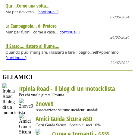
Qui ...Come una volta...
Ma per davvero...
[continua...]
07/05/2024
La Campagnola... di Pretoro
Mangiar fuori... come a casa...
[continua...]
24/02/2024
Il Sasso.... ristoro al fiume....
Quando puoi mangiare, rilassarti e fare il bagno..nell'Appennino
[continua...]
22/07/2023
GLI AMICI
Irpinia Road - Il blog di un motociclista
Per chi vuole girare l'Irpinia
2nove9
Associazione vittime incidenti stradali
Amici Guida Sicura ASD
Corsi Guida Sicura - Sconto ai soci 10%
Curve e Tornanti -
GSSS