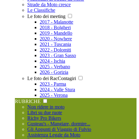
Strade da Moto cresce
Le Classifiche
Le foto dei meeting
2017 - Malanotte
2018 - Bolgheri
2019 - Mandello
2020 - Nowhere
2021 - Tuscania
2022 - Dolomiti
2023 - Gran Sasso
2024 - Ischia
2025 - Verbano
2026 - Gorizia
Le foto dei RacContagiri
2023 - Parma
2024 - Valle Stura
2025 - Verona
RUBRICHE
Non ridere in moto
Libri su due ruote
Richy Pro Bikers
Gusteau's - Mangiare, dormire...
Gli Appunti di Viaggio di Fulvio
Assistenza Legale da Moto