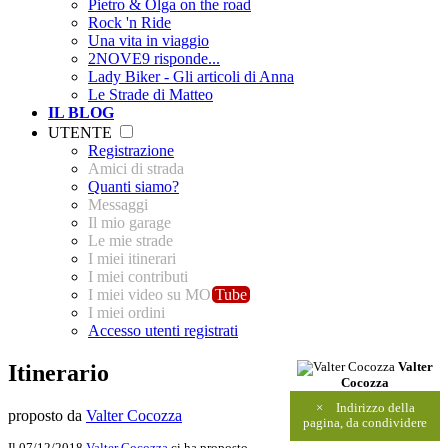
Pietro & Olga on the road
Rock 'n Ride
Una vita in viaggio
2NOVE9 risponde...
Lady Biker - Gli articoli di Anna
Le Strade di Matteo
IL BLOG
UTENTE
Registrazione
Amici di strada
Quanti siamo?
Messaggi
Il mio garage
Le mie strade
I miei itinerari
I miei contributi
I miei video su MO
Tube
I miei ordini
Accesso utenti registrati
Itinerario
Valter
Cocozza
×
Indirizzo della
proposto da
Valter Cocozza
pagina, da condividere
Il 07/12/2018
Valter Cocozza
ci ha proposto