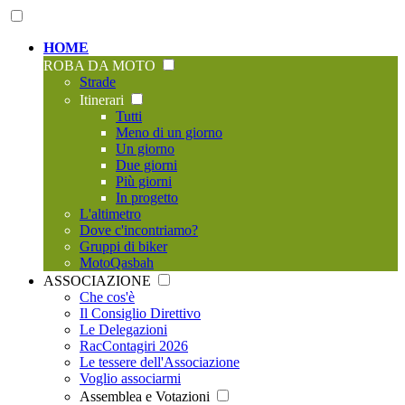
HOME
ROBA DA MOTO
Strade
Itinerari
Tutti
Meno di un giorno
Un giorno
Due giorni
Più giorni
In progetto
L'altimetro
Dove c'incontriamo?
Gruppi di biker
MotoQasbah
ASSOCIAZIONE
Che cos'è
Il Consiglio Direttivo
Le Delegazioni
RacContagiri 2026
Le tessere dell'Associazione
Voglio associarmi
Assemblea e Votazioni