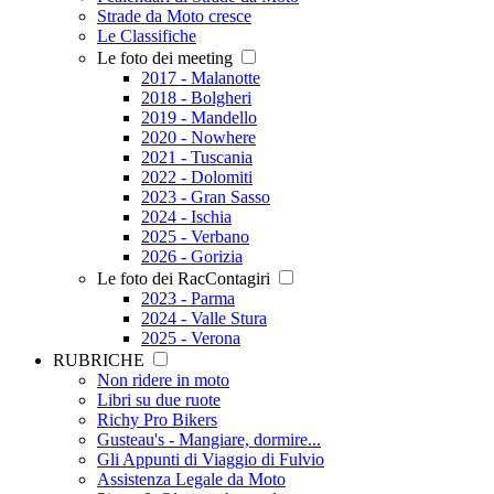
Strade da Moto cresce
Le Classifiche
Le foto dei meeting
2017 - Malanotte
2018 - Bolgheri
2019 - Mandello
2020 - Nowhere
2021 - Tuscania
2022 - Dolomiti
2023 - Gran Sasso
2024 - Ischia
2025 - Verbano
2026 - Gorizia
Le foto dei RacContagiri
2023 - Parma
2024 - Valle Stura
2025 - Verona
RUBRICHE
Non ridere in moto
Libri su due ruote
Richy Pro Bikers
Gusteau's - Mangiare, dormire...
Gli Appunti di Viaggio di Fulvio
Assistenza Legale da Moto