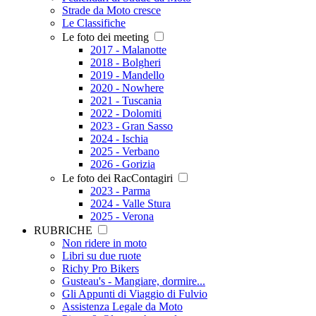
Strade da Moto cresce
Le Classifiche
Le foto dei meeting
2017 - Malanotte
2018 - Bolgheri
2019 - Mandello
2020 - Nowhere
2021 - Tuscania
2022 - Dolomiti
2023 - Gran Sasso
2024 - Ischia
2025 - Verbano
2026 - Gorizia
Le foto dei RacContagiri
2023 - Parma
2024 - Valle Stura
2025 - Verona
RUBRICHE
Non ridere in moto
Libri su due ruote
Richy Pro Bikers
Gusteau's - Mangiare, dormire...
Gli Appunti di Viaggio di Fulvio
Assistenza Legale da Moto