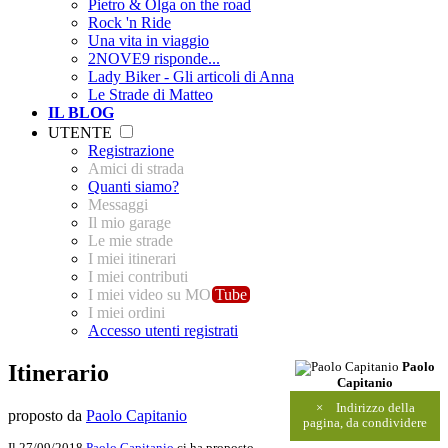
Pietro & Olga on the road
Rock 'n Ride
Una vita in viaggio
2NOVE9 risponde...
Lady Biker - Gli articoli di Anna
Le Strade di Matteo
IL BLOG
UTENTE
Registrazione
Amici di strada
Quanti siamo?
Messaggi
Il mio garage
Le mie strade
I miei itinerari
I miei contributi
I miei video su MO
Tube
I miei ordini
Accesso utenti registrati
Itinerario
Paolo
Capitanio
×
Indirizzo della
proposto da
Paolo Capitanio
pagina, da condividere
Il 27/09/2018
Paolo Capitanio
ci ha proposto