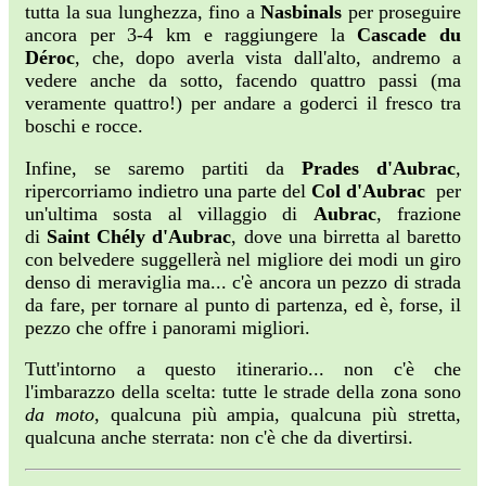
tutta la sua lunghezza, fino a
Nasbinals
per proseguire
ancora per 3-4 km e raggiungere la
Cascade du
Déroc
, che, dopo averla vista dall'alto, andremo a
vedere anche da sotto, facendo quattro passi (ma
veramente quattro!) per andare a goderci il fresco tra
boschi e rocce.
Infine, se saremo partiti da
Prades d'Aubrac
,
ripercorriamo indietro una parte del
Col d'Aubrac
per
un'ultima sosta al villaggio di
Aubrac
, frazione
di
Saint Chély d'Aubrac
, dove una birretta al baretto
con belvedere suggellerà nel migliore dei modi un giro
denso di meraviglia ma... c'è ancora un pezzo di strada
da fare, per tornare al punto di partenza, ed è, forse, il
pezzo che offre i panorami migliori.
Tutt'intorno a questo itinerario... non c'è che
l'imbarazzo della scelta: tutte le strade della zona sono
da moto
, qualcuna più ampia, qualcuna più stretta,
qualcuna anche sterrata: non c'è che da divertirsi.