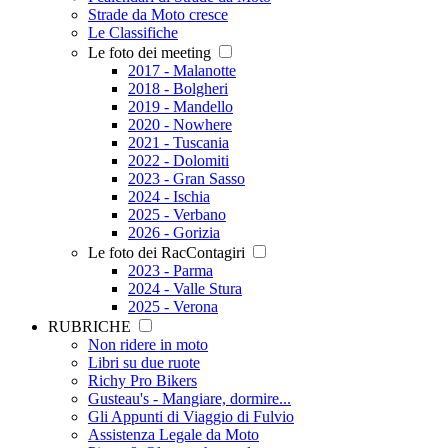
Strade da Moto cresce
Le Classifiche
Le foto dei meeting
2017 - Malanotte
2018 - Bolgheri
2019 - Mandello
2020 - Nowhere
2021 - Tuscania
2022 - Dolomiti
2023 - Gran Sasso
2024 - Ischia
2025 - Verbano
2026 - Gorizia
Le foto dei RacContagiri
2023 - Parma
2024 - Valle Stura
2025 - Verona
RUBRICHE
Non ridere in moto
Libri su due ruote
Richy Pro Bikers
Gusteau's - Mangiare, dormire...
Gli Appunti di Viaggio di Fulvio
Assistenza Legale da Moto