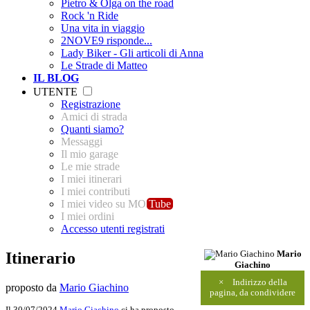
Pietro & Olga on the road
Rock 'n Ride
Una vita in viaggio
2NOVE9 risponde...
Lady Biker - Gli articoli di Anna
Le Strade di Matteo
IL BLOG
UTENTE
Registrazione
Amici di strada
Quanti siamo?
Messaggi
Il mio garage
Le mie strade
I miei itinerari
I miei contributi
I miei video su MO
Tube
I miei ordini
Accesso utenti registrati
Itinerario
Mario
Giachino
×
Indirizzo della
proposto da
Mario Giachino
pagina, da condividere
Il 30/07/2024
Mario Giachino
ci ha proposto