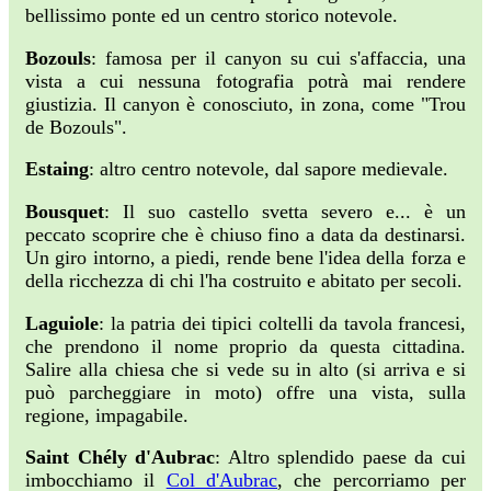
bellissimo ponte ed un centro storico notevole.
Bozouls
: famosa per il canyon su cui s'affaccia, una
vista a cui nessuna fotografia potrà mai rendere
giustizia. Il canyon è conosciuto, in zona, come "Trou
de Bozouls".
Estaing
: altro centro notevole, dal sapore medievale.
Bousquet
: Il suo castello svetta severo e... è un
peccato scoprire che è chiuso fino a data da destinarsi.
Un giro intorno, a piedi, rende bene l'idea della forza e
della ricchezza di chi l'ha costruito e abitato per secoli.
Laguiole
: la patria dei tipici coltelli da tavola francesi,
che prendono il nome proprio da questa cittadina.
Salire alla chiesa che si vede su in alto (si arriva e si
può parcheggiare in moto) offre una vista, sulla
regione, impagabile.
Saint Chély d'Aubrac
: Altro splendido paese da cui
imbocchiamo il
Col d'Aubrac
, che percorriamo per