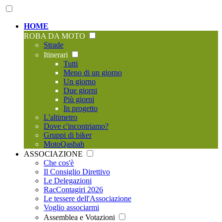
HOME
ROBA DA MOTO
Strade
Itinerari
Tutti
Meno di un giorno
Un giorno
Due giorni
Più giorni
In progetto
L'altimetro
Dove c'incontriamo?
Gruppi di biker
MotoQasbah
ASSOCIAZIONE
Che cos'è
Il Consiglio Direttivo
Le Delegazioni
RacContagiri 2026
Le tessere dell'Associazione
Voglio associarmi
Assemblea e Votazioni