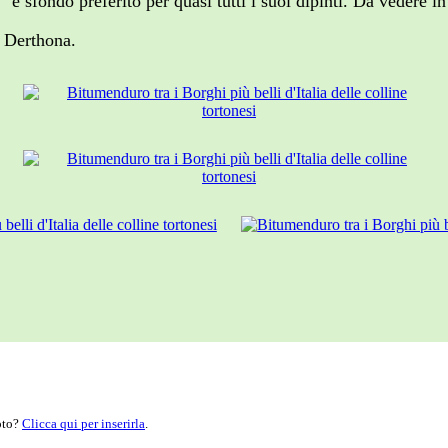
o"
e sfondo preferito per quasi tutti i suoi dipinti. Da vedere 
a Derthona.
moto?
Clicca qui per inserirla
.