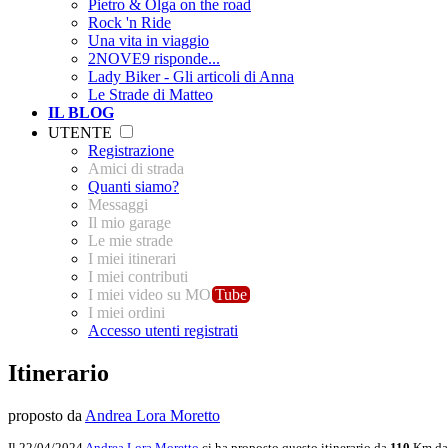
Pietro & Olga on the road
Rock 'n Ride
Una vita in viaggio
2NOVE9 risponde...
Lady Biker - Gli articoli di Anna
Le Strade di Matteo
IL BLOG
UTENTE
Registrazione
Amici di strada
Quanti siamo?
Messaggi
Il mio garage
Le mie strade
I miei itinerari
I miei contributi
I miei video su MO
Tube
I miei ordini
Accesso utenti registrati
Itinerario
proposto da
Andrea Lora Moretto
Il 22/04/2024
Andrea Lora Moretto
ci ha proposto questo itinerario da
110
Km da 