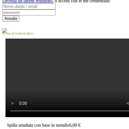
Diventa un utente registrato
,
o accedi con le tue credenziali:
Le cose di Strade da Moto
Spilla smaltata con base in metallo
6,00 €