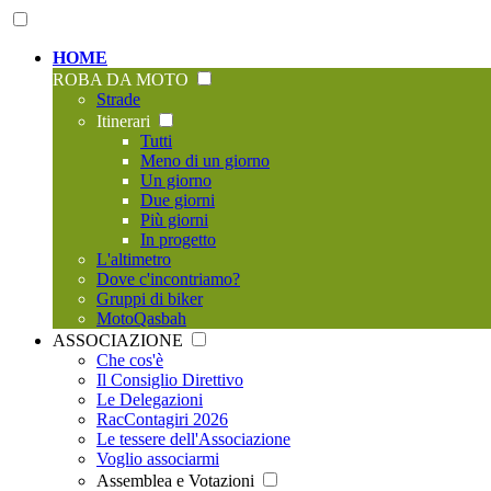
HOME
ROBA DA MOTO
Strade
Itinerari
Tutti
Meno di un giorno
Un giorno
Due giorni
Più giorni
In progetto
L'altimetro
Dove c'incontriamo?
Gruppi di biker
MotoQasbah
ASSOCIAZIONE
Che cos'è
Il Consiglio Direttivo
Le Delegazioni
RacContagiri 2026
Le tessere dell'Associazione
Voglio associarmi
Assemblea e Votazioni