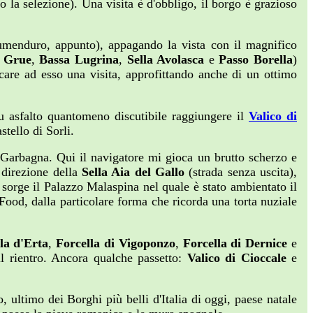
o la selezione). Una visita è d'obbligo, il borgo è grazioso
itumenduro, appunto), appagando la vista con il magnifico
o Grue
,
Bassa Lugrina
,
Sella Avolasca
e
Passo Borella
)
dicare ad esso una visita, approfittando anche di un ottimo
 asfalto quantomeno discutibile raggiungere il
Valico di
stello di Sorli.
 Garbagna. Qui il navigatore mi gioca un brutto scherzo e
n direzione della
Sella Aia del Gallo
(strada senza uscita),
 sorge il Palazzo Malaspina nel quale è stato ambientato il
d, dalla particolare forma che ricorda una torta nuziale
la d'Erta
,
Forcella di Vigoponzo
,
Forcella di Dernice
e
il rientro. Ancora qualche passetto:
Valico di Cioccale
e
ultimo dei Borghi più belli d'Italia di oggi, paese natale