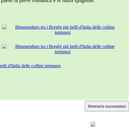
in paese la pieve romanica e le mura spagnole.
Itinerario successivo