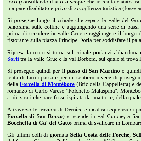
loco (consultando il sito si scopre che in realtà è stato t
ma pare disabitato e privo di accoglienza turistica (fosse 
Si prosegue lungo il crinale che separa la valle del Gru
panorama sulle colline e aggiungendo una serie di passi a
prima di scendere in valle Grue e raggiungere il borgo 
ristorante sulla piazza Principe Doria per soddisfare il pala
Ripresa la moto si torna sul crinale poc'anzi abbandonat
Sorli
tra la valle Grue e la val Borbera, sul quale si trova l
Si prosegue quindi per il
passo di San Martino
e quindi 
tenta di farmi passare per un sentiero invece di proseguire
della
Forcella di Montébore
(Bric della Cappelletta) e d
romanzo di Carlo Varese "Folchetto Malaspina". Montebor
a più strati che pare fosse ispirata da una torre, della qual
Attraverso le frazioni di Dernìce e un'altra sequenza di pas
Forcella di San Rocco
) si scende in val Curone, a San
Bocchetta di Ca' del Gatto
prima di svalicare in Lombard
Gli ultimi colli di giornata
Sella Costa delle Forche
,
Sel