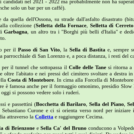
ra i candidati nel 2021 - 2022 ma probabilmente non ha superat
anche solo un bar per un caffé).
e da quella dell'Ossona, su strade dall'asfalto disastrato (b
lla collezione (
Selletta della Fornace
,
Selletta di Cerret
di
Garbagna
, un altro tra i "Borghi più belli d'Italia" e de
to.
o per il
Passo di San Vito
, la
Sella di Bastita
e, sempre su
a parrocchiale di San Lorenzo e, a poca distanza, i resti del ca
per il tunnel che sottopassa il
Colle delle Tane
si ritorna a
 oltre l'abitato e nei pressi del cimitero svoltare a destra i
ella
Costa di Montebore
. In cima alla Forcella di Montebore
e è famosa anche per il formaggio omonimo, presidio Slow Foo
e oggi si possono vedere solo i ruderi.
si e passettini (
Bocchetta di Barilaro
,
Sella del Piano
,
Sel
 Sebastiano Curone e ci si orienta verso nord per iniziare 
ia attraverso la
Colletta
e raggiungere Cecima.
la di Brienzone
e
Sella Ca' del Bruno
conducono a Volpedo, 