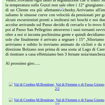
Valles.Troviamo ogni tanto la segnalazione che il tratto 
la temperatura sulla Guzzi non sale oltre i 12° giungiamo 
di un Cliente era più allettante
.Arriviamo all'im
saliamo le sinuose curve con velocità da pensionati per g
alcuni escursionisti pronti a inoltrarsi nei boschi e noi
accolse arrivando sul Passo decido di cercarlo e lo trovo 
poi al Passo San Pellegrino attraverso i suoi tornanti ra
oltre a noi si inconta pochissima gente e quindi decidiamo 
sole che finalmente è arrivato a segnare i 15° ,Sfioriam
arriviamo e subito lo troviamo animato da ciclisti e da 
direzione Bolzano non prima di una sosta al Lago di Carez
di rientrare a casa effettuiamo ben 3 fernate noia/stanchez
Al prossimo giro.....