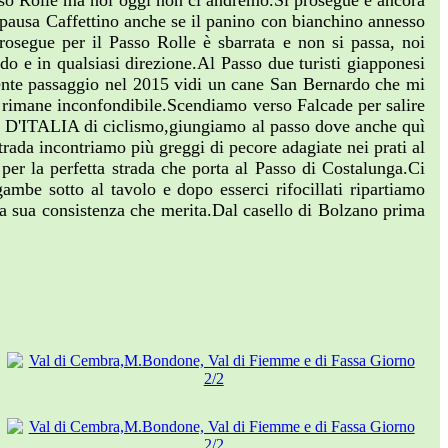
asso Rolle ma noi oggi non ci andremo.Si prosegue e ancora
a pausa Caffettino anche se il panino con bianchino annesso
rosegue per il Passo Rolle è sbarrata e non si passa, noi
o e in qualsiasi direzione.Al Passo due turisti giapponesi
edente passaggio nel 2015 vidi un cane San Bernardo che mi
ce rimane inconfondibile.Scendiamo verso Falcade per salire
IRO D'ITALIA di ciclismo,giungiamo al passo dove anche quì
trada incontriamo più greggi di pecore adagiate nei prati al
er la perfetta strada che porta al Passo di Costalunga.Ci
mbe sotto al tavolo e dopo esserci rifocillati ripartiamo
la sua consistenza che merita.Dal casello di Bolzano prima