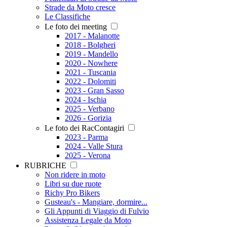
Strade da Moto cresce
Le Classifiche
Le foto dei meeting
2017 - Malanotte
2018 - Bolgheri
2019 - Mandello
2020 - Nowhere
2021 - Tuscania
2022 - Dolomiti
2023 - Gran Sasso
2024 - Ischia
2025 - Verbano
2026 - Gorizia
Le foto dei RacContagiri
2023 - Parma
2024 - Valle Stura
2025 - Verona
RUBRICHE
Non ridere in moto
Libri su due ruote
Richy Pro Bikers
Gusteau's - Mangiare, dormire...
Gli Appunti di Viaggio di Fulvio
Assistenza Legale da Moto