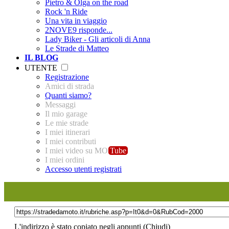
Pietro & Olga on the road
Rock 'n Ride
Una vita in viaggio
2NOVE9 risponde...
Lady Biker - Gli articoli di Anna
Le Strade di Matteo
IL BLOG
UTENTE
Registrazione
Amici di strada
Quanti siamo?
Messaggi
Il mio garage
Le mie strade
I miei itinerari
I miei contributi
I miei video su MO
Tube
I miei ordini
Accesso utenti registrati
L'indirizzo è stato copiato negli appunti (
Chiudi
)