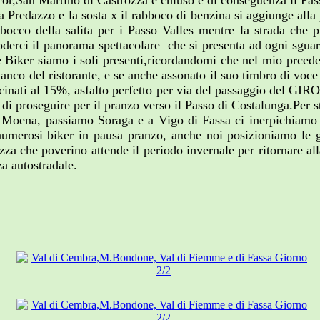
Siror,San Martino di Castrozza è chiuso e di conseguenza il P
a Predazzo e la sosta x il rabboco di benzina si aggiunge all
bocco della salita per i Passo Valles mentre la strada che p
oderci il panorama spettacolare che si presenta ad ogni sguard
 due Biker siamo i soli presenti,ricordandomi che nel mio prc
fianco del ristorante, e se anche assonato il suo timbro di vo
vvicinati al 15%, asfalto perfetto per via del passaggio del G
di proseguire per il pranzo verso il Passo di Costalunga.Per s
o Moena, passiamo Soraga e a Vigo di Fassa ci inerpichiamo p
numerosi biker in pausa pranzo, anche noi posizioniamo le ga
za che poverino attende il periodo invernale per ritornare al
za autostradale.