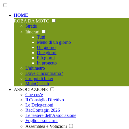
HOME
ROBA DA MOTO
Strade
Itinerari
Tutti
Meno di un giorno
Un giorno
Due giorni
Più giorni
In progetto
L'altimetro
Dove c'incontriamo?
Gruppi di biker
MotoQasbah
ASSOCIAZIONE
Che cos'è
Il Consiglio Direttivo
Le Delegazioni
RacContagiri 2026
Le tessere dell'Associazione
Voglio associarmi
Assemblea e Votazioni