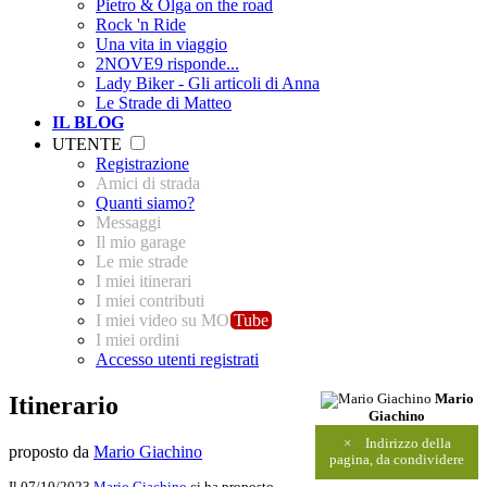
Pietro & Olga on the road
Rock 'n Ride
Una vita in viaggio
2NOVE9 risponde...
Lady Biker - Gli articoli di Anna
Le Strade di Matteo
IL BLOG
UTENTE
Registrazione
Amici di strada
Quanti siamo?
Messaggi
Il mio garage
Le mie strade
I miei itinerari
I miei contributi
I miei video su MO
Tube
I miei ordini
Accesso utenti registrati
Itinerario
Mario
Giachino
×
Indirizzo della
proposto da
Mario Giachino
pagina, da condividere
Il 07/10/2023
Mario Giachino
ci ha proposto