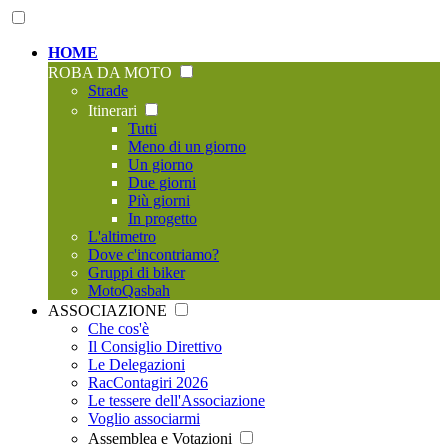
HOME
ROBA DA MOTO
Strade
Itinerari
Tutti
Meno di un giorno
Un giorno
Due giorni
Più giorni
In progetto
L'altimetro
Dove c'incontriamo?
Gruppi di biker
MotoQasbah
ASSOCIAZIONE
Che cos'è
Il Consiglio Direttivo
Le Delegazioni
RacContagiri 2026
Le tessere dell'Associazione
Voglio associarmi
Assemblea e Votazioni