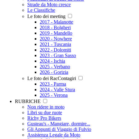
Strade da Moto cresce
Le Classifiche
Le foto dei meeting
2017 - Malanotte
2018 - Bolgheri
2019 - Mandello
2020 - Nowhere
2021 - Tuscania
2022 - Dolomiti
2023 - Gran Sasso
2024 - Ischia
2025 - Verbano
2026 - Gorizia
Le foto dei RacContagiri
2023 - Parma
2024 - Valle Stura
2025 - Verona
RUBRICHE
Non ridere in moto
Libri su due ruote
Richy Pro Bikers
Gusteau's - Mangiare, dormire...
Gli Appunti di Viaggio di Fulvio
Assistenza Legale da Moto