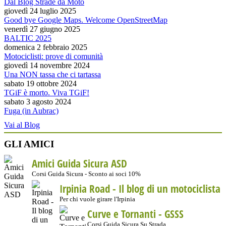
Dal Blog Strade da Moto
giovedì 24 luglio 2025
Good bye Google Maps. Welcome OpenStreetMap
venerdì 27 giugno 2025
BALTIC 2025
domenica 2 febbraio 2025
Motociclisti: prove di comunità
giovedì 14 novembre 2024
Una NON tassa che ci tartassa
sabato 19 ottobre 2024
TGiF è morto. Viva TGiF!
sabato 3 agosto 2024
Fuga (in Aubrac)
Vai al Blog
GLI AMICI
Amici Guida Sicura ASD
Corsi Guida Sicura - Sconto ai soci 10%
Irpinia Road - Il blog di un motociclista
Per chi vuole girare l'Irpinia
Curve e Tornanti -
GSSS
Corsi Guida Sicura Su Strada