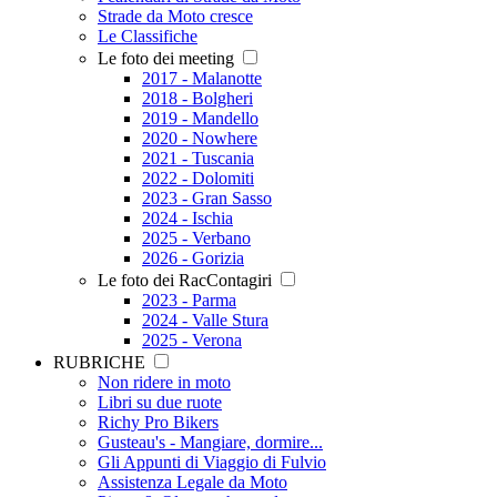
Strade da Moto cresce
Le Classifiche
Le foto dei meeting
2017 - Malanotte
2018 - Bolgheri
2019 - Mandello
2020 - Nowhere
2021 - Tuscania
2022 - Dolomiti
2023 - Gran Sasso
2024 - Ischia
2025 - Verbano
2026 - Gorizia
Le foto dei RacContagiri
2023 - Parma
2024 - Valle Stura
2025 - Verona
RUBRICHE
Non ridere in moto
Libri su due ruote
Richy Pro Bikers
Gusteau's - Mangiare, dormire...
Gli Appunti di Viaggio di Fulvio
Assistenza Legale da Moto