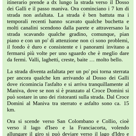
itinerario prende a dx lungo la strada verso il Dosso
dei Galli e il passo maniva. Ora cominciano i 7 km di
strada non asfaltata. La strada è ben battuta ma i
temporali recenti hanno scavato qualche buchetta e
molti canalini scendono dalla parete e attraversano la
strada scavando qualche gradino, comunque, pian
piano e con un po' di attenzione non ci sono problemi,
il fondo è duro e consistente e i panorami invitano a
fermarsi più volte per uno sguardo che è meglio dare
da fermi. Valli, laghetti, creste, baite … molto bello.
La strada diventa asfaltata per un po' poi torna sterrata
per ancora qualche km arrivando al Dosso dei Galli
dove ricomincia l'asfalto e si arriva tranquillamente al
Maniva, dove se non si è pranzato al Croce Domini si
può sostare in uno dei ristoranti sulla strada. Dal Croce
Domini al Maniva tra sterrato e asfalto sono ca. 15
km.
Ora si scende verso San Colombano e Collio, cioè
verso il lago d'Iseo e la Franciacorta, volendo
allungare il giro si può deviare verso il lago d'Idro e