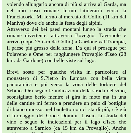
volendo allungarlo ancora di più si arriva al Garda, ma
nel mio caso rimane fermo l'itinerario verso la
Franciacorta. Mi fermo al mercato di Collio (11 km dal
Maniva) dove c'è anche la festa degli alpini.
Attraverso dei bei paesi montani lungo la strada che
rimane divertente, attraverso Bovegno, Tavernole e
arrivo (dopo 25 ikm da Collio) a Gardone val Trompia,
il paese più grosso della zona. Da qui si prosegue per
Polaveno e Ome per raggiungere Provaglio d'Iseo (28
km. da Gardone) con belle viste sul lago.
Brevi soste per qualche visita in particolare al
monastero di S.Pietro in Lamosa con bella vista
panoramica e poi verso la zona delle torbiere del
Sebino. Ora seguo le indicazioni della strada del vino,
sconsigliato berlo mentre si gira in moto ma in una
delle cantine mi fermo a prendere un paio di bottiglie
di bianco mosso, nel bauletto non ci sta di più, c'è già
il formaggio del Croce Domini. Lascio la strada del
vino e seguo le indicazioni per il lago d'Iseo che
attraverso a Sarnico (ca 15 km da Provaglio). Anche