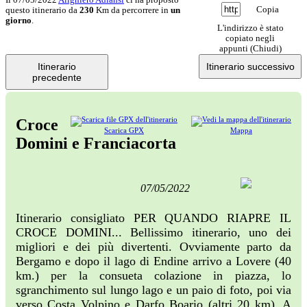
Copia
questo itinerario da
230
Km da percorrere in
un
giorno
.
L'indirizzo è stato
copiato negli
appunti (
Chiudi
)
Itinerario
Itinerario successivo
precedente
Croce
Scarica GPX
Mappa
Domini e Franciacorta
07/05/2022
Itinerario consigliato PER QUANDO RIAPRE IL
CROCE DOMINI... Bellissimo itinerario, uno dei
migliori e dei più divertenti. Ovviamente parto da
Bergamo e dopo il lago di Endine arrivo a Lovere (40
km.) per la consueta colazione in piazza, lo
sgranchimento sul lungo lago e un paio di foto, poi via
verso Costa Volpino e Darfo Boario (altri 20 km). A