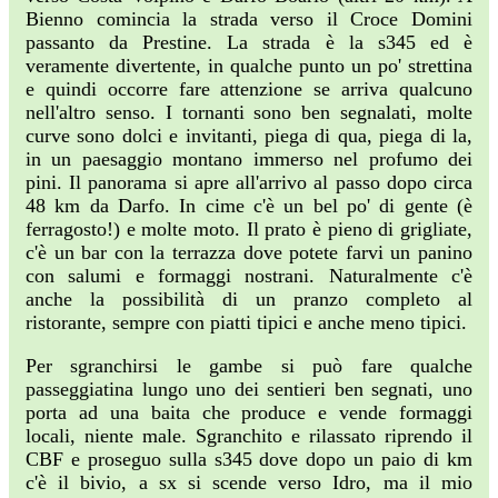
Bienno comincia la strada verso il Croce Domini
passanto da Prestine. La strada è la s345 ed è
veramente divertente, in qualche punto un po' strettina
e quindi occorre fare attenzione se arriva qualcuno
nell'altro senso. I tornanti sono ben segnalati, molte
curve sono dolci e invitanti, piega di qua, piega di la,
in un paesaggio montano immerso nel profumo dei
pini. Il panorama si apre all'arrivo al passo dopo circa
48 km da Darfo. In cime c'è un bel po' di gente (è
ferragosto!) e molte moto. Il prato è pieno di grigliate,
c'è un bar con la terrazza dove potete farvi un panino
con salumi e formaggi nostrani. Naturalmente c'è
anche la possibilità di un pranzo completo al
ristorante, sempre con piatti tipici e anche meno tipici.
Per sgranchirsi le gambe si può fare qualche
passeggiatina lungo uno dei sentieri ben segnati, uno
porta ad una baita che produce e vende formaggi
locali, niente male. Sgranchito e rilassato riprendo il
CBF e proseguo sulla s345 dove dopo un paio di km
c'è il bivio, a sx si scende verso Idro, ma il mio