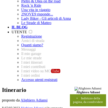
Pietro & Olga on the road
Rock 'n Ride
Una vita in viaggio
2NOVE9 risponde...
Lady Biker - Gli articoli di Anna
Le Strade di Matteo
IL BLOG
UTENTE
Registrazione
Amici di strada
Quanti siamo?
Messaggi
Il mio garage
Le mie strade
I miei itinerari
I miei contributi
I miei video su MO
Tube
I miei ordini
Accesso utenti registrati
Itinerario
Alighiero Adiansi
×
Indirizzo della
proposto da
Alighiero Adiansi
pagina, da condividere
Il 07/05/2022
Alighiero Adiansi
ci ha proposto