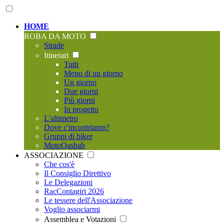
HOME
ROBA DA MOTO
Strade
Itinerari
Tutti
Meno di un giorno
Un giorno
Due giorni
Più giorni
In progetto
L'altimetro
Dove c'incontriamo?
Gruppi di biker
MotoQasbah
ASSOCIAZIONE
Che cos'è
Il Consiglio Direttivo
Le Delegazioni
RacContagiri 2026
Le tessere dell'Associazione
Voglio associarmi
Assemblea e Votazioni