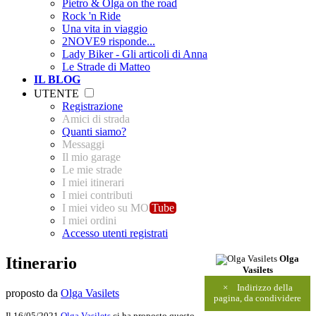
Pietro & Olga on the road
Rock 'n Ride
Una vita in viaggio
2NOVE9 risponde...
Lady Biker - Gli articoli di Anna
Le Strade di Matteo
IL BLOG
UTENTE
Registrazione
Amici di strada
Quanti siamo?
Messaggi
Il mio garage
Le mie strade
I miei itinerari
I miei contributi
I miei video su MO
Tube
I miei ordini
Accesso utenti registrati
Itinerario
Olga
Vasilets
×
Indirizzo della
proposto da
Olga Vasilets
pagina, da condividere
Il 16/05/2021
Olga Vasilets
ci ha proposto questo