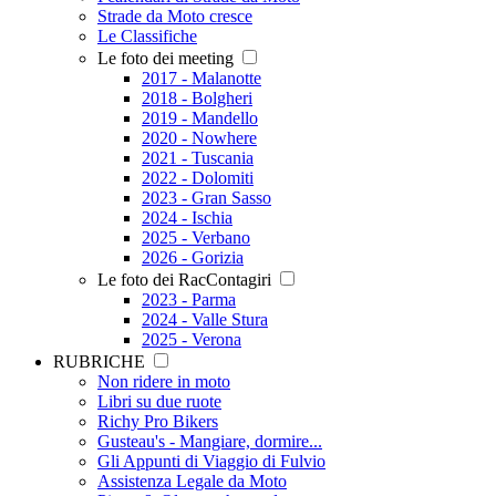
Strade da Moto cresce
Le Classifiche
Le foto dei meeting
2017 - Malanotte
2018 - Bolgheri
2019 - Mandello
2020 - Nowhere
2021 - Tuscania
2022 - Dolomiti
2023 - Gran Sasso
2024 - Ischia
2025 - Verbano
2026 - Gorizia
Le foto dei RacContagiri
2023 - Parma
2024 - Valle Stura
2025 - Verona
RUBRICHE
Non ridere in moto
Libri su due ruote
Richy Pro Bikers
Gusteau's - Mangiare, dormire...
Gli Appunti di Viaggio di Fulvio
Assistenza Legale da Moto