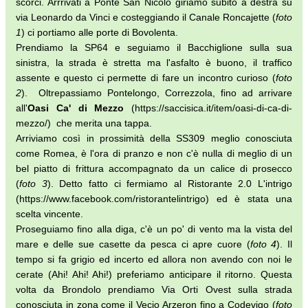
scorci. Arrrivati a Ponte San Nicolò giriamo subito a destra su
via Leonardo da Vinci e costeggiando il Canale Roncajette (
foto
1
) ci portiamo alle porte di Bovolenta.
Prendiamo la SP64 e seguiamo il Bacchiglione sulla sua
sinistra, la strada è stretta ma l'asfalto è buono, il traffico
assente e questo ci permette di fare un incontro curioso (
foto
2
). Oltrepassiamo Pontelongo, Correzzola, fino ad arrivare
all'
Oasi Ca' di Mezzo
(https://saccisica.it/item/oasi-di-ca-di-
mezzo/) che merita una tappa.
Arriviamo così in prossimità della SS309 meglio conosciuta
come Romea, è l'ora di pranzo e non c'è nulla di meglio di un
bel piatto di frittura accompagnato da un calice di prosecco
(
foto 3
). Detto fatto ci fermiamo al Ristorante 2.0 L'intrigo
(https://www.facebook.com/ristorantelintrigo) ed è stata una
scelta vincente.
Proseguiamo fino alla diga, c'è un po' di vento ma la vista del
mare e delle sue casette da pesca ci apre cuore (
foto 4
). Il
tempo si fa grigio ed incerto ed allora non avendo con noi le
cerate (Ahi! Ahi! Ahi!) preferiamo anticipare il ritorno. Questa
volta da Brondolo prendiamo Via Orti Ovest sulla strada
conosciuta in zona come il Vecio Arzeron fino a Codevigo (
foto