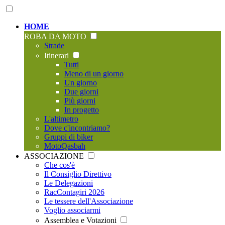
HOME
ROBA DA MOTO
Strade
Itinerari
Tutti
Meno di un giorno
Un giorno
Due giorni
Più giorni
In progetto
L'altimetro
Dove c'incontriamo?
Gruppi di biker
MotoQasbah
ASSOCIAZIONE
Che cos'è
Il Consiglio Direttivo
Le Delegazioni
RacContagiri 2026
Le tessere dell'Associazione
Voglio associarmi
Assemblea e Votazioni