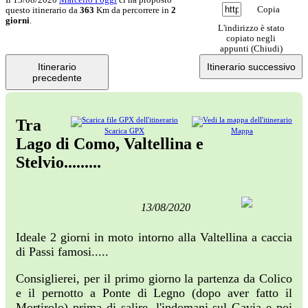
Copia
questo itinerario da
363
Km da percorrere in
2
giorni
.
L'indirizzo è stato
copiato negli
appunti (
Chiudi
)
Itinerario
Itinerario successivo
precedente
Tra
Scarica GPX
Mappa
Lago di Como, Valtellina e
Stelvio.........
13/08/2020
Ideale 2 giorni in moto intorno alla Valtellina a caccia
di Passi famosi.....
Consiglierei, per il primo giorno la partenza da Colico
e il pernotto a Ponte di Legno (dopo aver fatto il
Mortirolo) prima di salire, l'indomani sul Gavia e poi