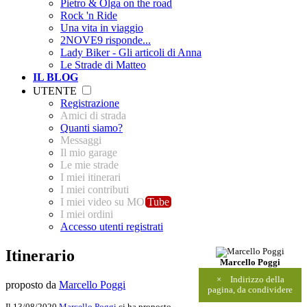
Pietro & Olga on the road
Rock 'n Ride
Una vita in viaggio
2NOVE9 risponde...
Lady Biker - Gli articoli di Anna
Le Strade di Matteo
IL BLOG
UTENTE
Registrazione
Amici di strada
Quanti siamo?
Messaggi
Il mio garage
Le mie strade
I miei itinerari
I miei contributi
I miei video su MO
Tube
I miei ordini
Accesso utenti registrati
Itinerario
Marcello Poggi
×
Indirizzo della
proposto da
Marcello Poggi
pagina, da condividere
Il 13/08/2020
Marcello Poggi
ci ha proposto