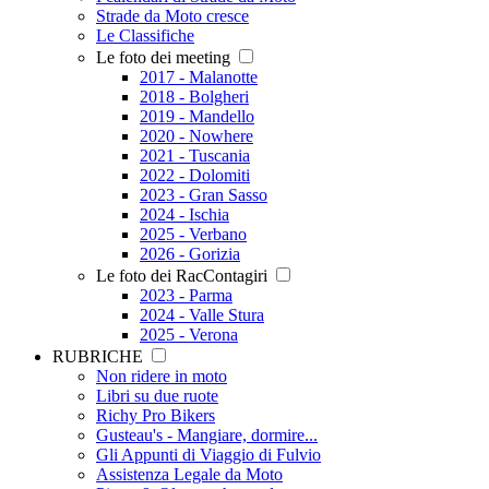
Strade da Moto cresce
Le Classifiche
Le foto dei meeting
2017 - Malanotte
2018 - Bolgheri
2019 - Mandello
2020 - Nowhere
2021 - Tuscania
2022 - Dolomiti
2023 - Gran Sasso
2024 - Ischia
2025 - Verbano
2026 - Gorizia
Le foto dei RacContagiri
2023 - Parma
2024 - Valle Stura
2025 - Verona
RUBRICHE
Non ridere in moto
Libri su due ruote
Richy Pro Bikers
Gusteau's - Mangiare, dormire...
Gli Appunti di Viaggio di Fulvio
Assistenza Legale da Moto