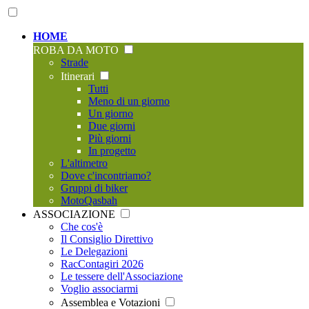
HOME
ROBA DA MOTO
Strade
Itinerari
Tutti
Meno di un giorno
Un giorno
Due giorni
Più giorni
In progetto
L'altimetro
Dove c'incontriamo?
Gruppi di biker
MotoQasbah
ASSOCIAZIONE
Che cos'è
Il Consiglio Direttivo
Le Delegazioni
RacContagiri 2026
Le tessere dell'Associazione
Voglio associarmi
Assemblea e Votazioni