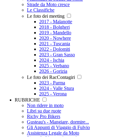
Strade da Moto cresce
Le Classifiche
Le foto dei meeting
2017 - Malanotte
2018 - Bolgheri
2019 - Mandello
2020 - Nowhere
2021 - Tuscania
2022 - Dolomiti
2023 - Gran Sasso
2024 - Ischia
2025 - Verbano
2026 - Gorizia
Le foto dei RacContagiri
2023 - Parma
2024 - Valle Stura
2025 - Verona
RUBRICHE
Non ridere in moto
Libri su due ruote
Richy Pro Bikers
Gusteau's - Mangiare, dormire...
Gli Appunti di Viaggio di Fulvio
Assistenza Legale da Moto