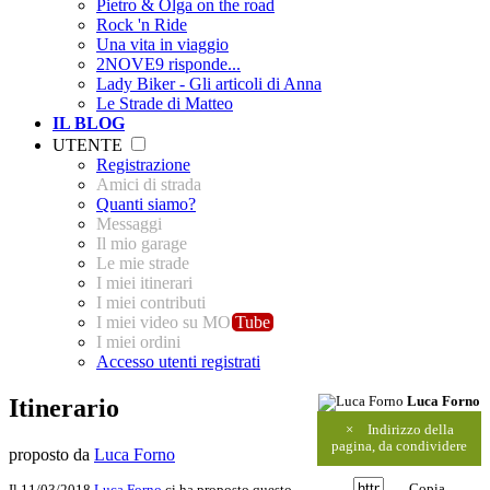
Pietro & Olga on the road
Rock 'n Ride
Una vita in viaggio
2NOVE9 risponde...
Lady Biker - Gli articoli di Anna
Le Strade di Matteo
IL BLOG
UTENTE
Registrazione
Amici di strada
Quanti siamo?
Messaggi
Il mio garage
Le mie strade
I miei itinerari
I miei contributi
I miei video su MO
Tube
I miei ordini
Accesso utenti registrati
Itinerario
Luca Forno
×
Indirizzo della
pagina, da condividere
proposto da
Luca Forno
Copia
Il 11/03/2018
Luca Forno
ci ha proposto questo