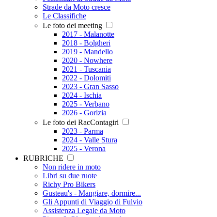
Strade da Moto cresce
Le Classifiche
Le foto dei meeting
2017 - Malanotte
2018 - Bolgheri
2019 - Mandello
2020 - Nowhere
2021 - Tuscania
2022 - Dolomiti
2023 - Gran Sasso
2024 - Ischia
2025 - Verbano
2026 - Gorizia
Le foto dei RacContagiri
2023 - Parma
2024 - Valle Stura
2025 - Verona
RUBRICHE
Non ridere in moto
Libri su due ruote
Richy Pro Bikers
Gusteau's - Mangiare, dormire...
Gli Appunti di Viaggio di Fulvio
Assistenza Legale da Moto