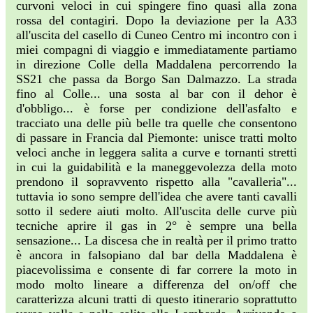
curvoni veloci in cui spingere fino quasi alla zona
rossa del contagiri. Dopo la deviazione per la A33
all'uscita del casello di Cuneo Centro mi incontro con i
miei compagni di viaggio e immediatamente partiamo
in direzione Colle della Maddalena percorrendo la
SS21 che passa da Borgo San Dalmazzo. La strada
fino al Colle... una sosta al bar con il dehor è
d'obbligo... è forse per condizione dell'asfalto e
tracciato una delle più belle tra quelle che consentono
di passare in Francia dal Piemonte: unisce tratti molto
veloci anche in leggera salita a curve e tornanti stretti
in cui la guidabilità e la maneggevolezza della moto
prendono il sopravvento rispetto alla "cavalleria"...
tuttavia io sono sempre dell'idea che avere tanti cavalli
sotto il sedere aiuti molto. All'uscita delle curve più
tecniche aprire il gas in 2° è sempre una bella
sensazione... La discesa che in realtà per il primo tratto
è ancora in falsopiano dal bar della Maddalena è
piacevolissima e consente di far correre la moto in
modo molto lineare a differenza del on/off che
caratterizza alcuni tratti di questo itinerario soprattutto