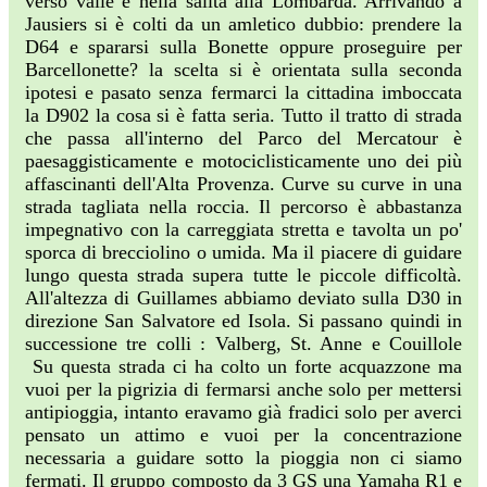
verso valle e nella salita alla Lombarda. Arrivando a
Jausiers si è colti da un amletico dubbio: prendere la
D64 e spararsi sulla Bonette oppure proseguire per
Barcellonette? la scelta si è orientata sulla seconda
ipotesi e pasato senza fermarci la cittadina imboccata
la D902 la cosa si è fatta seria. Tutto il tratto di strada
che passa all'interno del Parco del Mercatour è
paesaggisticamente e motociclisticamente uno dei più
affascinanti dell'Alta Provenza. Curve su curve in una
strada tagliata nella roccia. Il percorso è abbastanza
impegnativo con la carreggiata stretta e tavolta un po'
sporca di brecciolino o umida. Ma il piacere di guidare
lungo questa strada supera tutte le piccole difficoltà.
All'altezza di Guillames abbiamo deviato sulla D30 in
direzione San Salvatore ed Isola. Si passano quindi in
successione tre colli : Valberg, St. Anne e Couillole
Su questa strada ci ha colto un forte acquazzone ma
vuoi per la pigrizia di fermarsi anche solo per mettersi
antipioggia, intanto eravamo già fradici solo per averci
pensato un attimo e vuoi per la concentrazione
necessaria a guidare sotto la pioggia non ci siamo
fermati. Il gruppo composto da 3 GS una Yamaha R1 e