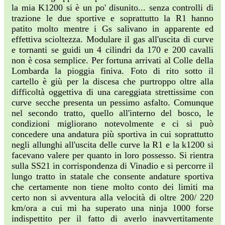
la mia K1200 si è un po' disunito... senza controlli di
trazione le due sportive e soprattutto la R1 hanno
patito molto mentre i Gs salivano in apparente ed
effettiva scioltezza. Modulare il gas all'uscita di curve
e tornanti se guidi un 4 cilindri da 170 e 200 cavalli
non è cosa semplice. Per fortuna arrivati al Colle della
Lombarda la pioggia finiva. Foto di rito sotto il
cartello è giù per la discesa che purtroppo oltre alla
difficoltà oggettiva di una careggiata strettissime con
curve secche presenta un pessimo asfalto. Comunque
nel secondo tratto, quello all'interno del bosco, le
condizioni migliorano notevolmente e ci si può
concedere una andatura più sportiva in cui soprattutto
negli allunghi all'uscita delle curve la R1 e la k1200 si
facevano valere per quanto in loro possesso. Si rientra
sulla SS21 in corrispondenza di Vinadio e si percorre il
lungo tratto in statale che consente andature sportiva
che certamente non tiene molto conto dei limiti ma
certo non si avventura alla velocità di oltre 200/ 220
km/ora a cui mi ha superato una ninja 1000 forse
indispettito per il fatto di averlo inavvertitamente