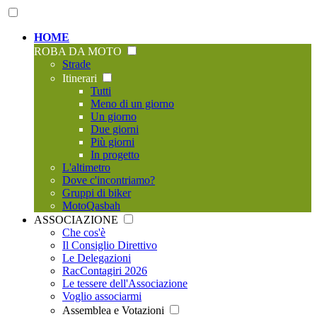
HOME
ROBA DA MOTO
Strade
Itinerari
Tutti
Meno di un giorno
Un giorno
Due giorni
Più giorni
In progetto
L'altimetro
Dove c'incontriamo?
Gruppi di biker
MotoQasbah
ASSOCIAZIONE
Che cos'è
Il Consiglio Direttivo
Le Delegazioni
RacContagiri 2026
Le tessere dell'Associazione
Voglio associarmi
Assemblea e Votazioni