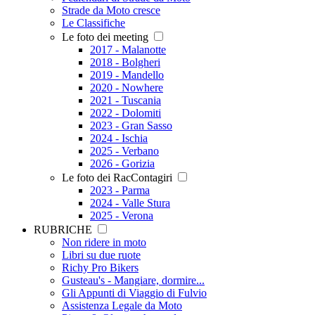
Strade da Moto cresce
Le Classifiche
Le foto dei meeting
2017 - Malanotte
2018 - Bolgheri
2019 - Mandello
2020 - Nowhere
2021 - Tuscania
2022 - Dolomiti
2023 - Gran Sasso
2024 - Ischia
2025 - Verbano
2026 - Gorizia
Le foto dei RacContagiri
2023 - Parma
2024 - Valle Stura
2025 - Verona
RUBRICHE
Non ridere in moto
Libri su due ruote
Richy Pro Bikers
Gusteau's - Mangiare, dormire...
Gli Appunti di Viaggio di Fulvio
Assistenza Legale da Moto