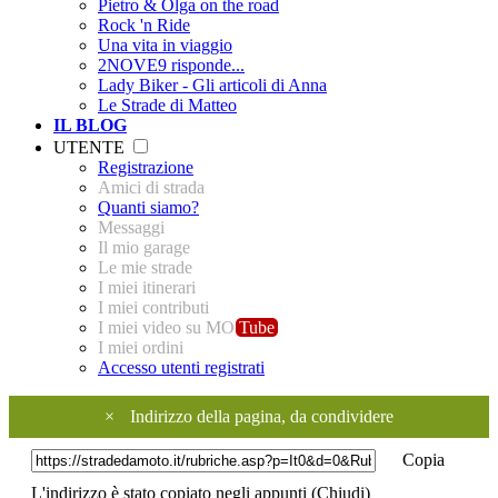
Pietro & Olga on the road
Rock 'n Ride
Una vita in viaggio
2NOVE9 risponde...
Lady Biker - Gli articoli di Anna
Le Strade di Matteo
IL BLOG
UTENTE
Registrazione
Amici di strada
Quanti siamo?
Messaggi
Il mio garage
Le mie strade
I miei itinerari
I miei contributi
I miei video su MO
Tube
I miei ordini
Accesso utenti registrati
×
Indirizzo della pagina, da condividere
Copia
L'indirizzo è stato copiato negli appunti (
Chiudi
)