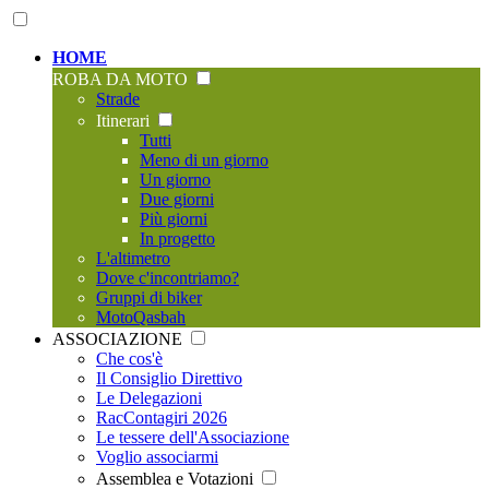
HOME
ROBA DA MOTO
Strade
Itinerari
Tutti
Meno di un giorno
Un giorno
Due giorni
Più giorni
In progetto
L'altimetro
Dove c'incontriamo?
Gruppi di biker
MotoQasbah
ASSOCIAZIONE
Che cos'è
Il Consiglio Direttivo
Le Delegazioni
RacContagiri 2026
Le tessere dell'Associazione
Voglio associarmi
Assemblea e Votazioni