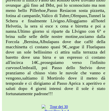
poiverso il mitico Passo del Rombo dove troviato moto
ovunque ,giù fino ad IMst, poi lo sconosciuto ma non
meno bello Pillerhoe,Passo Resiacon sosta pizzetta,
fotina al campanile,Valico di Tubre,Ofenpass,Tunnel la
Schera e finalmente Livigno.Alloggiamo all'hotel
Helvetia, la sera si esce x cena e birretta e poi a
nanna.Ultimo giorno si riparte da LIvigno con 6° e
brina sulle selle delle nostre motine,usciamo dalla
Forcola ,Bernina,Albulapass dove due caffè della
macchinetta ci costano quasi 9€.,segue il Fluelapass
dove un sole bellissimo ci attira sulla terrazza del
baretto dove una birra e un espresso ci costano
all'incirca 14€.,proseguiamo verso l'infinito
curvosoUmbraill, poi Passo dello Stelvio dove
pranziamo al chiuso visto le nuvole che vanno e
vengono,saltiamo il Mortirolo dove il meteo dà
temporale e ci dirigiamo al Passo Aprica x aperitivo e
saluti dopo 4 giorni intensi dove il sole è stato
fortunatamente padrone!!!