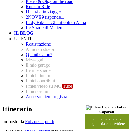
Pietro & Olga on the road
Rock 'n Ride
Una vita in viaggio
2NOVE9 risponde...
Lady Biker - Gli articoli di Anna
Le Strade di Matteo
IL BLOG
UTENTE
Registrazione
Amici di strada
Quanti siamo?
Messaggi
Il mio garage
Le mie strade
I miei itinerari
I miei contributi
I miei video su MO
Tube
I miei ordini
Accesso utenti registrati
Itinerario
Fulvio
Caporali
×
Indirizzo della
proposto da
Fulvio Caporali
pagina, da condividere
Il 17/07/2021
Fulvio Caporali
ci ha proposto