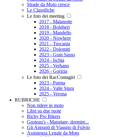
Strade da Moto cresce
Le Classifiche
Le foto dei meeting
2017 - Malanotte
2018 - Bolgheri
2019 - Mandello
2020 - Nowhere
2021 - Tuscania
2022 - Dolomiti
2023 - Gran Sasso
2024 - Ischia
2025 - Verbano
2026 - Gorizia
Le foto dei RacContagiri
2023 - Parma
2024 - Valle Stura
2025 - Verona
RUBRICHE
Non ridere in moto
Libri su due ruote
Richy Pro Bikers
Gusteau's - Mangiare, dormire...
Gli Appunti di Viaggio di Fulvio
Assistenza Legale da Moto