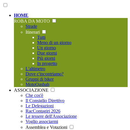
HOME
ROBA DA MOTO
Strade
Itinerari
Tutti
Meno di un giorno
Un giorno
Due giorni
Più giorni
In progetto
L'altimetro
Dove c'incontriamo?
Gruppi di biker
MotoQasbah
ASSOCIAZIONE
Che cos'è
Il Consiglio Direttivo
Le Delegazioni
RacContagiri 2026
Le tessere dell'Associazione
Voglio associarmi
Assemblea e Votazioni