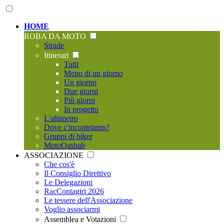
HOME
ROBA DA MOTO
Strade
Itinerari
Tutti
Meno di un giorno
Un giorno
Due giorni
Più giorni
In progetto
L'altimetro
Dove c'incontriamo?
Gruppi di biker
MotoQasbah
ASSOCIAZIONE
Che cos'è
Il Consiglio Direttivo
Le Delegazioni
RacContagiri 2026
Le tessere dell'Associazione
Voglio associarmi
Assemblea e Votazioni