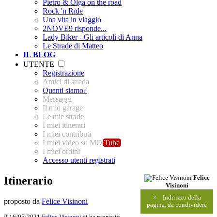
Pietro & Olga on the road
Rock 'n Ride
Una vita in viaggio
2NOVE9 risponde...
Lady Biker - Gli articoli di Anna
Le Strade di Matteo
IL BLOG
UTENTE
Registrazione
Amici di strada
Quanti siamo?
Messaggi
Il mio garage
Le mie strade
I miei itinerari
I miei contributi
I miei video su MO
Tube
I miei ordini
Accesso utenti registrati
Itinerario
Felice
Visinoni
×
Indirizzo della
proposto da
Felice Visinoni
pagina, da condividere
Il 16/05/2021
Felice Visinoni
ci ha proposto