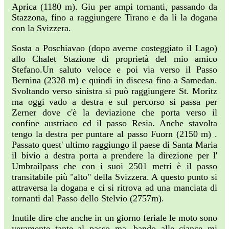
Aprica (1180 m). Giu per ampi tornanti, passando da
Stazzona, fino a raggiungere Tirano e da li la dogana
con la Svizzera.
Sosta a Poschiavao (dopo averne costeggiato il Lago)
allo Chalet Stazione di proprietà del mio amico
Stefano.Un saluto veloce e poi via verso il Passo
Bernina (2328 m) e quindi in discesa fino a Samedan.
Svoltando verso sinistra si può raggiungere St. Moritz
ma oggi vado a destra e sul percorso si passa per
Zerner dove c'è la deviazione che porta verso il
confine austriaco ed il passo Resia. Anche stavolta
tengo la destra per puntare al passo Fuorn (2150 m) .
Passato quest' ultimo raggiungo il paese di Santa Maria
il bivio a destra porta a prendere la direzione per l'
Umbrailpass che con i suoi 2501 metri è il passo
transitabile più "alto" della Svizzera. A questo punto si
attraversa la dogana e ci si ritrova ad una manciata di
tornanti dal Passo dello Stelvio (2757m).
Inutile dire che anche in un giorno feriale le moto sono
veramente tante al passo ma, bando alle ciance mi