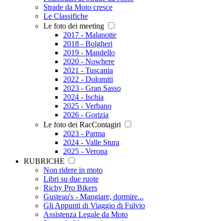
Strade da Moto cresce
Le Classifiche
Le foto dei meeting
2017 - Malanotte
2018 - Bolgheri
2019 - Mandello
2020 - Nowhere
2021 - Tuscania
2022 - Dolomiti
2023 - Gran Sasso
2024 - Ischia
2025 - Verbano
2026 - Gorizia
Le foto dei RacContagiri
2023 - Parma
2024 - Valle Stura
2025 - Verona
RUBRICHE
Non ridere in moto
Libri su due ruote
Richy Pro Bikers
Gusteau's - Mangiare, dormire...
Gli Appunti di Viaggio di Fulvio
Assistenza Legale da Moto