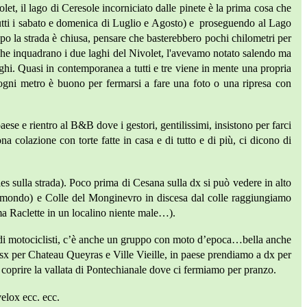
t, il lago di Ceresole incorniciato dalle pinete è la prima cosa che
sa tutti i sabato e domenica di Luglio e Agosto) e proseguendo al Lago
opo la strada è chiusa, pensare che basterebbero pochi chilometri per
 che inquadrano i due laghi del Nivolet, l'avevamo notato salendo ma
aghi. Quasi in contemporanea a tutti e tre viene in mente una propria
o ogni metro è buono per fermarsi a fare una foto o una ripresa con
e e rientro al B&B dove i gestori, gentilissimi, insistono per farci
a colazione con torte fatte in casa e di tutto e di più, ci dicono di
lles sulla strada). Poco prima di Cesana sulla dx si può vedere in alto
l mondo) e Colle del Monginevro in discesa dal colle raggiungiamo
ma Raclette in un localino niente male…).
no di motociclisti, c’è anche un gruppo con moto d’epoca…bella anche
 sx per Chateau Queyras e Ville Vieille, in paese prendiamo a dx per
a coprire la vallata di Pontechianale dove ci fermiamo per pranzo.
velox ecc. ecc.