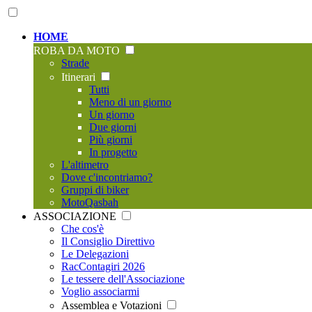
HOME
ROBA DA MOTO
Strade
Itinerari
Tutti
Meno di un giorno
Un giorno
Due giorni
Più giorni
In progetto
L'altimetro
Dove c'incontriamo?
Gruppi di biker
MotoQasbah
ASSOCIAZIONE
Che cos'è
Il Consiglio Direttivo
Le Delegazioni
RacContagiri 2026
Le tessere dell'Associazione
Voglio associarmi
Assemblea e Votazioni