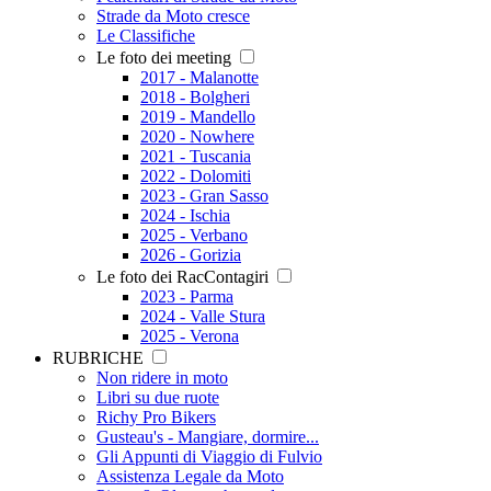
Strade da Moto cresce
Le Classifiche
Le foto dei meeting
2017 - Malanotte
2018 - Bolgheri
2019 - Mandello
2020 - Nowhere
2021 - Tuscania
2022 - Dolomiti
2023 - Gran Sasso
2024 - Ischia
2025 - Verbano
2026 - Gorizia
Le foto dei RacContagiri
2023 - Parma
2024 - Valle Stura
2025 - Verona
RUBRICHE
Non ridere in moto
Libri su due ruote
Richy Pro Bikers
Gusteau's - Mangiare, dormire...
Gli Appunti di Viaggio di Fulvio
Assistenza Legale da Moto