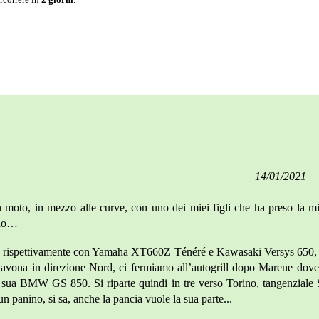
14/01/2021
in moto, in mezzo alle curve, con uno dei miei figli che ha preso la 
ndo…
M), rispettivamente con Yamaha XT660Z Ténéré e Kawasaki Versys 650, 
-Savona in direzione Nord, ci fermiamo all’autogrill dopo Marene do
la sua BMW GS 850. Si riparte quindi in tre verso Torino, tangenziale
un panino, si sa, anche la pancia vuole la sua parte...