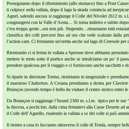
Proseguiamo dopo il rifornimento (allo stomaco) fino a Pont Canaves
ti colpisce nella vallata, dopo il lago la strada comincia ad inerpic
Agnel, salendo ancora si raggiunge il Colle del Nivolet 2612 m. s.l.
congiungersi con la Valle d’Aosta… Si torna indietro e subito dopo 
c'era troppa gente...ora non più. Stupendo…rimaniamo tutti estasiati
classifica dei colli percorsi fino ad ora che vede scalzato dalla 
l’action-cam. Ci fermiamo un'oretta anche sul lago di Ceresole per 
Rientrando ci si ferma in vallata a Sperone dove abbiamo prenotato 
mettere le moto sotto il portico anche se intralciamo un po’ il pass
prendere qualcosa per il viaggio e ci forniscono anche sacchetti 
Si riparte in direzione Torino, rientriamo in tangenziale e prendiamo 
il maestoso Chaberton. A Cesana prendiamo a destra per Claviere 
Briançon (avendo tempo è bello da visitare il centro storico entro 
Da Briançon si raggiunge l’Izoard 2360 m. s.l.m. tipico per le sue 
la discesa, a pochi km. dalla cima fermatevi alla Casse Deserte ad 
il Colle dell’Agnello, risalendo la vallata a sx del colle si può amm
Il rientro a casa lo facciamo attraverso il colle di Tenda, sempre bell