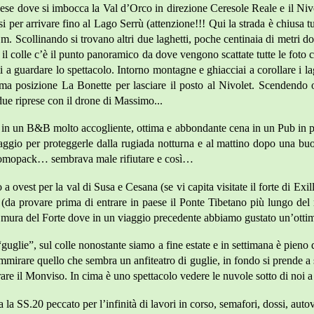
e dove si imbocca la Val d’Orco in direzione Ceresole Reale e il Nivole
arsi per arrivare fino al Lago Serrù (attenzione!!! Qui la strada è chiu
m. Scollinando si trovano altri due laghetti, poche centinaia di metri d
il colle c’è il punto panoramico da dove vengono scattate tutte le foto
 a guardare lo spettacolo. Intorno montagne e ghiacciai a corollare i l
prima posizione La Bonette per lasciare il posto al Nivolet. Scendend
due riprese con il drone di Massimo...
in un B&B molto accogliente, ottima e abbondante cena in un Pub in paes
aggio per proteggerle dalla rugiada notturna e al mattino dopo una buon
e domopack… sembrava male rifiutare e così…
a ovest per la val di Susa e Cesana (se vi capita visitate il forte di Exi
(da provare prima di entrare in paese il Ponte Tibetano più lungo de
le mura del Forte dove in un viaggio precedente abbiamo gustato un’otti
“guglie”, sul colle nonostante siamo a fine estate e in settimana è pie
ammirare quello che sembra un anfiteatro di guglie, in fondo si prende a
irare il Monviso. In cima è uno spettacolo vedere le nuvole sotto di noi 
a la SS.20 peccato per l’infinità di lavori in corso, semafori, dossi, auto