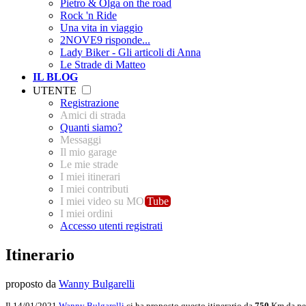
Pietro & Olga on the road
Rock 'n Ride
Una vita in viaggio
2NOVE9 risponde...
Lady Biker - Gli articoli di Anna
Le Strade di Matteo
IL BLOG
UTENTE
Registrazione
Amici di strada
Quanti siamo?
Messaggi
Il mio garage
Le mie strade
I miei itinerari
I miei contributi
I miei video su MO
Tube
I miei ordini
Accesso utenti registrati
Itinerario
proposto da
Wanny Bulgarelli
Il 14/01/2021
Wanny Bulgarelli
ci ha proposto questo itinerario da
750
Km da per