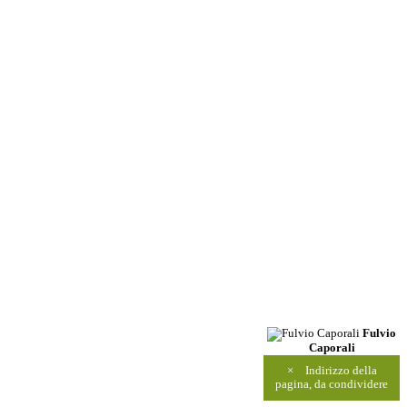
Fulvio
Caporali
×
Indirizzo della
pagina, da condividere