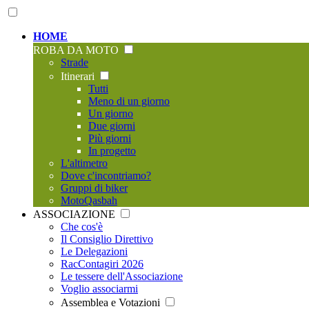
HOME
ROBA DA MOTO
Strade
Itinerari
Tutti
Meno di un giorno
Un giorno
Due giorni
Più giorni
In progetto
L'altimetro
Dove c'incontriamo?
Gruppi di biker
MotoQasbah
ASSOCIAZIONE
Che cos'è
Il Consiglio Direttivo
Le Delegazioni
RacContagiri 2026
Le tessere dell'Associazione
Voglio associarmi
Assemblea e Votazioni