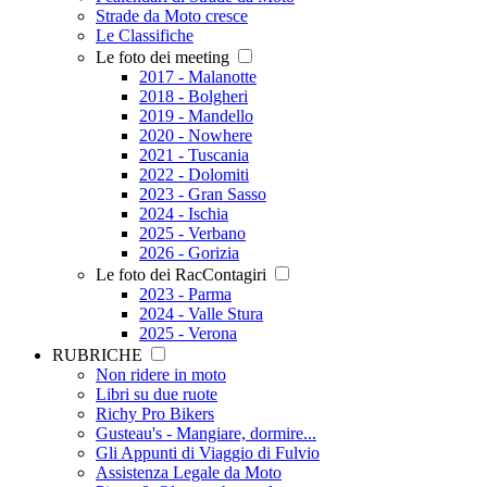
Strade da Moto cresce
Le Classifiche
Le foto dei meeting
2017 - Malanotte
2018 - Bolgheri
2019 - Mandello
2020 - Nowhere
2021 - Tuscania
2022 - Dolomiti
2023 - Gran Sasso
2024 - Ischia
2025 - Verbano
2026 - Gorizia
Le foto dei RacContagiri
2023 - Parma
2024 - Valle Stura
2025 - Verona
RUBRICHE
Non ridere in moto
Libri su due ruote
Richy Pro Bikers
Gusteau's - Mangiare, dormire...
Gli Appunti di Viaggio di Fulvio
Assistenza Legale da Moto