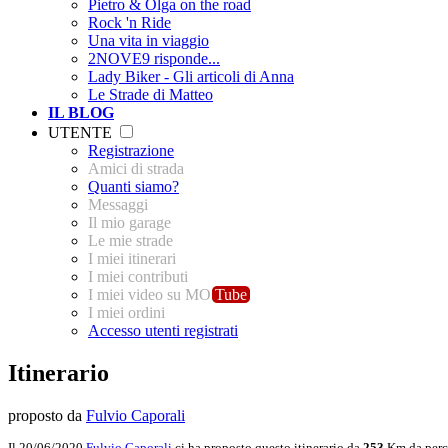
Pietro & Olga on the road
Rock 'n Ride
Una vita in viaggio
2NOVE9 risponde...
Lady Biker - Gli articoli di Anna
Le Strade di Matteo
IL BLOG
UTENTE
Registrazione
Amici di strada
Quanti siamo?
Messaggi
Il mio garage
Le mie strade
I miei itinerari
I miei contributi
I miei video su MO
Tube
I miei ordini
Accesso utenti registrati
Itinerario
proposto da
Fulvio Caporali
Il 20/06/2020
Fulvio Caporali
ci ha proposto questo itinerario da
253
Km da perc