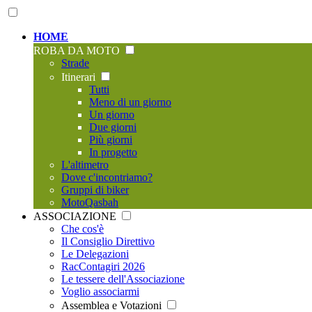
HOME
ROBA DA MOTO
Strade
Itinerari
Tutti
Meno di un giorno
Un giorno
Due giorni
Più giorni
In progetto
L'altimetro
Dove c'incontriamo?
Gruppi di biker
MotoQasbah
ASSOCIAZIONE
Che cos'è
Il Consiglio Direttivo
Le Delegazioni
RacContagiri 2026
Le tessere dell'Associazione
Voglio associarmi
Assemblea e Votazioni