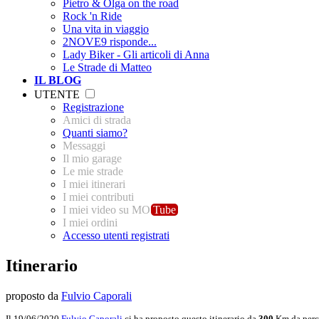
Pietro & Olga on the road
Rock 'n Ride
Una vita in viaggio
2NOVE9 risponde...
Lady Biker - Gli articoli di Anna
Le Strade di Matteo
IL BLOG
UTENTE
Registrazione
Amici di strada
Quanti siamo?
Messaggi
Il mio garage
Le mie strade
I miei itinerari
I miei contributi
I miei video su MO
Tube
I miei ordini
Accesso utenti registrati
Itinerario
proposto da
Fulvio Caporali
Il 19/06/2020
Fulvio Caporali
ci ha proposto questo itinerario da
300
Km da perc