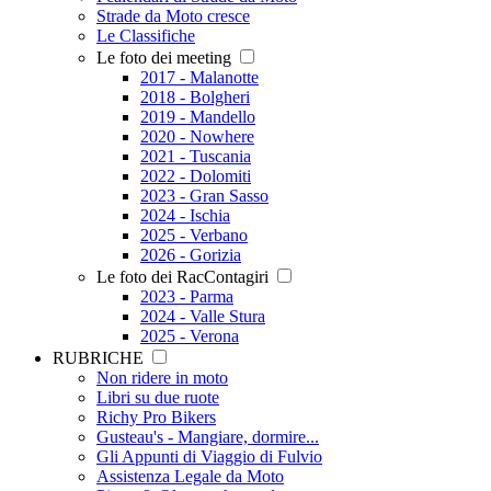
Strade da Moto cresce
Le Classifiche
Le foto dei meeting
2017 - Malanotte
2018 - Bolgheri
2019 - Mandello
2020 - Nowhere
2021 - Tuscania
2022 - Dolomiti
2023 - Gran Sasso
2024 - Ischia
2025 - Verbano
2026 - Gorizia
Le foto dei RacContagiri
2023 - Parma
2024 - Valle Stura
2025 - Verona
RUBRICHE
Non ridere in moto
Libri su due ruote
Richy Pro Bikers
Gusteau's - Mangiare, dormire...
Gli Appunti di Viaggio di Fulvio
Assistenza Legale da Moto