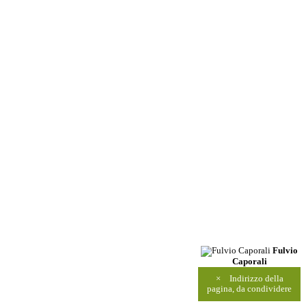
Fulvio
Caporali
×
Indirizzo della
pagina, da condividere