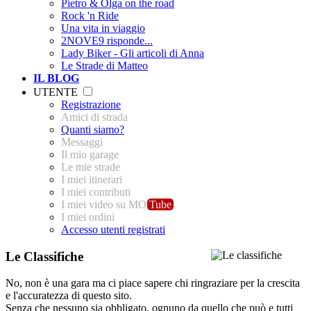
Pietro & Olga on the road
Rock 'n Ride
Una vita in viaggio
2NOVE9 risponde...
Lady Biker - Gli articoli di Anna
Le Strade di Matteo
IL BLOG
UTENTE
Registrazione
Amici di strada
Quanti siamo?
Messaggi
Il mio garage
Le mie strade
I miei itinerari
I miei contributi
I miei video su MO
Tube
I miei ordini
Accesso utenti registrati
Le Classifiche
No, non è una gara ma ci piace sapere chi ringraziare per la crescita
e l'accuratezza di questo sito.
Senza che nessuno sia obbligato, ognuno da quello che può e tutti