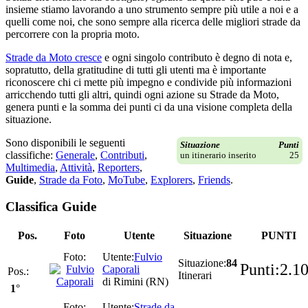
insieme stiamo lavorando a uno strumento sempre più utile a noi e a
quelli come noi, che sono sempre alla ricerca delle migliori strade da
percorrere con la propria moto.
Strade da Moto cresce
e ogni singolo contributo è degno di nota e,
sopratutto, della gratitudine di tutti gli utenti ma è importante
riconoscere chi ci mette più impegno e condivide più informazioni
arricchendo tutti gli altri, quindi ogni azione su
Strade da Moto
,
genera punti e la somma dei punti ci da una visione completa della
situazione.
Sono disponibili le seguenti
Situazione
Punti
classifiche:
Generale
,
Contributi
,
un itinerario inserito
25
Multimedia
,
Attività
,
Reporters
,
Guide
,
Strade da Foto
,
MoTube
,
Explorers
,
Friends
.
Classifica
Guide
Pos.
Foto
Utente
Situazione
PUNTI
Fulvio
84
2.1
Caporali
Itinerari
di Rimini (RN)
1
°
Strade da