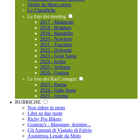
Strade da Moto cresce
Le Classifiche
Le foto dei meeting
2017 - Malanotte
2018 - Bolgheri
2019 - Mandello
2020 - Nowhere
2021 - Tuscania
2022 - Dolomiti
2023 - Gran Sasso
2024 - Ischia
2025 - Verbano
2026 - Gorizia
Le foto dei RacContagiri
2023 - Parma
2024 - Valle Stura
2025 - Verona
RUBRICHE
Non ridere in moto
Libri su due ruote
Richy Pro Bikers
Gusteau's - Mangiare, dormire...
Gli Appunti di Viaggio di Fulvio
Assistenza Legale da Moto