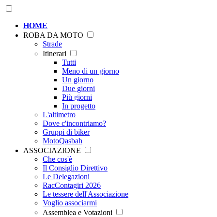
HOME
ROBA DA MOTO
Strade
Itinerari
Tutti
Meno di un giorno
Un giorno
Due giorni
Più giorni
In progetto
L'altimetro
Dove c'incontriamo?
Gruppi di biker
MotoQasbah
ASSOCIAZIONE
Che cos'è
Il Consiglio Direttivo
Le Delegazioni
RacContagiri 2026
Le tessere dell'Associazione
Voglio associarmi
Assemblea e Votazioni