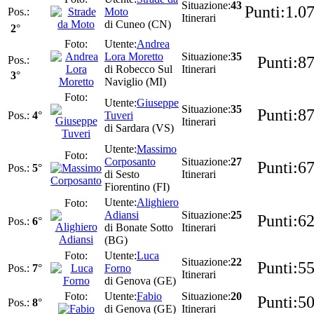
43
1.0
Moto
Itinerari
di Cuneo (CN)
2
°
Andrea
Lora Moretto
35
8
di Robecco Sul
Itinerari
3
°
Naviglio (MI)
Giuseppe
35
8
4
°
Tuveri
Itinerari
di Sardara (VS)
Massimo
Corposanto
27
6
5
°
di Sesto
Itinerari
Fiorentino (FI)
Alighiero
Adiansi
25
6
6
°
di Bonate Sotto
Itinerari
(BG)
Luca
22
5
7
°
Forno
Itinerari
di Genova (GE)
Fabio
20
5
8
°
di Genova (GE)
Itinerari