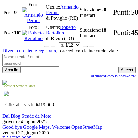
Armando
20
5
9
°
Perlini
Itinerari
di Poviglio (RE)
Roberto
18
4
10
°
Bertolino
Itinerari
di Rivoli (TO)
Diventa un utente registrato
,
o accedi con le tue credenziali:
Hai dimenticato la password?
Le cose di Strade da Moto
Gilet alta visibilità
19,00 €
Dal Blog Strade da Moto
giovedì 24 luglio 2025
Good bye Google Maps. Welcome OpenStreetMap
venerdì 27 giugno 2025