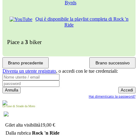
Qui è disponibile la playlist completa di Rock 'n
Ride
Piace a
3
biker
Brano precedente
Brano successivo
Diventa un utente registrato
,
o accedi con le tue credenziali:
Hai dimenticato la password?
Le cose di Strade da Moto
Gilet alta visibilità
19,00 €
Dalla rubrica
Rock 'n Ride