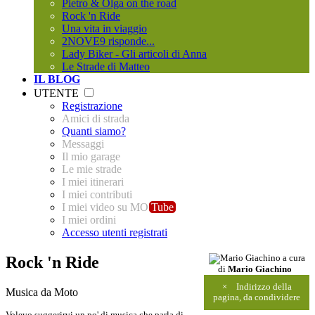
Pietro & Olga on the road
Rock 'n Ride
Una vita in viaggio
2NOVE9 risponde...
Lady Biker - Gli articoli di Anna
Le Strade di Matteo
IL BLOG
UTENTE
Registrazione
Amici di strada
Quanti siamo?
Messaggi
Il mio garage
Le mie strade
I miei itinerari
I miei contributi
I miei video su MO
Tube
I miei ordini
Accesso utenti registrati
Rock 'n Ride
a cura
di
Mario Giachino
×
Indirizzo della
Musica da Moto
pagina, da condividere
Volevo suggerirvi un po' di musica che parla di