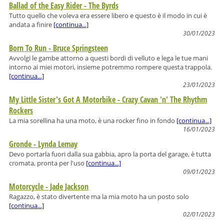
Ballad of the Easy Rider - The Byrds
Tutto quello che voleva era essere libero e questo è il modo in cui è
andata a finire
[continua...]
30/01/2023
Born To Run - Bruce Springsteen
Avvolgi le gambe attorno a questi bordi di velluto e lega le tue mani
intorno ai miei motori, insieme potremmo rompere questa trappola.
[continua...]
23/01/2023
My Little Sister's Got A Motorbike - Crazy Cavan 'n' The Rhythm
Rockers
La mia sorellina ha una moto, è una rocker fino in fondo
[continua...]
16/01/2023
Gronde - Lynda Lemay
Devo portarla fuori dalla sua gabbia, apro la porta del garage, è tutta
cromata, pronta per l'uso
[continua...]
09/01/2023
Motorcycle - Jade Jackson
Ragazzo, è stato divertente ma la mia moto ha un posto solo
[continua...]
02/01/2023