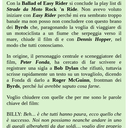
Con la
Ballad of Easy Rider
si conclude la play list di
Strade da Moto
Rock 'n Ride
. Non avevo voluto
iniziare con
Easy Rider
perché mi era sembrato troppo
banale ma non posso non concludere con questo brano
dei
Byrds
che, paragonando la voglia di viaggiare di
un motociclista a un fiume che serpeggia verso il
mare, chiude il film di e con
Dennis Hopper
, nel
modo che tutti conosciamo.
In origine, il personaggio centrale e sceneggiatore del
film,
Peter Fonda
, ha cercato di far scrivere e
registrare una sigla a
Bob Dylan
che rifiutò, tuttavia
scrisse rapidamente un testo su un tovagliolo, dicendo
a Fonda di darlo a
Roger McGuinn
, frontman dei
Byrds
, perché
lui avrebbe saputo cosa farne
.
Voglio chiudere con quelle che per me sono le parole
chiave del film:
BILLY:
Beh... è che tutti hanno paura, ecco quello che
è successo. Noi non possiamo neanche andare in uno
di quegli alberghetti da due soldi… voglio dire proprio