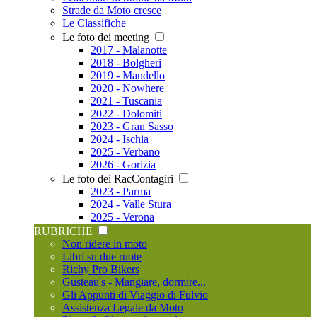
Strade da Moto cresce
Le Classifiche
Le foto dei meeting
2017 - Malanotte
2018 - Bolgheri
2019 - Mandello
2020 - Nowhere
2021 - Tuscania
2022 - Dolomiti
2023 - Gran Sasso
2024 - Ischia
2025 - Verbano
2026 - Gorizia
Le foto dei RacContagiri
2023 - Parma
2024 - Valle Stura
2025 - Verona
RUBRICHE
Non ridere in moto
Libri su due ruote
Richy Pro Bikers
Gusteau's - Mangiare, dormire...
Gli Appunti di Viaggio di Fulvio
Assistenza Legale da Moto