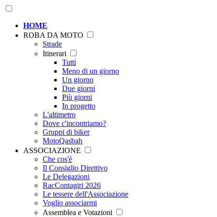
HOME
ROBA DA MOTO
Strade
Itinerari
Tutti
Meno di un giorno
Un giorno
Due giorni
Più giorni
In progetto
L'altimetro
Dove c'incontriamo?
Gruppi di biker
MotoQasbah
ASSOCIAZIONE
Che cos'è
Il Consiglio Direttivo
Le Delegazioni
RacContagiri 2026
Le tessere dell'Associazione
Voglio associarmi
Assemblea e Votazioni