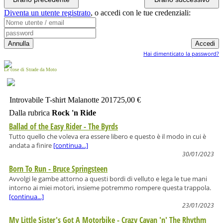
Diventa un utente registrato
,
o accedi con le tue credenziali:
Hai dimenticato la password?
Le cose di Strade da Moto
Introvabile T-shirt Malanotte 2017
25,00 €
Dalla rubrica
Rock 'n Ride
Ballad of the Easy Rider - The Byrds
Tutto quello che voleva era essere libero e questo è il modo in cui è
andata a finire
[continua...]
30/01/2023
Born To Run - Bruce Springsteen
Avvolgi le gambe attorno a questi bordi di velluto e lega le tue mani
intorno ai miei motori, insieme potremmo rompere questa trappola.
[continua...]
23/01/2023
My Little Sister's Got A Motorbike - Crazy Cavan 'n' The Rhythm