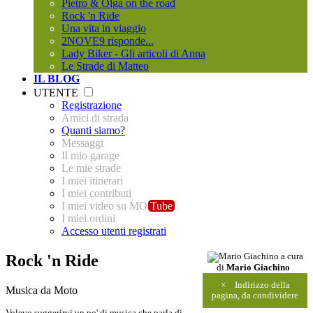
Pietro & Olga on the road
Rock 'n Ride
Una vita in viaggio
2NOVE9 risponde...
Lady Biker - Gli articoli di Anna
Le Strade di Matteo
IL BLOG
UTENTE
Registrazione
Amici di strada
Quanti siamo?
Messaggi
Il mio garage
Le mie strade
I miei itinerari
I miei contributi
I miei video su MO
Tube
I miei ordini
Accesso utenti registrati
Rock 'n Ride
a cura
di
Mario Giachino
×
Indirizzo della
Musica da Moto
pagina, da condividere
Volevo suggerirvi un po' di musica che parla di