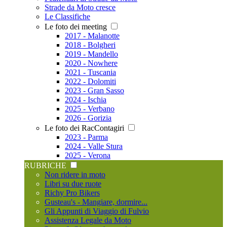
Strade da Moto cresce
Le Classifiche
Le foto dei meeting
2017 - Malanotte
2018 - Bolgheri
2019 - Mandello
2020 - Nowhere
2021 - Tuscania
2022 - Dolomiti
2023 - Gran Sasso
2024 - Ischia
2025 - Verbano
2026 - Gorizia
Le foto dei RacContagiri
2023 - Parma
2024 - Valle Stura
2025 - Verona
RUBRICHE
Non ridere in moto
Libri su due ruote
Richy Pro Bikers
Gusteau's - Mangiare, dormire...
Gli Appunti di Viaggio di Fulvio
Assistenza Legale da Moto