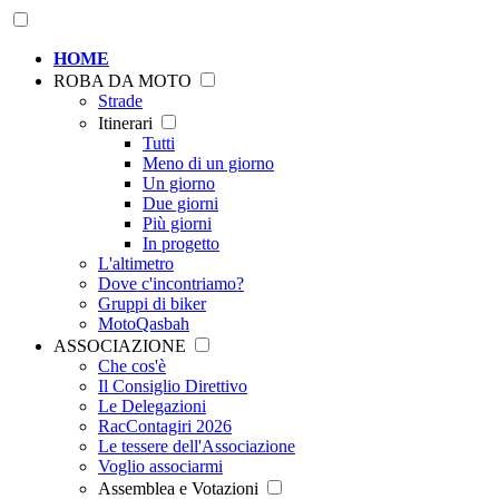
HOME
ROBA DA MOTO
Strade
Itinerari
Tutti
Meno di un giorno
Un giorno
Due giorni
Più giorni
In progetto
L'altimetro
Dove c'incontriamo?
Gruppi di biker
MotoQasbah
ASSOCIAZIONE
Che cos'è
Il Consiglio Direttivo
Le Delegazioni
RacContagiri 2026
Le tessere dell'Associazione
Voglio associarmi
Assemblea e Votazioni