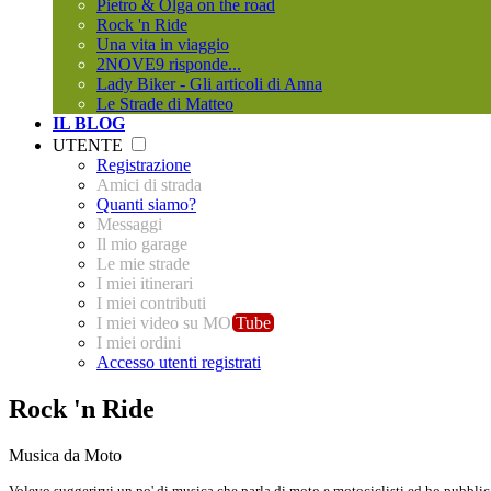
Pietro & Olga on the road
Rock 'n Ride
Una vita in viaggio
2NOVE9 risponde...
Lady Biker - Gli articoli di Anna
Le Strade di Matteo
IL BLOG
UTENTE
Registrazione
Amici di strada
Quanti siamo?
Messaggi
Il mio garage
Le mie strade
I miei itinerari
I miei contributi
I miei video su MO
Tube
I miei ordini
Accesso utenti registrati
Rock 'n Ride
Musica da Moto
Volevo suggerirvi un po' di musica che parla di moto e motociclisti ed ho pubblic