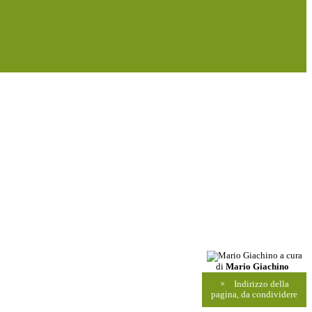
a cura
di
Mario Giachino
×
Indirizzo della
pagina, da condividere