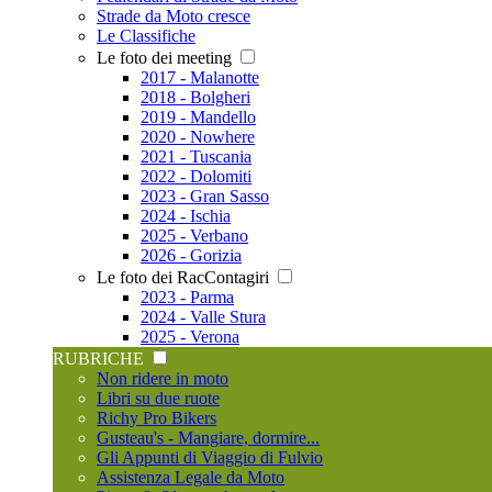
Strade da Moto cresce
Le Classifiche
Le foto dei meeting
2017 - Malanotte
2018 - Bolgheri
2019 - Mandello
2020 - Nowhere
2021 - Tuscania
2022 - Dolomiti
2023 - Gran Sasso
2024 - Ischia
2025 - Verbano
2026 - Gorizia
Le foto dei RacContagiri
2023 - Parma
2024 - Valle Stura
2025 - Verona
RUBRICHE
Non ridere in moto
Libri su due ruote
Richy Pro Bikers
Gusteau's - Mangiare, dormire...
Gli Appunti di Viaggio di Fulvio
Assistenza Legale da Moto