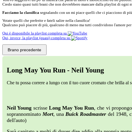
Credo siano quasi tutti brani che non dovrebbero mancare dalla playlist di ogni m
Facciamo la classifica
segnalando con un
mi piace
quelli che ci piacciono di più
Votate quelli che preferite e fateli salire nella classifica!
Qualcuno può piacere di più, qualcuno di meno ma tutti condividono l'amore per 
Qui è disponibile la playlist completa su
Qui, invece, la playlist (quasi) completa su
Brano precedente
Long May You Run - Neil Young
Che tu possa correre a lungo con il tuo cuore cromato che brilla al s
Neil Young
scrisse
Long May You Run
, che vi propongo
soprannominato
Mort
, una
Buick Roadmaster
del 1948, ch
dell'auto)
Sarà capitato a molti di dover dire addio alla propria moto