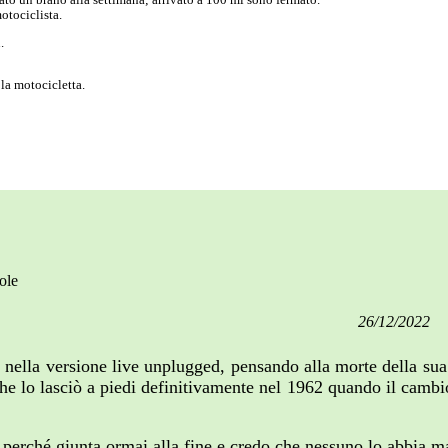
otociclista.
.
la motocicletta.
ole
26/12/2022
 nella versione live unplugged, pensando alla morte della su
e lo lasciò a piedi definitivamente nel 1962 quando il cambio
 perché giunta ormai alla fine e credo che nessuno lo abbia ma