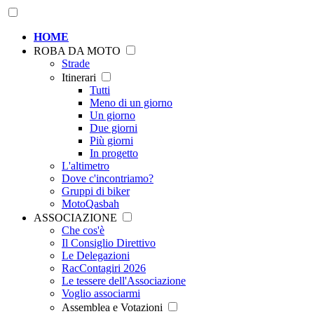
HOME
ROBA DA MOTO
Strade
Itinerari
Tutti
Meno di un giorno
Un giorno
Due giorni
Più giorni
In progetto
L'altimetro
Dove c'incontriamo?
Gruppi di biker
MotoQasbah
ASSOCIAZIONE
Che cos'è
Il Consiglio Direttivo
Le Delegazioni
RacContagiri 2026
Le tessere dell'Associazione
Voglio associarmi
Assemblea e Votazioni