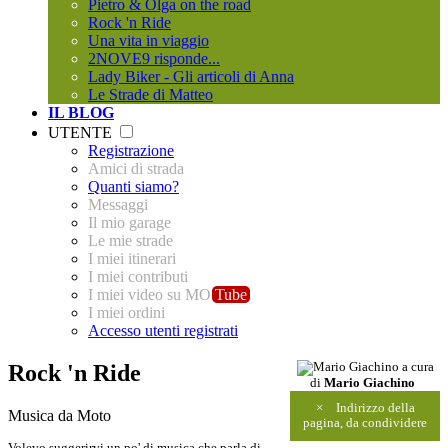
Pietro & Olga on the road
Rock 'n Ride
Una vita in viaggio
2NOVE9 risponde...
Lady Biker - Gli articoli di Anna
Le Strade di Matteo
IL BLOG
UTENTE
Registrazione
Amici di strada
Quanti siamo?
Messaggi
Il mio garage
Le mie strade
I miei itinerari
I miei contributi
I miei video su MO
Tube
I miei ordini
Accesso utenti registrati
Rock 'n Ride
a cura
di
Mario Giachino
×
Indirizzo della
Musica da Moto
pagina, da condividere
Volevo suggerirvi un po' di musica che parla di