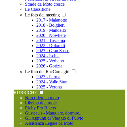
Strade da Moto cresce
Le Classifiche
Le foto dei meeting
2017 - Malanotte
2018 - Bolgheri
2019 - Mandello
2020 - Nowhere
2021 - Tuscania
2022 - Dolomiti
2023 - Gran Sasso
2024 - Ischia
2025 - Verbano
2026 - Gorizia
Le foto dei RacContagiri
2023 - Parma
2024 - Valle Stura
2025 - Verona
RUBRICHE
Non ridere in moto
Libri su due ruote
Richy Pro Bikers
Gusteau's - Mangiare, dormire...
Gli Appunti di Viaggio di Fulvio
Assistenza Legale da Moto