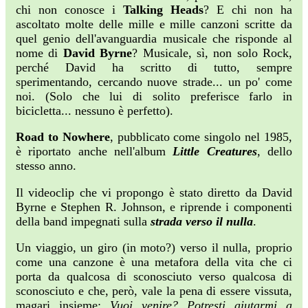
chi non conosce i
Talking Heads
? E chi non ha
ascoltato molte delle mille e mille canzoni scritte da
quel genio dell'avanguardia musicale che risponde al
nome di
David Byrne
? Musicale, sì, non solo Rock,
perché David ha scritto di tutto, sempre
sperimentando, cercando nuove strade... un po' come
noi. (Solo che lui di solito preferisce farlo in
bicicletta... nessuno è perfetto).
Road to Nowhere
, pubblicato come singolo nel 1985,
è riportato anche nell'album
Little Creatures
, dello
stesso anno.
Il videoclip che vi propongo è stato diretto da David
Byrne e Stephen R. Johnson, e riprende i componenti
della band impegnati sulla
strada verso il nulla
.
Un viaggio, un giro (in moto?) verso il nulla, proprio
come una canzone è una metafora della vita che ci
porta da qualcosa di sconosciuto verso qualcosa di
sconosciuto e che, però, vale la pena di essere vissuta,
magari insieme:
Vuoi venire? Potresti aiutarmi a