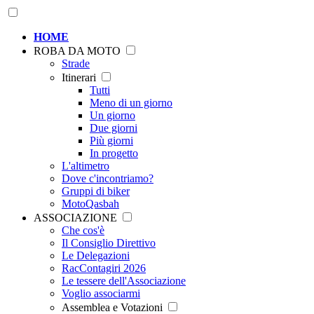
HOME
ROBA DA MOTO
Strade
Itinerari
Tutti
Meno di un giorno
Un giorno
Due giorni
Più giorni
In progetto
L'altimetro
Dove c'incontriamo?
Gruppi di biker
MotoQasbah
ASSOCIAZIONE
Che cos'è
Il Consiglio Direttivo
Le Delegazioni
RacContagiri 2026
Le tessere dell'Associazione
Voglio associarmi
Assemblea e Votazioni