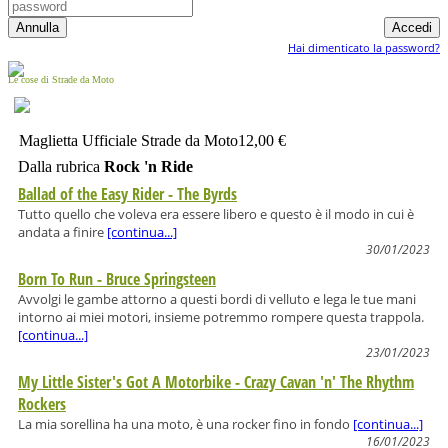
Hai dimenticato la password?
Le cose di Strade da Moto
Maglietta Ufficiale Strade da Moto
12,00 €
Dalla rubrica
Rock 'n Ride
Ballad of the Easy Rider - The Byrds
Tutto quello che voleva era essere libero e questo è il modo in cui è
andata a finire
[continua...]
30/01/2023
Born To Run - Bruce Springsteen
Avvolgi le gambe attorno a questi bordi di velluto e lega le tue mani
intorno ai miei motori, insieme potremmo rompere questa trappola.
[continua...]
23/01/2023
My Little Sister's Got A Motorbike - Crazy Cavan 'n' The Rhythm
Rockers
La mia sorellina ha una moto, è una rocker fino in fondo
[continua...]
16/01/2023