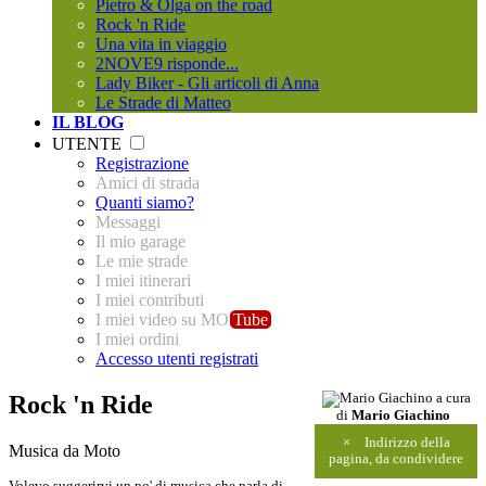
Pietro & Olga on the road
Rock 'n Ride
Una vita in viaggio
2NOVE9 risponde...
Lady Biker - Gli articoli di Anna
Le Strade di Matteo
IL BLOG
UTENTE
Registrazione
Amici di strada
Quanti siamo?
Messaggi
Il mio garage
Le mie strade
I miei itinerari
I miei contributi
I miei video su MO
Tube
I miei ordini
Accesso utenti registrati
Rock 'n Ride
a cura
di
Mario Giachino
×
Indirizzo della
Musica da Moto
pagina, da condividere
Volevo suggerirvi un po' di musica che parla di