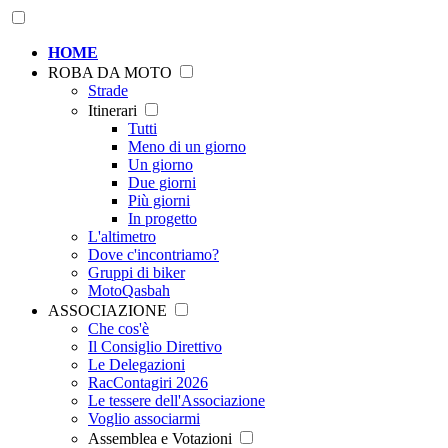
HOME
ROBA DA MOTO
Strade
Itinerari
Tutti
Meno di un giorno
Un giorno
Due giorni
Più giorni
In progetto
L'altimetro
Dove c'incontriamo?
Gruppi di biker
MotoQasbah
ASSOCIAZIONE
Che cos'è
Il Consiglio Direttivo
Le Delegazioni
RacContagiri 2026
Le tessere dell'Associazione
Voglio associarmi
Assemblea e Votazioni