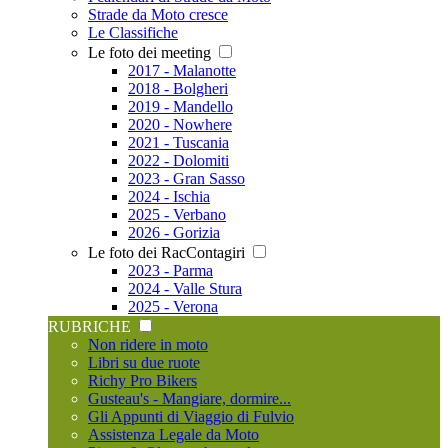
Strade da Moto cresce
Le Classifiche
Le foto dei meeting
2017 - Malanotte
2018 - Bolgheri
2019 - Mandello
2020 - Nowhere
2021 - Tuscania
2022 - Dolomiti
2023 - Gran Sasso
2024 - Ischia
2025 - Verbano
2026 - Gorizia
Le foto dei RacContagiri
2023 - Parma
2024 - Valle Stura
2025 - Verona
RUBRICHE
Non ridere in moto
Libri su due ruote
Richy Pro Bikers
Gusteau's - Mangiare, dormire...
Gli Appunti di Viaggio di Fulvio
Assistenza Legale da Moto