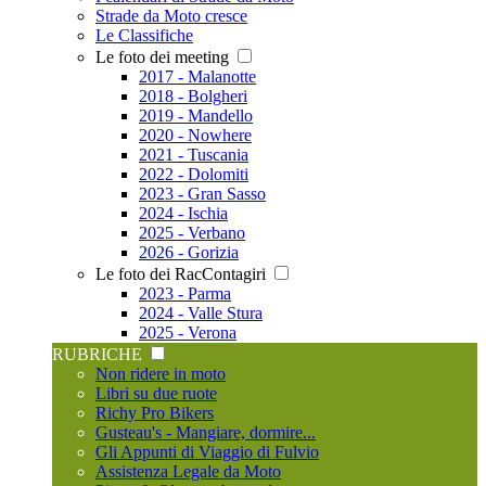
Strade da Moto cresce
Le Classifiche
Le foto dei meeting
2017 - Malanotte
2018 - Bolgheri
2019 - Mandello
2020 - Nowhere
2021 - Tuscania
2022 - Dolomiti
2023 - Gran Sasso
2024 - Ischia
2025 - Verbano
2026 - Gorizia
Le foto dei RacContagiri
2023 - Parma
2024 - Valle Stura
2025 - Verona
RUBRICHE
Non ridere in moto
Libri su due ruote
Richy Pro Bikers
Gusteau's - Mangiare, dormire...
Gli Appunti di Viaggio di Fulvio
Assistenza Legale da Moto