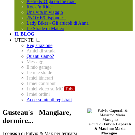
Pietro & Olga on the road
Rock 'n Ride
Una vita in viaggio
2NOVE9 risponde...
Lady Biker - Gli articoli di Anna
Le Strade di Matteo
IL BLOG
UTENTE
Registrazione
Amici di strada
Quanti siamo?
Messaggi
Il mio garage
Le mie strade
I miei itinerari
I miei contributi
I miei video su MO
Tube
I miei ordini
Accesso utenti registrati
Gusteau's - Mangiare,
dormire...
a cura di
Fulvio Caporali
& Massimo Maria
I consigli di Fulvio & Max per fermarsi
Macagno