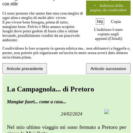
con stile
×
Indirizzo della
pagina, da condividere
Ci sono persone che sanno fare una cosa meglio di
ogni altra e meglio di molti altri: vivere.
Copia
E per vivere bene bisogna, prima di tutto,
mangiare bene. Fulvio e Max amano scoprire
L'indirizzo è stato
luoghi dove poter godere di buon cibo e ottime
copiato negli
bevande, possibilmente condite da un piacevole
appunti (
Chiudi
)
ambiente.
Condividono le loro scoperte in questa rubrica ma... non abituatevi a leggerla o,
presto, non potrete più organizzare un'uscita in moto senza averci dato almeno
un'occhiata prima.
Articolo precedente
Articolo successivo
La Campagnola... di Pretoro
Mangiar fuori... come a casa...
24/02/2024
Nel mio ultimo viaggio mi sono fermato a Pretoro per