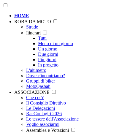
HOME
ROBA DA MOTO
Strade
Itinerari
Tutti
Meno di un giorno
Un giorno
Due giorni
Più giorni
In progetto
L'altimetro
Dove c'incontriamo?
Gruppi di biker
MotoQasbah
ASSOCIAZIONE
Che cos'è
Il Consiglio Direttivo
Le Delegazioni
RacContagiri 2026
Le tessere dell'Associazione
Voglio associarmi
Assemblea e Votazioni