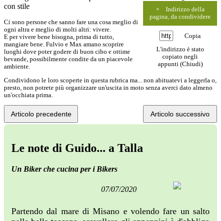
con stile
×
Indirizzo della
pagina, da condividere
Ci sono persone che sanno fare una cosa meglio di
ogni altra e meglio di molti altri: vivere.
Copia
E per vivere bene bisogna, prima di tutto,
mangiare bene. Fulvio e Max amano scoprire
L'indirizzo è stato
luoghi dove poter godere di buon cibo e ottime
copiato negli
bevande, possibilmente condite da un piacevole
appunti (
Chiudi
)
ambiente.
Condividono le loro scoperte in questa rubrica ma... non abituatevi a leggerla o,
presto, non potrete più organizzare un'uscita in moto senza averci dato almeno
un'occhiata prima.
Articolo precedente
Articolo successivo
Le note di Guido... a Talla
Un Biker che cucina per i Bikers
07/07/2020
Partendo dal mare di Misano e volendo fare un salto