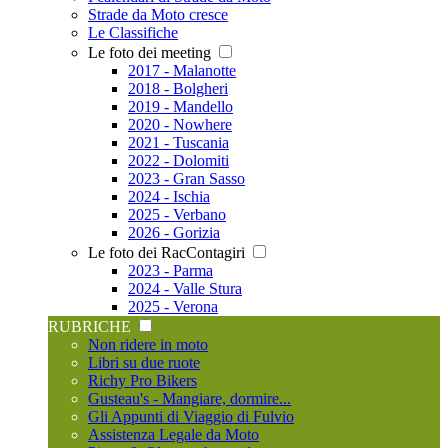
Strade da Moto cresce
Le Classifiche
Le foto dei meeting
2017 - Malanotte
2018 - Bolgheri
2019 - Mandello
2020 - Nowhere
2021 - Tuscania
2022 - Dolomiti
2023 - Gran Sasso
2024 - Ischia
2025 - Verbano
2026 - Gorizia
Le foto dei RacContagiri
2023 - Parma
2024 - Valle Stura
2025 - Verona
RUBRICHE
Non ridere in moto
Libri su due ruote
Richy Pro Bikers
Gusteau's - Mangiare, dormire...
Gli Appunti di Viaggio di Fulvio
Assistenza Legale da Moto