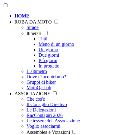
HOME
ROBA DA MOTO
Strade
Itinerari
Tutti
Meno di un giorno
Un giorno
Due giorni
Più giorni
In progetto
L'altimetro
Dove c'incontriamo?
Gruppi di biker
MotoQasbah
ASSOCIAZIONE
Che cos'è
Il Consiglio Direttivo
Le Delegazioni
RacContagiri 2026
Le tessere dell'Associazione
Voglio associarmi
Assemblea e Votazioni