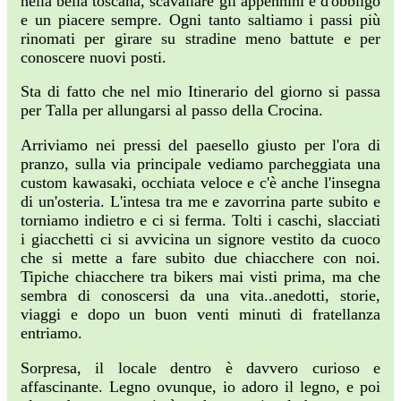
nella bella toscana, scavallare gli appennini è d'obbligo
e un piacere sempre. Ogni tanto saltiamo i passi più
rinomati per girare su stradine meno battute e per
conoscere nuovi posti.
Sta di fatto che nel mio Itinerario del giorno si passa
per Talla per allungarsi al passo della Crocina.
Arriviamo nei pressi del paesello giusto per l'ora di
pranzo, sulla via principale vediamo parcheggiata una
custom kawasaki, occhiata veloce e c'è anche l'insegna
di un'osteria. L'intesa tra me e zavorrina parte subito e
torniamo indietro e ci si ferma. Tolti i caschi, slacciati
i giacchetti ci si avvicina un signore vestito da cuoco
che si mette a fare subito due chiacchere con noi.
Tipiche chiacchere tra bikers mai visti prima, ma che
sembra di conoscersi da una vita..anedotti, storie,
viaggi e dopo un buon venti minuti di fratellanza
entriamo.
Sorpresa, il locale dentro è davvero curioso e
affascinante. Legno ovunque, io adoro il legno, e poi