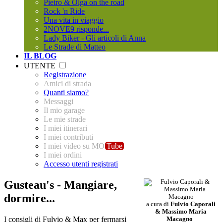
Pietro & Olga on the road
Rock 'n Ride
Una vita in viaggio
2NOVE9 risponde...
Lady Biker - Gli articoli di Anna
Le Strade di Matteo
IL BLOG
UTENTE
Registrazione
Amici di strada
Quanti siamo?
Messaggi
Il mio garage
Le mie strade
I miei itinerari
I miei contributi
I miei video su MO
Tube
I miei ordini
Accesso utenti registrati
Gusteau's - Mangiare,
dormire...
a cura di
Fulvio Caporali
& Massimo Maria
I consigli di Fulvio & Max per fermarsi
Macagno