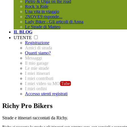
Pietro & Olga on the road
Rock 'n Ride
Una vita in viaggio
2NOVE9 risponde...
Lady Biker - Gli articoli di Anna
Le Strade di Matteo
IL BLOG
UTENTE
Registrazione
Amici di strada
Quanti siamo?
Messaggi
Il mio garage
Le mie strade
I miei itinerari
I miei contributi
I miei video su MO
Tube
I miei ordini
Accesso utenti registrati
Richy Pro Bikers
Strade e itinerari raccontati da Richy.
Richy ci racconta le strade e gli itinerari con estrema cura, con consigli e sugge