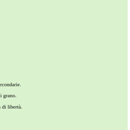
secondarie.
di grano.
 di libertà.