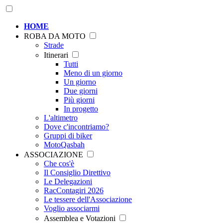
HOME
ROBA DA MOTO
Strade
Itinerari
Tutti
Meno di un giorno
Un giorno
Due giorni
Più giorni
In progetto
L'altimetro
Dove c'incontriamo?
Gruppi di biker
MotoQasbah
ASSOCIAZIONE
Che cos'è
Il Consiglio Direttivo
Le Delegazioni
RacContagiri 2026
Le tessere dell'Associazione
Voglio associarmi
Assemblea e Votazioni