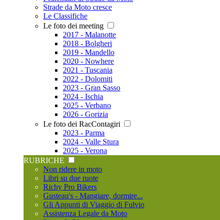
Strade da Moto cresce
Le Classifiche
Le foto dei meeting
2017 - Malanotte
2018 - Bolgheri
2019 - Mandello
2020 - Nowhere
2021 - Tuscania
2022 - Dolomiti
2023 - Gran Sasso
2024 - Ischia
2025 - Verbano
2026 - Gorizia
Le foto dei RacContagiri
2023 - Parma
2024 - Valle Stura
2025 - Verona
RUBRICHE
Non ridere in moto
Libri su due ruote
Richy Pro Bikers
Gusteau's - Mangiare, dormire...
Gli Appunti di Viaggio di Fulvio
Assistenza Legale da Moto