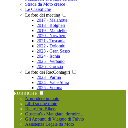
Strade da Moto cresce
Le Classifiche
Le foto dei meeting
2017 - Malanotte
2018 - Bolgheri
2019 - Mandello
2020 - Nowhere
2021 - Tuscania
2022 - Dolomiti
2023 - Gran Sasso
2024 - Ischia
2025 - Verbano
2026 - Gorizia
Le foto dei RacContagiri
2023 - Parma
2024 - Valle Stura
2025 - Verona
RUBRICHE
Non ridere in moto
Libri su due ruote
Richy Pro Bikers
Gusteau's - Mangiare, dormire...
Gli Appunti di Viaggio di Fulvio
Assistenza Legale da Moto