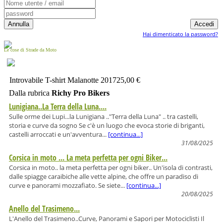
Hai dimenticato la password?
Le cose di Strade da Moto
Introvabile T-shirt Malanotte 2017
25,00 €
Dalla rubrica
Richy Pro Bikers
Lunigiana..La Terra della Luna....
Sulle orme dei Lupi...la Lunigiana .."Terra della Luna" .. tra castelli,
storia e curve da sogno Se c'è un luogo che evoca storie di briganti,
castelli arroccati e un'avventura...
[continua...]
31/08/2025
Corsica in moto ... La meta perfetta per ogni Biker...
Corsica in moto.. la meta perfetta per ogni biker.. Un'isola di contrasti,
dalle spiagge caraibiche alle vette alpine, che offre un paradiso di
curve e panorami mozzafiato. Se siete...
[continua...]
20/08/2025
Anello del Trasimeno...
L'Anello del Trasimeno..Curve, Panorami e Sapori per Motociclisti Il