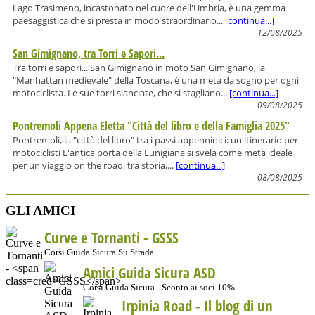
Lago Trasimeno, incastonato nel cuore dell'Umbria, è una gemma
paesaggistica che si presta in modo straordinario...
[continua...]
12/08/2025
San Gimignano, tra Torri e Sapori...
Tra torri e sapori....San Gimignano in moto San Gimignano, la
"Manhattan medievale" della Toscana, è una meta da sogno per ogni
motociclista. Le sue torri slanciate, che si stagliano...
[continua...]
09/08/2025
Pontremoli Appena Eletta "Città del libro e della Famiglia 2025"
Pontremoli, la "città del libro" tra i passi appenninici: un itinerario per
motociclisti L'antica porta della Lunigiana si svela come meta ideale
per un viaggio on the road, tra storia,...
[continua...]
08/08/2025
GLI AMICI
Curve e Tornanti -
GSSS
Corsi Guida Sicura Su Strada
Amici Guida Sicura ASD
Corsi Guida Sicura - Sconto ai soci 10%
Irpinia Road - Il blog di un