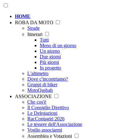
HOME
ROBA DA MOTO
Strade
Itinerari
Tutti
Meno di un giorno
Un giorno
Due giorni
Più giorni
In progetto
L'altimetro
Dove c'incontriamo?
Gruppi di biker
MotoQasbah
ASSOCIAZIONE
Che cos'è
Il Consiglio Direttivo
Le Delegazioni
RacContagiri 2026
Le tessere dell'Associazione
Voglio associarmi
Assemblea e Votazioni