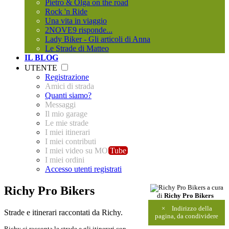
Pietro & Olga on the road
Rock 'n Ride
Una vita in viaggio
2NOVE9 risponde...
Lady Biker - Gli articoli di Anna
Le Strade di Matteo
IL BLOG
UTENTE
Registrazione
Amici di strada
Quanti siamo?
Messaggi
Il mio garage
Le mie strade
I miei itinerari
I miei contributi
I miei video su MO
Tube
I miei ordini
Accesso utenti registrati
Richy Pro Bikers
a cura
di
Richy Pro Bikers
×
Indirizzo della
Strade e itinerari raccontati da Richy.
pagina, da condividere
Richy ci racconta le strade e gli itinerari con