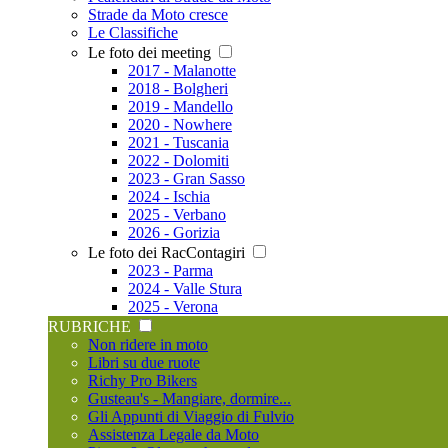
Strade da Moto cresce
Le Classifiche
Le foto dei meeting
2017 - Malanotte
2018 - Bolgheri
2019 - Mandello
2020 - Nowhere
2021 - Tuscania
2022 - Dolomiti
2023 - Gran Sasso
2024 - Ischia
2025 - Verbano
2026 - Gorizia
Le foto dei RacContagiri
2023 - Parma
2024 - Valle Stura
2025 - Verona
RUBRICHE
Non ridere in moto
Libri su due ruote
Richy Pro Bikers
Gusteau's - Mangiare, dormire...
Gli Appunti di Viaggio di Fulvio
Assistenza Legale da Moto