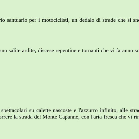
o santuario per i motociclisti, un dedalo di strade che si sn
o salite ardite, discese repentine e tornanti che vi faranno so
 spettacolari su calette nascoste e l'azzurro infinito, alle s
rere la strada del Monte Capanne, con l'aria fresca che vi rinf