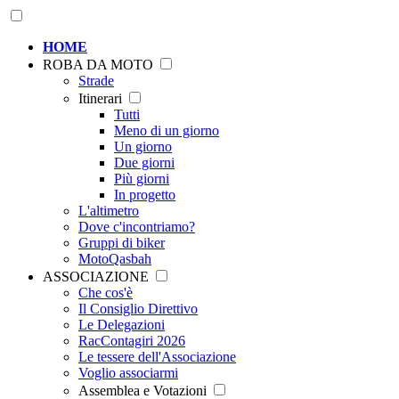
HOME
ROBA DA MOTO
Strade
Itinerari
Tutti
Meno di un giorno
Un giorno
Due giorni
Più giorni
In progetto
L'altimetro
Dove c'incontriamo?
Gruppi di biker
MotoQasbah
ASSOCIAZIONE
Che cos'è
Il Consiglio Direttivo
Le Delegazioni
RacContagiri 2026
Le tessere dell'Associazione
Voglio associarmi
Assemblea e Votazioni