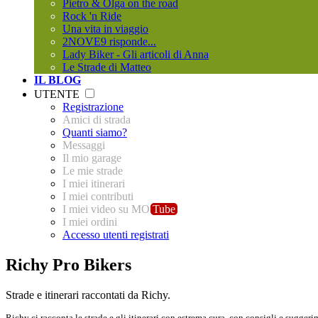
Pietro & Olga on the road
Rock 'n Ride
Una vita in viaggio
2NOVE9 risponde...
Lady Biker - Gli articoli di Anna
Le Strade di Matteo
IL BLOG
UTENTE
Registrazione
Amici di strada
Quanti siamo?
Messaggi
Il mio garage
Le mie strade
I miei itinerari
I miei contributi
I miei video su MO
Tube
I miei ordini
Accesso utenti registrati
Richy Pro Bikers
Strade e itinerari raccontati da Richy.
Richy ci racconta le strade e gli itinerari con estrema cura, con consigli e sugge