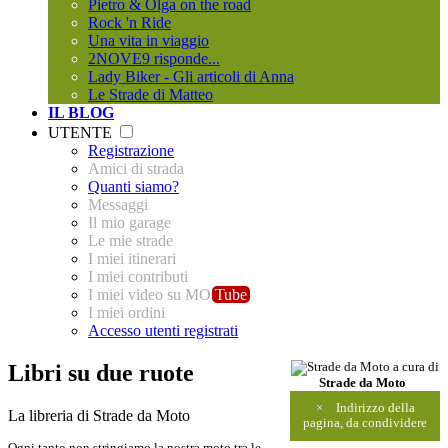
Pietro & Olga on the road
Rock 'n Ride
Una vita in viaggio
2NOVE9 risponde...
Lady Biker - Gli articoli di Anna
Le Strade di Matteo
IL BLOG
UTENTE
Registrazione
Amici di strada
Quanti siamo?
Messaggi
Il mio garage
Le mie strade
I miei itinerari
I miei contributi
I miei video su MO
Tube
I miei ordini
Accesso utenti registrati
Libri su due ruote
a cura di
Strade da Moto
×
Indirizzo della
La libreria di Strade da Moto
pagina, da condividere
Ogni tanto non stringiamo la nostra moto tra le