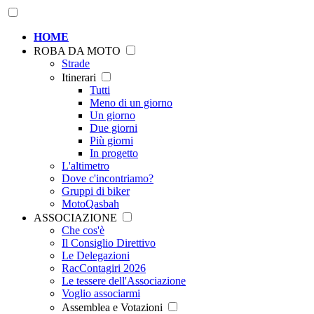
HOME
ROBA DA MOTO
Strade
Itinerari
Tutti
Meno di un giorno
Un giorno
Due giorni
Più giorni
In progetto
L'altimetro
Dove c'incontriamo?
Gruppi di biker
MotoQasbah
ASSOCIAZIONE
Che cos'è
Il Consiglio Direttivo
Le Delegazioni
RacContagiri 2026
Le tessere dell'Associazione
Voglio associarmi
Assemblea e Votazioni