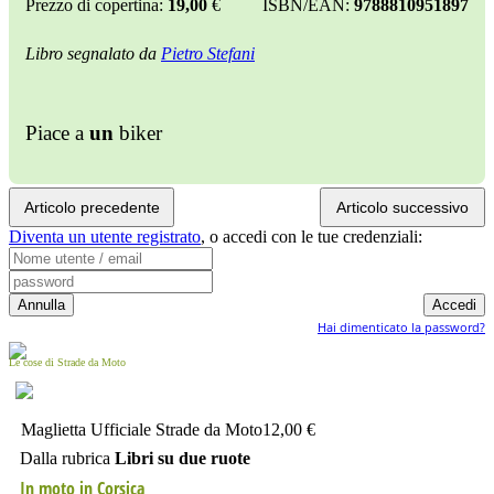
Prezzo di copertina:
19,00
€
ISBN/EAN:
9788810951897
Libro segnalato da
Pietro Stefani
Piace a
un
biker
Articolo precedente
Articolo successivo
Diventa un utente registrato
,
o accedi con le tue credenziali:
Hai dimenticato la password?
Le cose di Strade da Moto
Maglietta Ufficiale Strade da Moto
12,00 €
Dalla rubrica
Libri su due ruote
In moto in Corsica