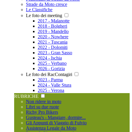
Strade da Moto cresce
Le Classifiche
Le foto dei meeting
2017 - Malanotte
2018 - Bolgheri
2019 - Mandello
2020 - Nowhere
2021 - Tuscania
2022 - Dolomiti
2023 - Gran Sasso
2024 - Ischia
2025 - Verbano
2026 - Gorizia
Le foto dei RacContagiri
2023 - Parma
2024 - Valle Stura
2025 - Verona
RUBRICHE
Non ridere in moto
Libri su due ruote
Richy Pro Bikers
Gusteau's - Mangiare, dormire...
Gli Appunti di Viaggio di Fulvio
Assistenza Legale da Moto