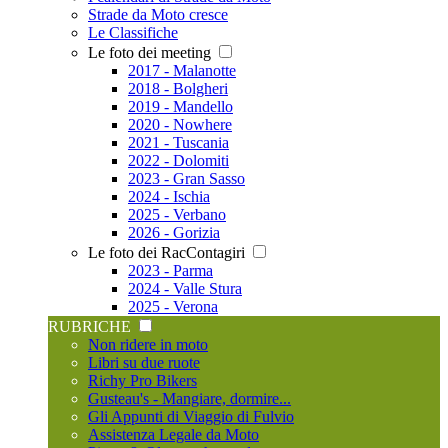
Strade da Moto cresce
Le Classifiche
Le foto dei meeting
2017 - Malanotte
2018 - Bolgheri
2019 - Mandello
2020 - Nowhere
2021 - Tuscania
2022 - Dolomiti
2023 - Gran Sasso
2024 - Ischia
2025 - Verbano
2026 - Gorizia
Le foto dei RacContagiri
2023 - Parma
2024 - Valle Stura
2025 - Verona
RUBRICHE
Non ridere in moto
Libri su due ruote
Richy Pro Bikers
Gusteau's - Mangiare, dormire...
Gli Appunti di Viaggio di Fulvio
Assistenza Legale da Moto