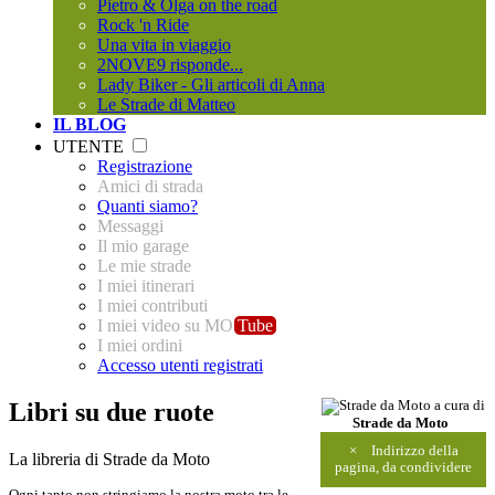
Pietro & Olga on the road
Rock 'n Ride
Una vita in viaggio
2NOVE9 risponde...
Lady Biker - Gli articoli di Anna
Le Strade di Matteo
IL BLOG
UTENTE
Registrazione
Amici di strada
Quanti siamo?
Messaggi
Il mio garage
Le mie strade
I miei itinerari
I miei contributi
I miei video su MO
Tube
I miei ordini
Accesso utenti registrati
Libri su due ruote
a cura di
Strade da Moto
×
Indirizzo della
La libreria di Strade da Moto
pagina, da condividere
Ogni tanto non stringiamo la nostra moto tra le