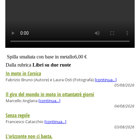
Spilla smaltata con base in metallo
6,00 €
Dalla rubrica
Libri su due ruote
In moto in Corsica
Fabrizio Bruno (Autore) e Laura Osti (Fotografa)
[continua...]
05/08/2026
Il giro del mondo in moto in ottantatrè giorni
Marcello Anglana
[continua...]
04/08/2026
Senza regole
Francesco Catacchio
[continua...]
03/08/2026
L'orizzonte non ci basta.