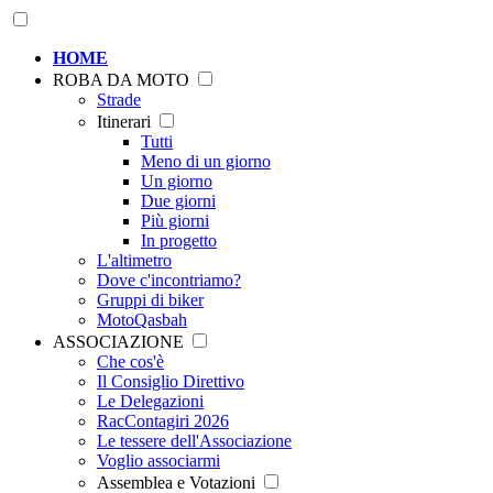
HOME
ROBA DA MOTO
Strade
Itinerari
Tutti
Meno di un giorno
Un giorno
Due giorni
Più giorni
In progetto
L'altimetro
Dove c'incontriamo?
Gruppi di biker
MotoQasbah
ASSOCIAZIONE
Che cos'è
Il Consiglio Direttivo
Le Delegazioni
RacContagiri 2026
Le tessere dell'Associazione
Voglio associarmi
Assemblea e Votazioni