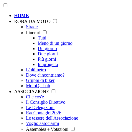
HOME
ROBA DA MOTO
Strade
Itinerari
Tutti
Meno di un giorno
Un giorno
Due giorni
Più giorni
In progetto
L'altimetro
Dove c'incontriamo?
Gruppi di biker
MotoQasbah
ASSOCIAZIONE
Che cos'è
Il Consiglio Direttivo
Le Delegazioni
RacContagiri 2026
Le tessere dell'Associazione
Voglio associarmi
Assemblea e Votazioni