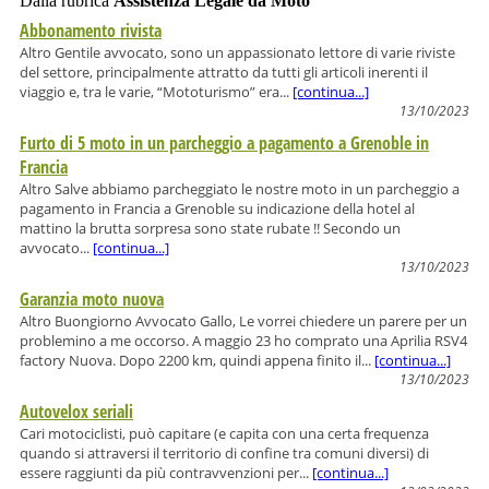
Dalla rubrica
Assistenza Legale da Moto
Abbonamento rivista
Altro Gentile avvocato, sono un appassionato lettore di varie riviste
del settore, principalmente attratto da tutti gli articoli inerenti il
viaggio e, tra le varie, “Mototurismo” era...
[continua...]
13/10/2023
Furto di 5 moto in un parcheggio a pagamento a Grenoble in
Francia
Altro Salve abbiamo parcheggiato le nostre moto in un parcheggio a
pagamento in Francia a Grenoble su indicazione della hotel al
mattino la brutta sorpresa sono state rubate !! Secondo un
avvocato...
[continua...]
13/10/2023
Garanzia moto nuova
Altro Buongiorno Avvocato Gallo, Le vorrei chiedere un parere per un
problemino a me occorso. A maggio 23 ho comprato una Aprilia RSV4
factory Nuova. Dopo 2200 km, quindi appena finito il...
[continua...]
13/10/2023
Autovelox seriali
Cari motociclisti, può capitare (e capita con una certa frequenza
quando si attraversi il territorio di confine tra comuni diversi) di
essere raggiunti da più contravvenzioni per...
[continua...]