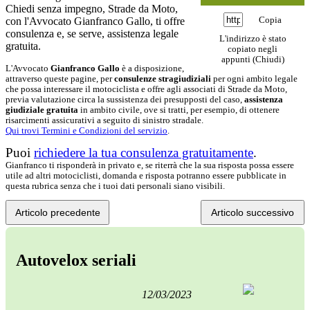
Chiedi senza impegno,
Strade da Moto
,
con l'Avvocato Gianfranco Gallo, ti offre
Copia
consulenza e, se serve, assistenza legale
L'indirizzo è stato
gratuita.
copiato negli
appunti (
Chiudi
)
L'Avvocato
Gianfranco Gallo
è a disposizione,
attraverso queste pagine, per
consulenze stragiudiziali
per ogni ambito legale
che possa interessare il motociclista e offre agli associati di
Strade da Moto
,
previa valutazione circa la sussistenza dei presupposti del caso,
assistenza
giudiziale gratuita
in ambito civile, ove si tratti, per esempio, di ottenere
risarcimenti assicurativi a seguito di sinistro stradale.
Qui trovi Termini e Condizioni del servizio
.
Puoi
richiedere la tua consulenza gratuitamente
.
Gianfranco ti risponderà in privato e, se riterrà che la sua risposta possa essere
utile ad altri motociclisti, domanda e risposta potranno essere pubblicate in
questa rubrica senza che i tuoi dati personali siano visibili.
Articolo precedente
Articolo successivo
Autovelox seriali
12/03/2023