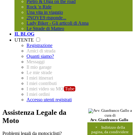
Pietro & Olga on the road
Rock 'n Ride
Una vita in viaggio
2NOVE9 risponde...
Lady Biker - Gli articoli di Anna
Le Strade di Matteo
IL BLOG
UTENTE
Registrazione
Amici di strada
Quanti siamo?
Messaggi
Il mio garage
Le mie strade
I miei itinerari
I miei contributi
I miei video su MO
Tube
I miei ordini
Accesso utenti registrati
Assistenza Legale da
a
cura di
Moto
Avv. Gianfranco Gallo
×
Indirizzo della
pagina, da condividere
Problemi legali da motociclisti?