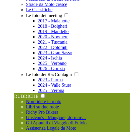
Strade da Moto cresce
Le Classifiche
Le foto dei meeting
2017 - Malanotte
2018 - Bolgheri
2019 - Mandello
2020 - Nowhere
2021 - Tuscania
2022 - Dolomiti
2023 - Gran Sasso
2024 - Ischia
2025 - Verbano
2026 - Gorizia
Le foto dei RacContagiri
2023 - Parma
2024 - Valle Stura
2025 - Verona
RUBRICHE
Non ridere in moto
Libri su due ruote
Richy Pro Bikers
Gusteau's - Mangiare, dormire...
Gli Appunti di Viaggio di Fulvio
Assistenza Legale da Moto