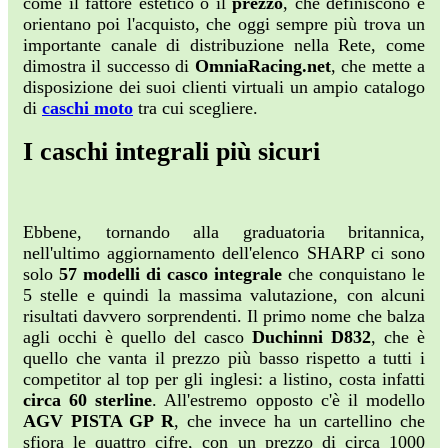
come il fattore estetico o il
prezzo
, che definiscono e
orientano poi l'acquisto, che oggi sempre più trova un
importante canale di distribuzione nella Rete, come
dimostra il successo di
OmniaRacing.net
, che mette a
disposizione dei suoi clienti virtuali un ampio catalogo
di
caschi moto
tra cui scegliere.
I caschi integrali più sicuri
Ebbene, tornando alla graduatoria britannica,
nell'ultimo aggiornamento dell'elenco SHARP ci sono
solo
57 modelli di
casco integrale
che conquistano le
5 stelle e quindi la massima valutazione, con alcuni
risultati davvero sorprendenti. Il primo nome che balza
agli occhi è quello del casco
Duchinni D832
, che è
quello che vanta il prezzo più basso rispetto a tutti i
competitor al top per gli inglesi: a listino, costa infatti
circa 60 sterline
. All'estremo opposto c'è il modello
AGV PISTA GP R
, che invece ha un cartellino che
sfiora le quattro cifre, con un prezzo di circa 1000