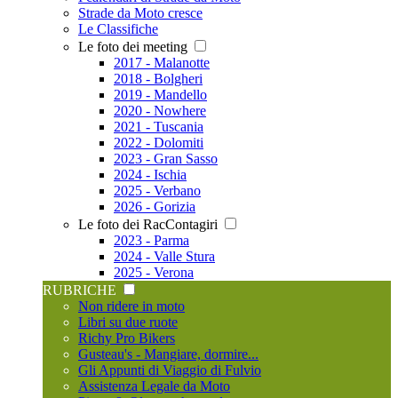
Strade da Moto cresce
Le Classifiche
Le foto dei meeting
2017 - Malanotte
2018 - Bolgheri
2019 - Mandello
2020 - Nowhere
2021 - Tuscania
2022 - Dolomiti
2023 - Gran Sasso
2024 - Ischia
2025 - Verbano
2026 - Gorizia
Le foto dei RacContagiri
2023 - Parma
2024 - Valle Stura
2025 - Verona
RUBRICHE
Non ridere in moto
Libri su due ruote
Richy Pro Bikers
Gusteau's - Mangiare, dormire...
Gli Appunti di Viaggio di Fulvio
Assistenza Legale da Moto