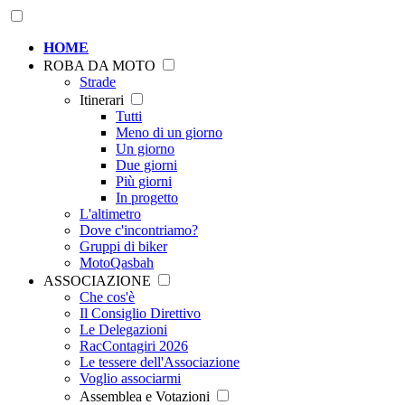
HOME
ROBA DA MOTO
Strade
Itinerari
Tutti
Meno di un giorno
Un giorno
Due giorni
Più giorni
In progetto
L'altimetro
Dove c'incontriamo?
Gruppi di biker
MotoQasbah
ASSOCIAZIONE
Che cos'è
Il Consiglio Direttivo
Le Delegazioni
RacContagiri 2026
Le tessere dell'Associazione
Voglio associarmi
Assemblea e Votazioni