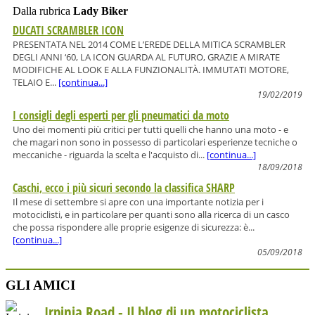
Dalla rubrica
Lady Biker
DUCATI SCRAMBLER ICON
PRESENTATA NEL 2014 COME L’EREDE DELLA MITICA SCRAMBLER
DEGLI ANNI ‘60, LA ICON GUARDA AL FUTURO, GRAZIE A MIRATE
MODIFICHE AL LOOK E ALLA FUNZIONALITÀ. IMMUTATI MOTORE,
TELAIO E...
[continua...]
19/02/2019
I consigli degli esperti per gli pneumatici da moto
Uno dei momenti più critici per tutti quelli che hanno una moto - e
che magari non sono in possesso di particolari esperienze tecniche o
meccaniche - riguarda la scelta e l'acquisto di...
[continua...]
18/09/2018
Caschi, ecco i più sicuri secondo la classifica SHARP
Il mese di settembre si apre con una importante notizia per i
motociclisti, e in particolare per quanti sono alla ricerca di un casco
che possa rispondere alle proprie esigenze di sicurezza: è...
[continua...]
05/09/2018
GLI AMICI
Irpinia Road - Il blog di un motociclista