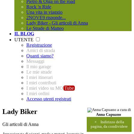
Pietro & Olga on the road
Rock 'n Ride
Una vita in viaggio
2NOVE9 risponde...
Lady Biker - Gli articoli di Anna
Le Strade di Matteo
IL BLOG
UTENTE
Registrazione
Amici di strada
Quanti siamo?
Messaggi
Il mio garage
Le mie strade
I miei itinerari
I miei contributi
I miei video su MO
Tube
I miei ordini
Accesso utenti registrati
Lady Biker
a cura di
Anna Capuano
×
Indirizzo della
Gli articoli di Anna
pagina, da condividere
Appassionata di viaggi, moda e motori, laureata in