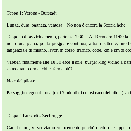
Tappa 1: Verona - Burstadt
Lunga, dura, bagnata, ventosa... No non é ancora la Scozia hehe
Tappona di avvicinamento, partenza 7:30 ... Al Brennero 11:00 la pr
non é una piana, poi la pioggia è continua, a tratti battente, fino 
tangenziale di milano, lavori in corso, traffico, code, km e km di cod
Vabbeh finalmente alle 18:30 esce il sole, burger king vicino a kar
siamo, tanto ormai chi ci ferma piú?
Note del pilota:
Passaggio degno di nota (e di 5 minuti di entusiasmo del pilota) vic
Tappa 2 Burstadt - Zeebrugge
Cari Lettori, vi scriviamo velocemente perchè credo che appena 