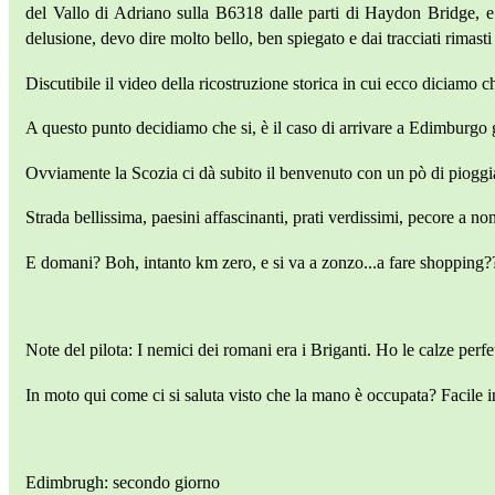
del Vallo di Adriano sulla B6318 dalle parti di Haydon Bridge, e 
delusione, devo dire molto bello, ben spiegato e dai tracciati rimasti s
Discutibile il video della ricostruzione storica in cui ecco diciam
A questo punto decidiamo che si, è il caso di arrivare a Edimburgo gi
Ovviamente la Scozia ci dà subito il benvenuto con un pò di pioggia,
Strada bellissima, paesini affascinanti, prati verdissimi, pecore a no
E domani? Boh, intanto km zero, e si va a zonzo...a fare shopping?
Note del pilota: I nemici dei romani era i Briganti. Ho le calze perfet
In moto qui come ci si saluta visto che la mano è occupata? Facile i
Edimbrugh: secondo giorno