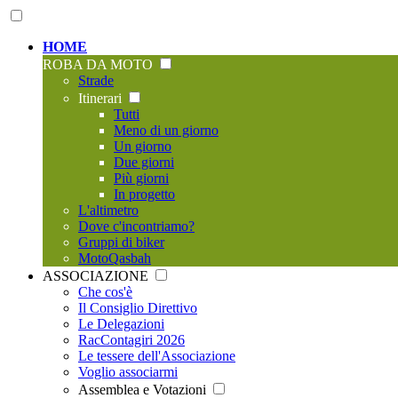
HOME
ROBA DA MOTO
Strade
Itinerari
Tutti
Meno di un giorno
Un giorno
Due giorni
Più giorni
In progetto
L'altimetro
Dove c'incontriamo?
Gruppi di biker
MotoQasbah
ASSOCIAZIONE
Che cos'è
Il Consiglio Direttivo
Le Delegazioni
RacContagiri 2026
Le tessere dell'Associazione
Voglio associarmi
Assemblea e Votazioni