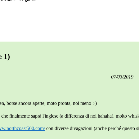
e 1)
07/03/2019
len, borse ancora aperte, moto pronta, noi meno :-)
che finalmente saprá l'inglese (a differenza di noi hahaha), molto whis
www.northcoast500.com/
con diverse divagazioni (anche perché questo si