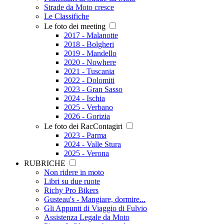
Strade da Moto cresce
Le Classifiche
Le foto dei meeting
2017 - Malanotte
2018 - Bolgheri
2019 - Mandello
2020 - Nowhere
2021 - Tuscania
2022 - Dolomiti
2023 - Gran Sasso
2024 - Ischia
2025 - Verbano
2026 - Gorizia
Le foto dei RacContagiri
2023 - Parma
2024 - Valle Stura
2025 - Verona
RUBRICHE
Non ridere in moto
Libri su due ruote
Richy Pro Bikers
Gusteau's - Mangiare, dormire...
Gli Appunti di Viaggio di Fulvio
Assistenza Legale da Moto