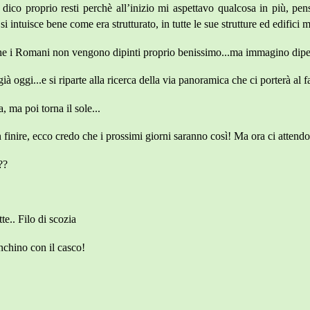
dico proprio resti perchè all’inizio mi aspettavo qualcosa in più, p
i intuisce bene come era strutturato, in tutte le sue strutture ed edifici mi
o che i Romani non vengono dipinti proprio benissimo...ma immagino dipe
à oggi...e si riparte alla ricerca della via panoramica che ci porterà al
 ma poi torna il sole...
n finire, ecco credo che i prossimi giorni saranno così! Ma ora ci attendo
??
te.. Filo di scozia
nchino con il casco!