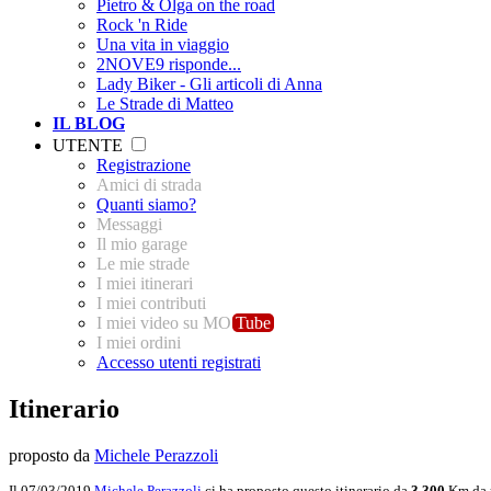
Pietro & Olga on the road
Rock 'n Ride
Una vita in viaggio
2NOVE9 risponde...
Lady Biker - Gli articoli di Anna
Le Strade di Matteo
IL BLOG
UTENTE
Registrazione
Amici di strada
Quanti siamo?
Messaggi
Il mio garage
Le mie strade
I miei itinerari
I miei contributi
I miei video su MO
Tube
I miei ordini
Accesso utenti registrati
Itinerario
proposto da
Michele Perazzoli
Il 07/03/2019
Michele Perazzoli
ci ha proposto questo itinerario da
3.300
Km da p