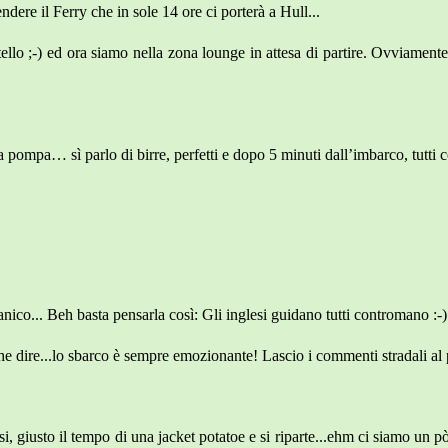
ndere il Ferry che in sole 14 ore ci porterà a Hull...
llo ;-) ed ora siamo nella zona lounge in attesa di partire. Ovviamen
na pompa… sì parlo di birre, perfetti e dopo 5 minuti dall’imbarco, tutti
anico... Beh basta pensarla così: Gli inglesi guidano tutti contromano :-
Che dire...lo sbarco è sempre emozionante! Lascio i commenti stradali al
asi, giusto il tempo di una jacket potatoe e si riparte...ehm ci siamo un p