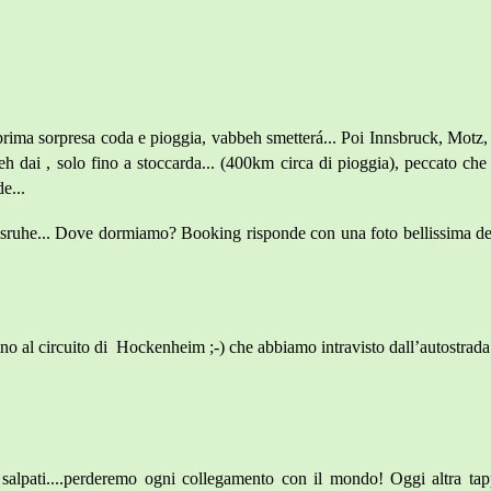
ima sorpresa coda e pioggia, vabbeh smetterá... Poi Innsbruck, Motz, R
beh dai , solo fino a stoccarda... (400km circa di pioggia), peccato ch
e...
lsruhe... Dove dormiamo? Booking risponde con una foto bellissima della
ino al circuito di Hockenheim ;-) che abbiamo intravisto dall’autostrada
salpati....perderemo ogni collegamento con il mondo! Oggi altra ta