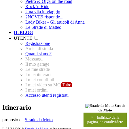
Pietro & Olga on the road
Rock 'n Ride
Una vita in viaggio
2NOVE9 risponde...
Lady Biker - Gli articoli di Anna
Le Strade di Matteo
IL BLOG
UTENTE
Registrazione
Amici di strada
Quanti siamo?
Messaggi
Il mio garage
Le mie strade
I miei itinerari
I miei contributi
I miei video su MO
Tube
I miei ordini
Accesso utenti registrati
Itinerario
Strade
da Moto
×
Indirizzo della
proposto da
Strade da Moto
pagina, da condividere
Il 25/11/2018
Strade da Moto
ci ha proposto