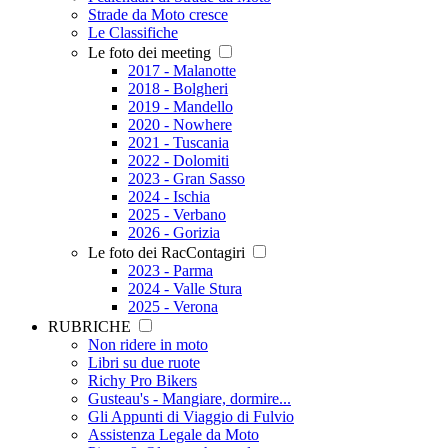
Strade da Moto cresce
Le Classifiche
Le foto dei meeting
2017 - Malanotte
2018 - Bolgheri
2019 - Mandello
2020 - Nowhere
2021 - Tuscania
2022 - Dolomiti
2023 - Gran Sasso
2024 - Ischia
2025 - Verbano
2026 - Gorizia
Le foto dei RacContagiri
2023 - Parma
2024 - Valle Stura
2025 - Verona
RUBRICHE
Non ridere in moto
Libri su due ruote
Richy Pro Bikers
Gusteau's - Mangiare, dormire...
Gli Appunti di Viaggio di Fulvio
Assistenza Legale da Moto