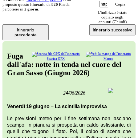
Copia
proposto questo itinerario da
920
Km da
percorrere in
2 giorni
.
L'indirizzo è stato
copiato negli
appunti (
Chiudi
)
Itinerario
Itinerario successivo
precedente
Fuga
Scarica GPX
Mappa
dall'afa: notte in tenda nel cuore del
Gran Sasso (Giugno 2026)
24/06/2026
Venerdì 19 giugno – La scintilla improvvisa
Le previsioni meteo per il fine settimana non lasciano
scampo: in pianura si prospetta un caldo asfissiante, di
quelli che tolgono il fiato. Poi, il colpo di scena che
cambia i piani: un impegno salta all'ultimo minuto. Io e