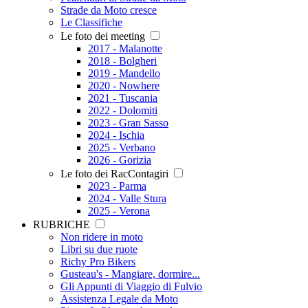
Strade da Moto cresce
Le Classifiche
Le foto dei meeting
2017 - Malanotte
2018 - Bolgheri
2019 - Mandello
2020 - Nowhere
2021 - Tuscania
2022 - Dolomiti
2023 - Gran Sasso
2024 - Ischia
2025 - Verbano
2026 - Gorizia
Le foto dei RacContagiri
2023 - Parma
2024 - Valle Stura
2025 - Verona
RUBRICHE
Non ridere in moto
Libri su due ruote
Richy Pro Bikers
Gusteau's - Mangiare, dormire...
Gli Appunti di Viaggio di Fulvio
Assistenza Legale da Moto