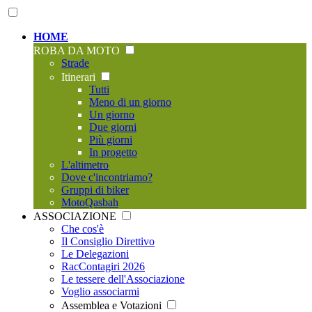
HOME
ROBA DA MOTO
Strade
Itinerari
Tutti
Meno di un giorno
Un giorno
Due giorni
Più giorni
In progetto
L'altimetro
Dove c'incontriamo?
Gruppi di biker
MotoQasbah
ASSOCIAZIONE
Che cos'è
Il Consiglio Direttivo
Le Delegazioni
RacContagiri 2026
Le tessere dell'Associazione
Voglio associarmi
Assemblea e Votazioni