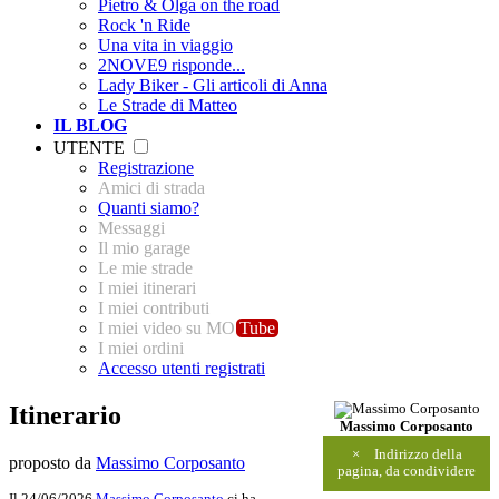
Pietro & Olga on the road
Rock 'n Ride
Una vita in viaggio
2NOVE9 risponde...
Lady Biker - Gli articoli di Anna
Le Strade di Matteo
IL BLOG
UTENTE
Registrazione
Amici di strada
Quanti siamo?
Messaggi
Il mio garage
Le mie strade
I miei itinerari
I miei contributi
I miei video su MO
Tube
I miei ordini
Accesso utenti registrati
Itinerario
Massimo Corposanto
×
Indirizzo della
proposto da
Massimo Corposanto
pagina, da condividere
Il 24/06/2026
Massimo Corposanto
ci ha