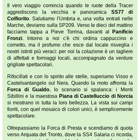
Il vero viaggio comincia quando le ruote della Tracer
aggrediscono la vecchia e panoramica
SS77 di
Colfiorito
. Salutiamo l'Umbria e, una volta entrati nelle
Marche, deviamo sulla SP209. Verso le dieci del mattino
facciamo tappa a Pieve Torrina, davanti al
Panificio
Fronzi
. Intorno a noi c'è chi ordina cappuccino e
cornetto, ma il profumo che esce dal locale risveglia i
nostri istinti più veraci: per noi la colazione è un tagliere
di affettati e formaggi locali, accompagnato da verdure
grigliate spettacolari.
Rifocillati e con lo spirito alle stelle, superiamo Visso e
Castelsantangelo sul Nera. Quando la moto affronta la
Forca di Gualdo
, lo scenario si spalanca: i Monti
Sibillini e la maestosa
Piana di Castelluccio di Norcia
si mostrano in tutta la loro bellezza. La vista sui campi
fioriti, con quel mosaico di colori unici, è semplicemente
spettacolare.
Oltrepassiamo la Forca di Presta e scendiamo di quota
verso Arquata del Tronto, dove la SS4 Salaria ci ricorda,