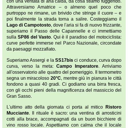
con una ventata di aria calda, da cosa stiamo fuggendo.
Attraversiamo Amatrice – o almeno quel poco che
purtroppo ne rimane, un brivido che stringe il cuore – e
poi finalmente la strada torna a salire. Costeggiamo il
Lago di Campotosto
, dove l'aria si fa di nuovo frizzante,
superiamo il Passo delle Capannelle e ci immettiamo
sulla
SP86 del Vasto
. Qui è il paradiso del motociclista:
curve perfette immerse nel Parco Nazionale, circondate
da paesaggi mozzafiato.
Superiamo Assergi e la
SS17bis
ci conduce, curva dopo
curva, verso la meta:
Campo Imperatore
. Arriviamo
all'osservatorio alle quattro del pomeriggio. Il termometro
segna un miracoloso
20°C
, mentre giù in pianura le città
fondono a quasi 40 gradi. Ci godiamo una birra fresca,
con gli occhi pieni della magnificenza del massiccio del
Gran Sasso.
L'ultimo atto della giornata ci porta al mitico
Ristoro
Mucciante
. Il rituale è sacro: una ventina di arrosticini
cotti alla brace, accompagnati da un buon bicchiere di
vino rosso locale. Aspettiamo con calma che il locale