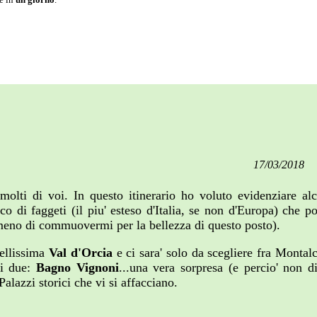
17/03/2018
olti di voi. In questo itinerario ho voluto evidenziare a
co di faggeti (il piu' esteso d'Italia, se non d'Europa) che p
 meno di commuovermi per la bellezza di questo posto).
bellissima
Val d'Orcia
e ci sara' solo da scegliere fra Monta
mi due:
Bagno Vignoni
...una vera sorpresa (e percio' non 
Palazzi storici che vi si affacciano.