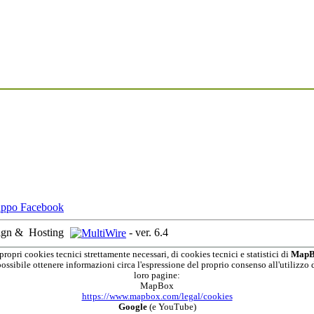
ign &
Hosting
-
ver. 6.4
propri cookies tecnici strettamente necessari, di cookies tecnici e statistici di
MapB
possibile ottenere informazioni circa l'espressione del proprio consenso all'utilizzo d
loro pagine:
MapBox
https://www.mapbox.com/legal/cookies
Google
(e YouTube)