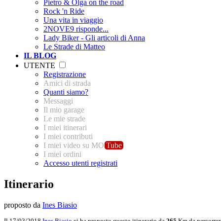
Pietro & Olga on the road
Rock 'n Ride
Una vita in viaggio
2NOVE9 risponde...
Lady Biker - Gli articoli di Anna
Le Strade di Matteo
IL BLOG
UTENTE
Registrazione
Amici di strada
Quanti siamo?
Messaggi
Il mio garage
Le mie strade
I miei itinerari
I miei contributi
I miei video su MO
Tube
I miei ordini
Accesso utenti registrati
Itinerario
proposto da
Ines Biasio
Il 17/03/2018
Ines Biasio
ci ha proposto questo itinerario da
265
Km da percorrer