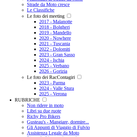
Strade da Moto cresce
Le Classifiche
Le foto dei meeting
2017 - Malanotte
2018 - Bolgheri
2019 - Mandello
2020 - Nowhere
2021 - Tuscania
2022 - Dolomiti
2023 - Gran Sasso
2024 - Ischia
2025 - Verbano
2026 - Gorizia
Le foto dei RacContagiri
2023 - Parma
2024 - Valle Stura
2025 - Verona
RUBRICHE
Non ridere in moto
Libri su due ruote
Richy Pro Bikers
Gusteau's - Mangiare, dormire...
Gli Appunti di Viaggio di Fulvio
Assistenza Legale da Moto