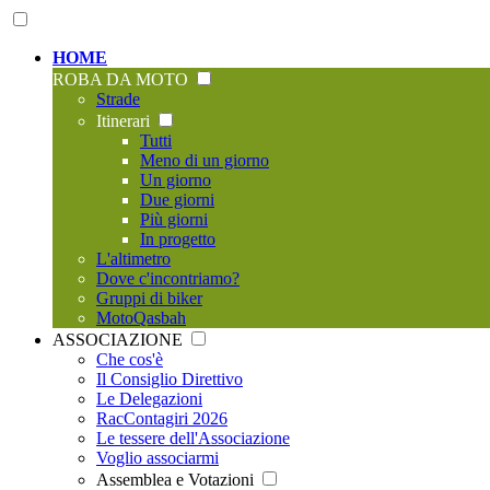
HOME
ROBA DA MOTO
Strade
Itinerari
Tutti
Meno di un giorno
Un giorno
Due giorni
Più giorni
In progetto
L'altimetro
Dove c'incontriamo?
Gruppi di biker
MotoQasbah
ASSOCIAZIONE
Che cos'è
Il Consiglio Direttivo
Le Delegazioni
RacContagiri 2026
Le tessere dell'Associazione
Voglio associarmi
Assemblea e Votazioni