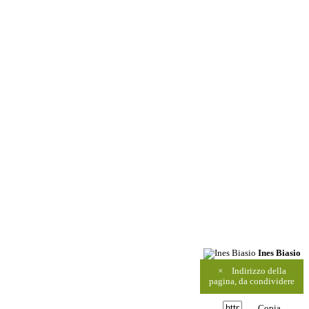
Ines Biasio
×
Indirizzo della
pagina, da condividere
Copia