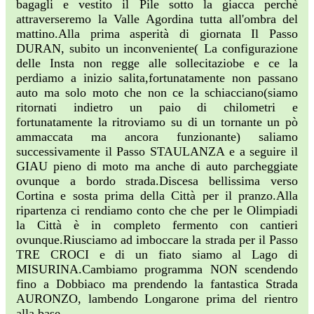
bagagli e vestito il Pile sotto la giacca perchè
attraverseremo la Valle Agordina tutta all'ombra del
mattino.Alla prima asperità di giornata Il Passo
DURAN, subito un inconveniente( La configurazione
delle Insta non regge alle sollecitaziobe e ce la
perdiamo a inizio salita,fortunatamente non passano
auto ma solo moto che non ce la schiacciano(siamo
ritornati indietro un paio di chilometri e
fortunatamente la ritroviamo su di un tornante un pò
ammaccata ma ancora funzionante) saliamo
successivamente il Passo STAULANZA e a seguire il
GIAU pieno di moto ma anche di auto parcheggiate
ovunque a bordo strada.Discesa bellissima verso
Cortina e sosta prima della Città per il pranzo.Alla
ripartenza ci rendiamo conto che che per le Olimpiadi
la Città è in completo fermento con cantieri
ovunque.Riusciamo ad imboccare la strada per il Passo
TRE CROCI e di un fiato siamo al Lago di
MISURINA.Cambiamo programma NON scendendo
fino a Dobbiaco ma prendendo la fantastica Strada
AURONZO, lambendo Longarone prima del rientro
alla base