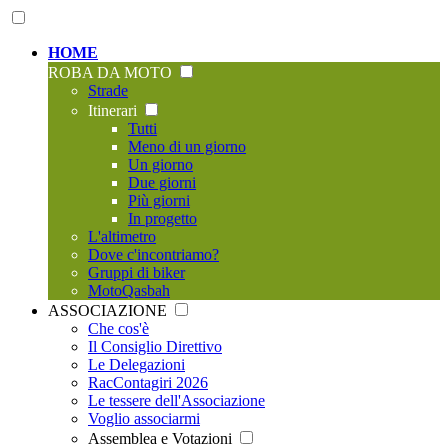
HOME
ROBA DA MOTO
Strade
Itinerari
Tutti
Meno di un giorno
Un giorno
Due giorni
Più giorni
In progetto
L'altimetro
Dove c'incontriamo?
Gruppi di biker
MotoQasbah
ASSOCIAZIONE
Che cos'è
Il Consiglio Direttivo
Le Delegazioni
RacContagiri 2026
Le tessere dell'Associazione
Voglio associarmi
Assemblea e Votazioni