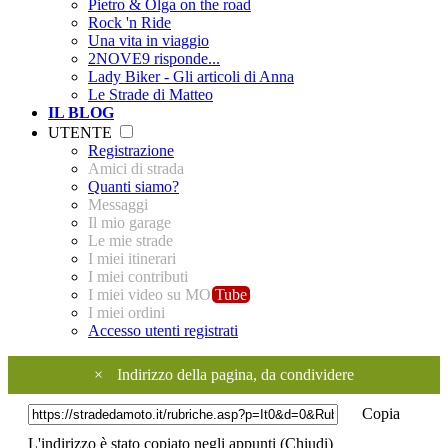
Pietro & Olga on the road
Rock 'n Ride
Una vita in viaggio
2NOVE9 risponde...
Lady Biker - Gli articoli di Anna
Le Strade di Matteo
IL BLOG
UTENTE
Registrazione
Amici di strada
Quanti siamo?
Messaggi
Il mio garage
Le mie strade
I miei itinerari
I miei contributi
I miei video su MO
Tube
I miei ordini
Accesso utenti registrati
×
Indirizzo della pagina, da condividere
Copia
L'indirizzo è stato copiato negli appunti (
Chiudi
)