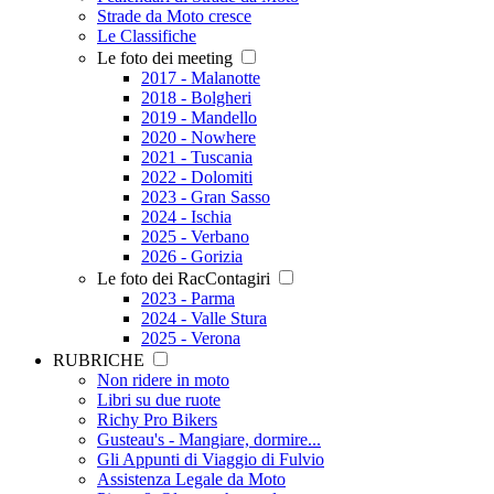
Strade da Moto cresce
Le Classifiche
Le foto dei meeting
2017 - Malanotte
2018 - Bolgheri
2019 - Mandello
2020 - Nowhere
2021 - Tuscania
2022 - Dolomiti
2023 - Gran Sasso
2024 - Ischia
2025 - Verbano
2026 - Gorizia
Le foto dei RacContagiri
2023 - Parma
2024 - Valle Stura
2025 - Verona
RUBRICHE
Non ridere in moto
Libri su due ruote
Richy Pro Bikers
Gusteau's - Mangiare, dormire...
Gli Appunti di Viaggio di Fulvio
Assistenza Legale da Moto