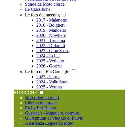
Strade da Moto cresce
Le Classifiche
Le foto dei meeting
2017 - Malanotte
2018 - Bolgheri
2019 - Mandello
2020 - Nowhere
2021 - Tuscania
2022 - Dolomiti
2023 - Gran Sasso
2024 - Ischia
2025 - Verbano
2026 - Gorizia
Le foto dei RacContagiri
2023 - Parma
2024 - Valle Stura
2025 - Verona
RUBRICHE
Non ridere in moto
Libri su due ruote
Richy Pro Bikers
Gusteau's - Mangiare, dormire...
Gli Appunti di Viaggio di Fulvio
Assistenza Legale da Moto