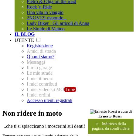
Pietro & Olga on the road
Rock 'n Ride
Una vita in viaggio
2NOVE9 risponde...
Lady Biker - Gli articoli di Anna
Le Strade di Matteo
IL BLOG
UTENTE
Registrazione
Amici di strada
Quanti siamo?
Messaggi
Il mio garage
Le mie strade
I miei itinerari
I miei contributi
I miei video su MO
Tube
I miei ordini
Accesso utenti registrati
Non ridere in moto
a cura di
Ernesto Rossi
×
Indirizzo della
...che ti si spiaccicano i moscerini sui denti!
pagina, da condividere
Ernesto
non ama i musi lunghi e detesta chi la