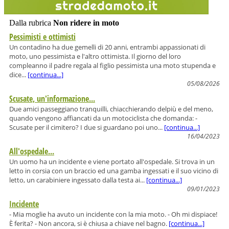
Dalla rubrica
Non ridere in moto
Pessimisti e ottimisti
Un contadino ha due gemelli di 20 anni, entrambi appassionati di
moto, uno pessimista e l'altro ottimista. Il giorno del loro
compleanno il padre regala al figlio pessimista una moto stupenda e
dice...
[continua...]
05/08/2026
Scusate, un'informazione...
Due amici passeggiano tranquilli, chiacchierando delpiù e del meno,
quando vengono affiancati da un motociclista che domanda: -
Scusate per il cimitero? I due si guardano poi uno...
[continua...]
16/04/2023
All'ospedale...
Un uomo ha un incidente e viene portato all'ospedale. Si trova in un
letto in corsia con un braccio ed una gamba ingessati e il suo vicino di
letto, un carabiniere ingessato dalla testa ai...
[continua...]
09/01/2023
Incidente
- Mia moglie ha avuto un incidente con la mia moto. - Oh mi dispiace!
È ferita? - Non ancora, si è chiusa a chiave nel bagno.
[continua...]