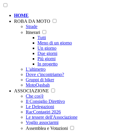
HOME
ROBA DA MOTO
Strade
Itinerari
Tutti
Meno di un giorno
Un giorno
Due giorni
Più giorni
In progetto
L'altimetro
Dove c'incontriamo?
Gruppi di biker
MotoQasbah
ASSOCIAZIONE
Che cos'è
Il Consiglio Direttivo
Le Delegazioni
RacContagiri 2026
Le tessere dell'Associazione
Voglio associarmi
Assemblea e Votazioni