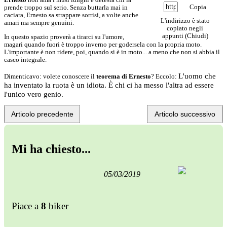
Copia
prende troppo sul serio. Senza buttarla mai in
caciara, Ernesto sa strappare sorrisi, a volte anche
L'indirizzo è stato
amari ma sempre genuini.
copiato negli
appunti (
Chiudi
)
In questo spazio proverà a tirarci su l'umore,
magari quando fuori è troppo inverno per godersela con la propria moto.
L'importante è non ridere, poi, quando si è in moto... a meno che non si abbia il
casco integrale.
L'uomo che
Dimenticavo: volete conoscere il
teorema di Ernesto
? Eccolo:
ha inventato la ruota è un idiota. È chi ci ha messo l'altra ad essere
l'unico vero genio.
Articolo precedente
Articolo successivo
Mi ha chiesto...
05/03/2019
Piace a
8
biker