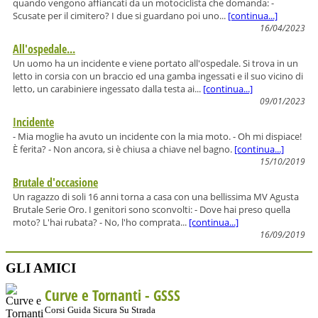
quando vengono affiancati da un motociclista che domanda: -
Scusate per il cimitero? I due si guardano poi uno...
[continua...]
16/04/2023
All'ospedale...
Un uomo ha un incidente e viene portato all'ospedale. Si trova in un
letto in corsia con un braccio ed una gamba ingessati e il suo vicino di
letto, un carabiniere ingessato dalla testa ai...
[continua...]
09/01/2023
Incidente
- Mia moglie ha avuto un incidente con la mia moto. - Oh mi dispiace!
È ferita? - Non ancora, si è chiusa a chiave nel bagno.
[continua...]
15/10/2019
Brutale d'occasione
Un ragazzo di soli 16 anni torna a casa con una bellissima MV Agusta
Brutale Serie Oro. I genitori sono sconvolti: - Dove hai preso quella
moto? L'hai rubata? - No, l'ho comprata...
[continua...]
16/09/2019
GLI AMICI
Curve e Tornanti -
GSSS
Corsi Guida Sicura Su Strada