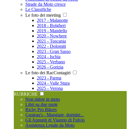
Strade da Moto cresce
Le Classifiche
Le foto dei meeting
2017 - Malanotte
2018 - Bolgheri
2019 - Mandello
2020 - Nowhere
2021 - Tuscania
2022 - Dolomiti
2023 - Gran Sasso
2024 - Ischia
2025 - Verbano
2026 - Gorizia
Le foto dei RacContagiri
2023 - Parma
2024 - Valle Stura
2025 - Verona
RUBRICHE
Non ridere in moto
Libri su due ruote
Richy Pro Bikers
Gusteau's - Mangiare, dormire...
Gli Appunti di Viaggio di Fulvio
Assistenza Legale da Moto