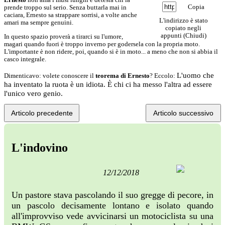
Copia
prende troppo sul serio. Senza buttarla mai in
caciara, Ernesto sa strappare sorrisi, a volte anche
L'indirizzo è stato
amari ma sempre genuini.
copiato negli
appunti (
Chiudi
)
In questo spazio proverà a tirarci su l'umore,
magari quando fuori è troppo inverno per godersela con la propria moto.
L'importante è non ridere, poi, quando si è in moto... a meno che non si abbia il
casco integrale.
L'uomo che
Dimenticavo: volete conoscere il
teorema di Ernesto
? Eccolo:
ha inventato la ruota è un idiota. È chi ci ha messo l'altra ad essere
l'unico vero genio.
Articolo precedente
Articolo successivo
L'indovino
12/12/2018
Un pastore stava pascolando il suo gregge di pecore, in
un pascolo decisamente lontano e isolato quando
all'improvviso vede avvicinarsi un motociclista su una