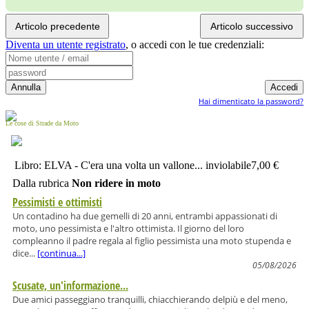
Articolo precedente
Articolo successivo
Diventa un utente registrato
,
o accedi con le tue credenziali:
Hai dimenticato la password?
Le cose di Strade da Moto
Libro: ELVA - C'era una volta un vallone... inviolabile
7,00 €
Dalla rubrica
Non ridere in moto
Pessimisti e ottimisti
Un contadino ha due gemelli di 20 anni, entrambi appassionati di
moto, uno pessimista e l'altro ottimista. Il giorno del loro
compleanno il padre regala al figlio pessimista una moto stupenda e
dice...
[continua...]
05/08/2026
Scusate, un'informazione...
Due amici passeggiano tranquilli, chiacchierando delpiù e del meno,