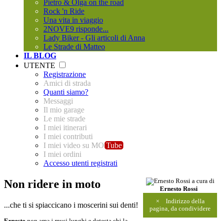
Pietro & Olga on the road
Rock 'n Ride
Una vita in viaggio
2NOVE9 risponde...
Lady Biker - Gli articoli di Anna
Le Strade di Matteo
IL BLOG
UTENTE
Registrazione
Amici di strada
Quanti siamo?
Messaggi
Il mio garage
Le mie strade
I miei itinerari
I miei contributi
I miei video su MO
Tube
I miei ordini
Accesso utenti registrati
Non ridere in moto
a cura di
Ernesto Rossi
×
Indirizzo della
...che ti si spiaccicano i moscerini sui denti!
pagina, da condividere
Ernesto
non ama i musi lunghi e detesta chi la