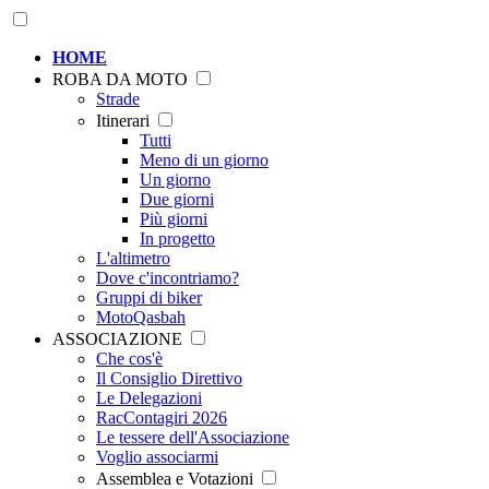
HOME
ROBA DA MOTO
Strade
Itinerari
Tutti
Meno di un giorno
Un giorno
Due giorni
Più giorni
In progetto
L'altimetro
Dove c'incontriamo?
Gruppi di biker
MotoQasbah
ASSOCIAZIONE
Che cos'è
Il Consiglio Direttivo
Le Delegazioni
RacContagiri 2026
Le tessere dell'Associazione
Voglio associarmi
Assemblea e Votazioni