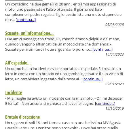
Un contadino ha due gemelli di 20 anni, entrambi appassionati di
moto, uno pessimista e l'altro ottimista. Il giorno del loro
compleanno il padre regala al figlio pessimista una moto stupenda e
dice...
[continua...]
05/08/2026
Scusate, un'informazione...
Due amici passeggiano tranquilli, chiacchierando delpiù e del meno,
quando vengono affiancati da un motociclista che domanda: -
Scusate per il cimitero? I due si guardano poi uno...
[continua...]
16/04/2023
All'ospedale...
Un uomo ha un incidente e viene portato all'ospedale. Si trova in un
letto in corsia con un braccio ed una gamba ingessati e il suo vicino di
letto, un carabiniere ingessato dalla testa ai...
[continua...]
09/01/2023
Incidente
- Mia moglie ha avuto un incidente con la mia moto. - Oh mi dispiace!
È ferita? - Non ancora, si è chiusa a chiave nel bagno.
[continua...]
15/10/2019
Brutale d'occasione
Un ragazzo di soli 16 anni torna a casa con una bellissima MV Agusta
Brutale Serie Oro. I genitori sono sconvolti: - Dove hai preso quella