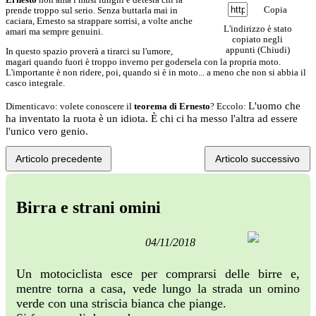
Copia
prende troppo sul serio. Senza buttarla mai in
caciara, Ernesto sa strappare sorrisi, a volte anche
L'indirizzo è stato
amari ma sempre genuini.
copiato negli
appunti (
Chiudi
)
In questo spazio proverà a tirarci su l'umore,
magari quando fuori è troppo inverno per godersela con la propria moto.
L'importante è non ridere, poi, quando si è in moto... a meno che non si abbia il
casco integrale.
L'uomo che
Dimenticavo: volete conoscere il
teorema di Ernesto
? Eccolo:
ha inventato la ruota è un idiota. È chi ci ha messo l'altra ad essere
l'unico vero genio.
Articolo precedente
Articolo successivo
Birra e strani omini
04/11/2018
Un motociclista esce per comprarsi delle birre e,
mentre torna a casa, vede lungo la strada un omino
verde con una striscia bianca che piange.