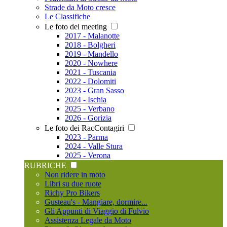
Strade da Moto cresce
Le Classifiche
Le foto dei meeting
2017 - Malanotte
2018 - Bolgheri
2019 - Mandello
2020 - Nowhere
2021 - Tuscania
2022 - Dolomiti
2023 - Gran Sasso
2024 - Ischia
2025 - Verbano
2026 - Gorizia
Le foto dei RacContagiri
2023 - Parma
2024 - Valle Stura
2025 - Verona
RUBRICHE
Non ridere in moto
Libri su due ruote
Richy Pro Bikers
Gusteau's - Mangiare, dormire...
Gli Appunti di Viaggio di Fulvio
Assistenza Legale da Moto