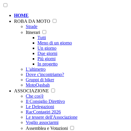
HOME
ROBA DA MOTO
Strade
Itinerari
Tutti
Meno di un giorno
Un giorno
Due giorni
Più giorni
In progetto
L'altimetro
Dove c'incontriamo?
Gruppi di biker
MotoQasbah
ASSOCIAZIONE
Che cos'è
Il Consiglio Direttivo
Le Delegazioni
RacContagiri 2026
Le tessere dell'Associazione
Voglio associarmi
Assemblea e Votazioni