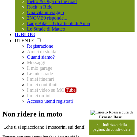
Pietro & Olga on the road
Rock 'n Ride
Una vita in viaggio
2NOVE9 risponde...
Lady Biker - Gli articoli di Anna
Le Strade di Matteo
IL BLOG
UTENTE
Registrazione
Amici di strada
Quanti siamo?
Messaggi
Il mio garage
Le mie strade
I miei itinerari
I miei contributi
I miei video su MO
Tube
I miei ordini
Accesso utenti registrati
Non ridere in moto
a cura di
Ernesto Rossi
×
Indirizzo della
...che ti si spiaccicano i moscerini sui denti!
pagina, da condividere
Ernesto
non ama i musi lunghi e detesta chi la