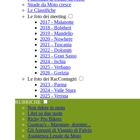
Strade da Moto cresce
Le Classifiche
Le foto dei meeting
2017 - Malanotte
2018 - Bolgheri
2019 - Mandello
2020 - Nowhere
2021 - Tuscania
2022 - Dolomiti
2023 - Gran Sasso
2024 - Ischia
2025 - Verbano
2026 - Gorizia
Le foto dei RacContagiri
2023 - Parma
2024 - Valle Stura
2025 - Verona
RUBRICHE
Non ridere in moto
Libri su due ruote
Richy Pro Bikers
Gusteau's - Mangiare, dormire...
Gli Appunti di Viaggio di Fulvio
Assistenza Legale da Moto