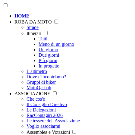
HOME
ROBA DA MOTO
Strade
Itinerari
Tutti
Meno di un giorno
Un giorno
Due giorni
Più giorni
In progetto
L'altimetro
Dove c'incontriamo?
Gruppi di biker
MotoQasbah
ASSOCIAZIONE
Che cos'è
Il Consiglio Direttivo
Le Delegazioni
RacContagiri 2026
Le tessere dell'Associazione
Voglio associarmi
Assemblea e Votazioni