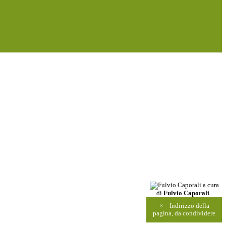
a cura
di
Fulvio Caporali
×
Indirizzo della
pagina, da condividere