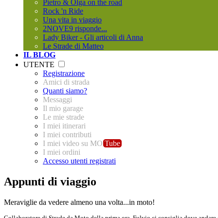
Pietro & Olga on the road
Rock 'n Ride
Una vita in viaggio
2NOVE9 risponde...
Lady Biker - Gli articoli di Anna
Le Strade di Matteo
IL BLOG
UTENTE
Registrazione
Amici di strada
Quanti siamo?
Messaggi
Il mio garage
Le mie strade
I miei itinerari
I miei contributi
I miei video su MO
Tube
I miei ordini
Accesso utenti registrati
Appunti di viaggio
Meraviglie da vedere almeno una volta...in moto!
Collaboratore di Strade da Moto della prima ora, Fulvio ci consiglia dove andare