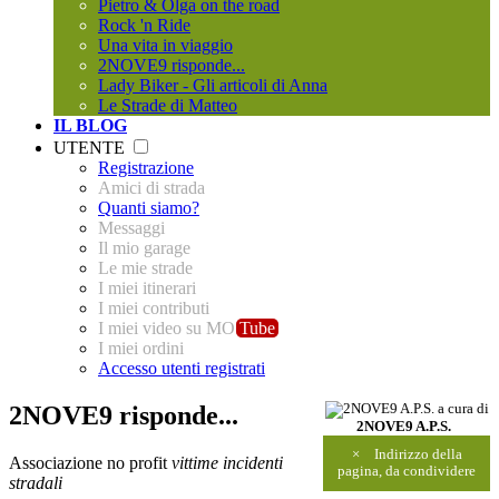
Pietro & Olga on the road
Rock 'n Ride
Una vita in viaggio
2NOVE9 risponde...
Lady Biker - Gli articoli di Anna
Le Strade di Matteo
IL BLOG
UTENTE
Registrazione
Amici di strada
Quanti siamo?
Messaggi
Il mio garage
Le mie strade
I miei itinerari
I miei contributi
I miei video su MO
Tube
I miei ordini
Accesso utenti registrati
2NOVE9 risponde...
a cura di
2NOVE9 A.P.S.
×
Indirizzo della
Associazione no profit
vittime incidenti
pagina, da condividere
stradali