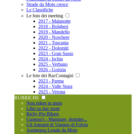
Strade da Moto cresce
Le Classifiche
Le foto dei meeting
2017 - Malanotte
2018 - Bolgheri
2019 - Mandello
2020 - Nowhere
2021 - Tuscania
2022 - Dolomiti
2023 - Gran Sasso
2024 - Ischia
2025 - Verbano
2026 - Gorizia
Le foto dei RacContagiri
2023 - Parma
2024 - Valle Stura
2025 - Verona
RUBRICHE
Non ridere in moto
Libri su due ruote
Richy Pro Bikers
Gusteau's - Mangiare, dormire...
Gli Appunti di Viaggio di Fulvio
Assistenza Legale da Moto