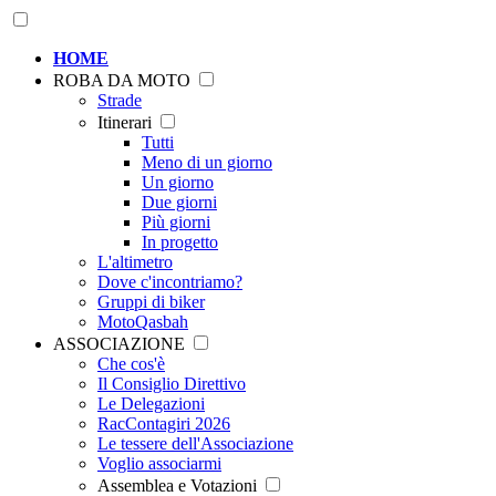
HOME
ROBA DA MOTO
Strade
Itinerari
Tutti
Meno di un giorno
Un giorno
Due giorni
Più giorni
In progetto
L'altimetro
Dove c'incontriamo?
Gruppi di biker
MotoQasbah
ASSOCIAZIONE
Che cos'è
Il Consiglio Direttivo
Le Delegazioni
RacContagiri 2026
Le tessere dell'Associazione
Voglio associarmi
Assemblea e Votazioni