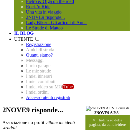
Pietro & Olga on the road
Rock 'n Ride
Una vita in viaggio
2NOVE9 risponde...
Lady Biker - Gli articoli di Anna
Le Strade di Matteo
IL BLOG
UTENTE
Registrazione
Amici di strada
Quanti siamo?
Messaggi
Il mio garage
Le mie strade
I miei itinerari
I miei contributi
I miei video su MO
Tube
I miei ordini
Accesso utenti registrati
2NOVE9 risponde...
a cura di
2NOVE9 A.P.S.
×
Indirizzo della
Associazione no profit
vittime incidenti
pagina, da condividere
stradali