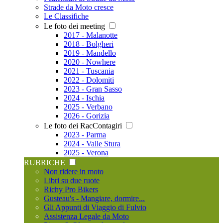
Strade da Moto cresce
Le Classifiche
Le foto dei meeting
2017 - Malanotte
2018 - Bolgheri
2019 - Mandello
2020 - Nowhere
2021 - Tuscania
2022 - Dolomiti
2023 - Gran Sasso
2024 - Ischia
2025 - Verbano
2026 - Gorizia
Le foto dei RacContagiri
2023 - Parma
2024 - Valle Stura
2025 - Verona
RUBRICHE
Non ridere in moto
Libri su due ruote
Richy Pro Bikers
Gusteau's - Mangiare, dormire...
Gli Appunti di Viaggio di Fulvio
Assistenza Legale da Moto