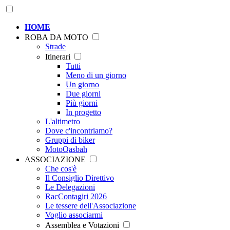
HOME
ROBA DA MOTO
Strade
Itinerari
Tutti
Meno di un giorno
Un giorno
Due giorni
Più giorni
In progetto
L'altimetro
Dove c'incontriamo?
Gruppi di biker
MotoQasbah
ASSOCIAZIONE
Che cos'è
Il Consiglio Direttivo
Le Delegazioni
RacContagiri 2026
Le tessere dell'Associazione
Voglio associarmi
Assemblea e Votazioni