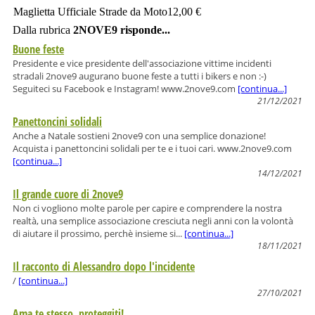
Maglietta Ufficiale Strade da Moto
12,00 €
Dalla rubrica
2NOVE9 risponde...
Buone feste
Presidente e vice presidente dell'associazione vittime incidenti
stradali 2nove9 augurano buone feste a tutti i bikers e non :-)
Seguiteci su Facebook e Instagram! www.2nove9.com
[continua...]
21/12/2021
Panettoncini solidali
Anche a Natale sostieni 2nove9 con una semplice donazione!
Acquista i panettoncini solidali per te e i tuoi cari. www.2nove9.com
[continua...]
14/12/2021
Il grande cuore di 2nove9
Non ci vogliono molte parole per capire e comprendere la nostra
realtà, una semplice associazione cresciuta negli anni con la volontà
di aiutare il prossimo, perchè insieme si...
[continua...]
18/11/2021
Il racconto di Alessandro dopo l'incidente
/
[continua...]
27/10/2021
Ama te stesso, proteggiti!