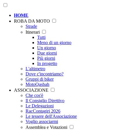
HOME
ROBA DA MOTO
Strade
Itinerari
Tutti
Meno di un giorno
Un giorno
Due giorni
Più giorni
In progetto
L'altimetro
Dove c'incontriamo?
Gruppi di biker
MotoQasbah
ASSOCIAZIONE
Che cos'è
Il Consiglio Direttivo
Le Delegazioni
RacContagiri 2026
Le tessere dell'Associazione
Voglio associarmi
Assemblea e Votazioni