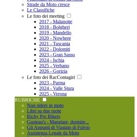
Strade da Moto cresce
Le Classifiche
Le foto dei meeting
2017 - Malanotte
2018 - Bolgheri
2019 - Mandello
2020 - Nowhere
2021 - Tuscania
2022 - Dolomiti
2023 - Gran Sasso
2024 - Ischia
2025 - Verbano
2026 - Gorizia
Le foto dei RacContagiri
2023 - Parma
2024 - Valle Stura
2025 - Verona
RUBRICHE
Non ridere in moto
Libri su due ruote
Richy Pro Bikers
Gusteau's - Mangiare, dormire...
Gli Appunti di Viaggio di Fulvio
Assistenza Legale da Moto