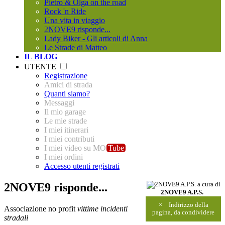
Pietro & Olga on the road
Rock 'n Ride
Una vita in viaggio
2NOVE9 risponde...
Lady Biker - Gli articoli di Anna
Le Strade di Matteo
IL BLOG
UTENTE
Registrazione
Amici di strada
Quanti siamo?
Messaggi
Il mio garage
Le mie strade
I miei itinerari
I miei contributi
I miei video su MO
Tube
I miei ordini
Accesso utenti registrati
2NOVE9 risponde...
a cura di
2NOVE9 A.P.S.
×
Indirizzo della
Associazione no profit
vittime incidenti
pagina, da condividere
stradali