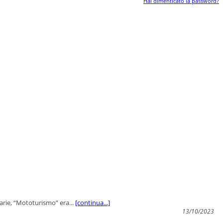
Hai dimenticato la password?
 varie, “Mototurismo” era...
[continua...]
13/10/2023