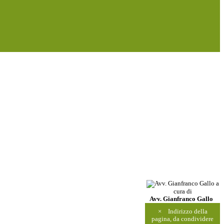
a
cura di
Avv. Gianfranco Gallo
×
Indirizzo della
pagina, da condividere