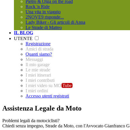
Pietro & Olga on the road
Rock 'n Ride
Una vita in viaggio
2NOVE9 risponde...
Lady Biker - Gli articoli di Anna
Le Strade di Matteo
IL BLOG
UTENTE
Registrazione
Amici di strada
Quanti siamo?
Messaggi
Il mio garage
Le mie strade
I miei itinerari
I miei contributi
I miei video su MO
Tube
I miei ordini
Accesso utenti registrati
Assistenza Legale da Moto
Problemi legali da motociclisti?
Chiedi senza impegno,
Strade da Moto
, con l'Avvocato Gianfranco Gall