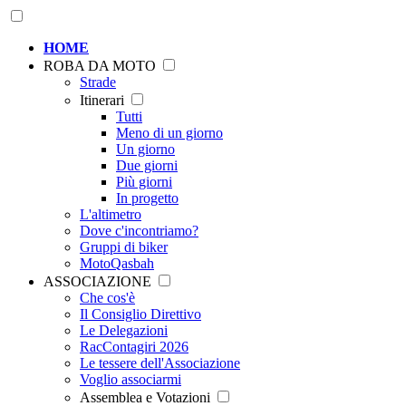
HOME
ROBA DA MOTO
Strade
Itinerari
Tutti
Meno di un giorno
Un giorno
Due giorni
Più giorni
In progetto
L'altimetro
Dove c'incontriamo?
Gruppi di biker
MotoQasbah
ASSOCIAZIONE
Che cos'è
Il Consiglio Direttivo
Le Delegazioni
RacContagiri 2026
Le tessere dell'Associazione
Voglio associarmi
Assemblea e Votazioni