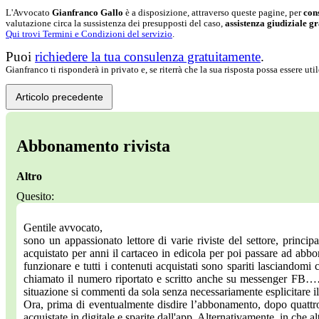
L'Avvocato
Gianfranco Gallo
è a disposizione, attraverso queste pagine, per
con
valutazione circa la sussistenza dei presupposti del caso,
assistenza giudiziale gr
Qui trovi Termini e Condizioni del servizio
.
Puoi
richiedere la tua consulenza gratuitamente
.
Gianfranco ti risponderà in privato e, se riterrà che la sua risposta possa essere ut
Articolo precedente
Abbonamento rivista
Altro
Quesito:
Gentile avvocato,
sono un appassionato lettore di varie riviste del settore, princip
acquistato per anni il cartaceo in edicola per poi passare ad ab
funzionare e tutti i contenuti acquistati sono spariti lasciandomi
chiamato il numero riportato e scritto anche su messenger FB……
situazione si commenti da sola senza necessariamente esplicitare il
Ora, prima di eventualmente disdire l’abbonamento, dopo quattro 
acquistate in digitale e sparite dall'app. Alternativamente, in che alt