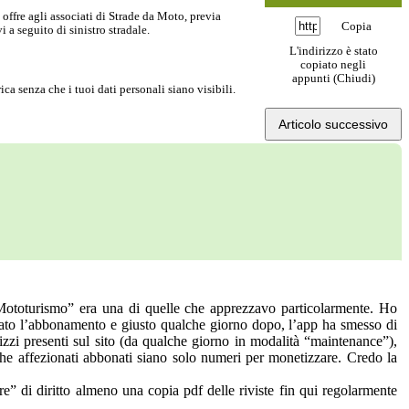
offre agli associati di
Strade da Moto
, previa
Copia
i a seguito di sinistro stradale.
L'indirizzo è stato
copiato negli
appunti (
Chiudi
)
ica senza che i tuoi dati personali siano visibili.
Articolo successivo
ie, “Mototurismo” era una di quelle che apprezzavo particolarmente. Ho
ovato l’abbonamento e giusto qualche giorno dopo, l’app ha smesso di
irizzi presenti sul sito (da qualche giorno in modalità “maintenance”),
e affezionati abbonati siano solo numeri per monetizzare. Credo la
e” di diritto almeno una copia pdf delle riviste fin qui regolarmente