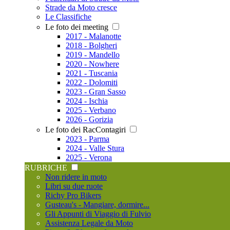
Strade da Moto cresce
Le Classifiche
Le foto dei meeting
2017 - Malanotte
2018 - Bolgheri
2019 - Mandello
2020 - Nowhere
2021 - Tuscania
2022 - Dolomiti
2023 - Gran Sasso
2024 - Ischia
2025 - Verbano
2026 - Gorizia
Le foto dei RacContagiri
2023 - Parma
2024 - Valle Stura
2025 - Verona
RUBRICHE
Non ridere in moto
Libri su due ruote
Richy Pro Bikers
Gusteau's - Mangiare, dormire...
Gli Appunti di Viaggio di Fulvio
Assistenza Legale da Moto