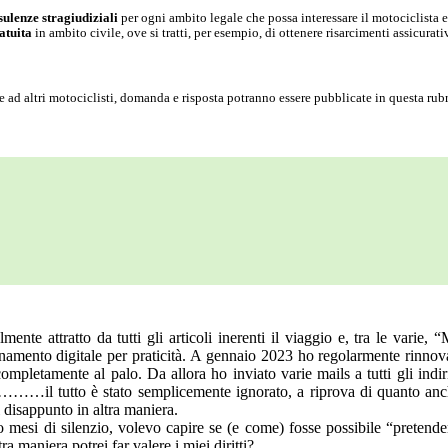
sulenze stragiudiziali
per ogni ambito legale che possa interessare il motociclista e 
atuita
in ambito civile, ove si tratti, per esempio, di ottenere risarcimenti assicurativ
ile ad altri motociclisti, domanda e risposta potranno essere pubblicate in questa rubr
almente attratto da tutti gli articoli inerenti il viaggio e, tra le var
bonamento digitale per praticità. A gennaio 2023 ho regolarmente rinn
 completamente al palo. Da allora ho inviato varie mails a tutti gli ind
……il tutto è stato semplicemente ignorato, a riprova di quanto anch
 disappunto in altra maniera.
mesi di silenzio, volevo capire se (e come) fosse possibile “pretender
ra maniera potrei far valere i miei diritti?