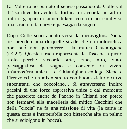
Da Volterra ho puntato il senese passando da Colle val
d'Elsa dove ho avuto la fortuna di accordarmi ad un
nutrito gruppo di amici bikers con cui ho condiviso
una strada tutta curve e paesaggi da sogno.
Dopo Colle sono andato verso la meravigliosa Siena
per prendere una di quelle strade che un motociclista
non puó non percorrere... la mitica Chiantigiana
(sr222). Questa strada rappresenta la Toscana a pieno
titolo perché raccorda arte, cibo, olio, vino,
paesaggistica da sogno e consente di vivere
un'atmosfera unica. La Chiantigiana collega Siena a
Firenze ed è un misto stretto con buon asfalto e curve
subentranti che coccolano... Si attraversano inoltre
paesini di una forza espressiva unica e dal momento
che passerete anche da Pazano in Chianti non potete
non fermarvi alla macelleria del mitico Cecchini che
della "ciccia" ne fa una missione di vita (la carne in
questa zona è insuperabile con bistecche alte un palmo
che si sciolgono in bocca).