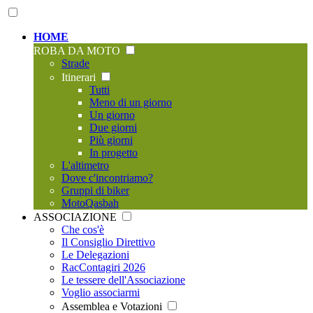
HOME
ROBA DA MOTO
Strade
Itinerari
Tutti
Meno di un giorno
Un giorno
Due giorni
Più giorni
In progetto
L'altimetro
Dove c'incontriamo?
Gruppi di biker
MotoQasbah
ASSOCIAZIONE
Che cos'è
Il Consiglio Direttivo
Le Delegazioni
RacContagiri 2026
Le tessere dell'Associazione
Voglio associarmi
Assemblea e Votazioni