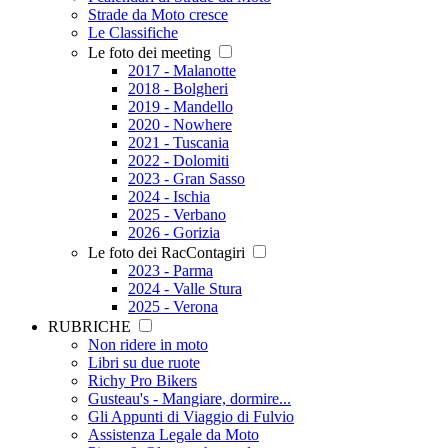
Strade da Moto cresce
Le Classifiche
Le foto dei meeting
2017 - Malanotte
2018 - Bolgheri
2019 - Mandello
2020 - Nowhere
2021 - Tuscania
2022 - Dolomiti
2023 - Gran Sasso
2024 - Ischia
2025 - Verbano
2026 - Gorizia
Le foto dei RacContagiri
2023 - Parma
2024 - Valle Stura
2025 - Verona
RUBRICHE
Non ridere in moto
Libri su due ruote
Richy Pro Bikers
Gusteau's - Mangiare, dormire...
Gli Appunti di Viaggio di Fulvio
Assistenza Legale da Moto