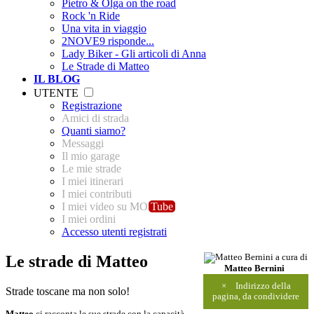
Pietro & Olga on the road
Rock 'n Ride
Una vita in viaggio
2NOVE9 risponde...
Lady Biker - Gli articoli di Anna
Le Strade di Matteo
IL BLOG
UTENTE
Registrazione
Amici di strada
Quanti siamo?
Messaggi
Il mio garage
Le mie strade
I miei itinerari
I miei contributi
I miei video su MO
Tube
I miei ordini
Accesso utenti registrati
Le strade di Matteo
a cura di
Matteo Bernini
×
Indirizzo della
Strade toscane ma non solo!
pagina, da condividere
Matteo
ci racconta le sue strade con la capacità