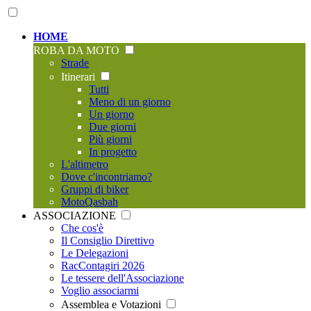
HOME
ROBA DA MOTO
Strade
Itinerari
Tutti
Meno di un giorno
Un giorno
Due giorni
Più giorni
In progetto
L'altimetro
Dove c'incontriamo?
Gruppi di biker
MotoQasbah
ASSOCIAZIONE
Che cos'è
Il Consiglio Direttivo
Le Delegazioni
RacContagiri 2026
Le tessere dell'Associazione
Voglio associarmi
Assemblea e Votazioni