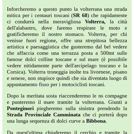
Inforcheremo a questo punto la volterrana una strada
mitica per i centauri toscani (
SR 68
) che rapidamente
ci condurrà nella meravigliosa
Volterra,
la
città
dell'alabastro, dove faremo respirare le moto e
gratificheremo il nostro stomaco. Volterra, per chi
venisse fuori regione, offre una strepitosa bellezza
artistica e paesaggistica che gusteremo dal bel vedere
che affaccia come una terrazza posta a 500mt sulle
famose dolci colline toscane e sul mare (è possibile
vedere nitidamente parte dell'arcipelago toscano e la
Corsica). Volterra troneggia inolte tra livornese, pisano
e senese, non stupisce quindi che sia diventata luogo di
appuntamento fisso per i motociclisti toscani.
Dopo la meritata sosta riaccenderemo le ns compagne
e punteremo il mare tramite la volterrana. Giunti a
Ponteginori
piegheremo sulla sinistra prendendo la
Strada
Provinciale Camminata
che ci porterà dopo
una lunga sequenza di dolci curve a
Bibbona
.
Da quest'ultima chiuderemo il cerchio e tramite la