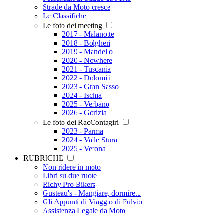
Strade da Moto cresce
Le Classifiche
Le foto dei meeting
2017 - Malanotte
2018 - Bolgheri
2019 - Mandello
2020 - Nowhere
2021 - Tuscania
2022 - Dolomiti
2023 - Gran Sasso
2024 - Ischia
2025 - Verbano
2026 - Gorizia
Le foto dei RacContagiri
2023 - Parma
2024 - Valle Stura
2025 - Verona
RUBRICHE
Non ridere in moto
Libri su due ruote
Richy Pro Bikers
Gusteau's - Mangiare, dormire...
Gli Appunti di Viaggio di Fulvio
Assistenza Legale da Moto