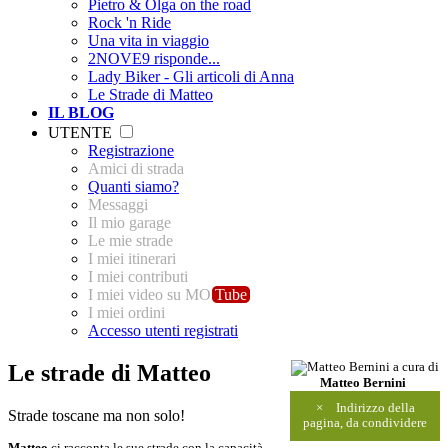
Pietro & Olga on the road
Rock 'n Ride
Una vita in viaggio
2NOVE9 risponde...
Lady Biker - Gli articoli di Anna
Le Strade di Matteo
IL BLOG
UTENTE
Registrazione
Amici di strada
Quanti siamo?
Messaggi
Il mio garage
Le mie strade
I miei itinerari
I miei contributi
I miei video su MO
Tube
I miei ordini
Accesso utenti registrati
Le strade di Matteo
a cura di
Matteo Bernini
×
Indirizzo della
Strade toscane ma non solo!
pagina, da condividere
Matteo
ci racconta le sue strade con la capacità