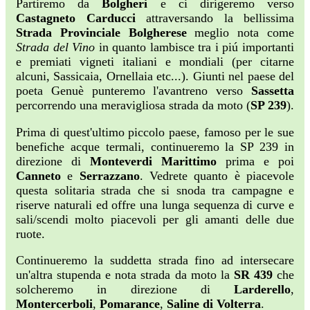
Partiremo da
Bolgheri
e ci dirigeremo verso
Castagneto Carducci
attraversando la bellissima
Strada Provinciale Bolgherese
meglio nota come
Strada del Vino
in quanto lambisce tra i piú importanti
e premiati vigneti italiani e mondiali (per citarne
alcuni, Sassicaia, Ornellaia etc...). Giunti nel paese del
poeta Genuè punteremo l'avantreno verso
Sassetta
percorrendo una meravigliosa strada da moto (
SP 239
).
Prima di quest'ultimo piccolo paese, famoso per le sue
benefiche acque termali, continueremo la SP 239 in
direzione di
Monteverdi Marittimo
prima e poi
Canneto
e
Serrazzano
. Vedrete quanto è piacevole
questa solitaria strada che si snoda tra campagne e
riserve naturali ed offre una lunga sequenza di curve e
sali/scendi molto piacevoli per gli amanti delle due
ruote.
Continueremo la suddetta strada fino ad intersecare
un'altra stupenda e nota strada da moto la
SR 439
che
solcheremo in direzione di
Larderello
,
Montercerboli
,
Pomarance
,
Saline di Volterra
.