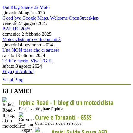
Dal Blog Strade da Moto
giovedì 24 luglio 2025
Good bye Google Maps. Welcome OpenStreetMap
venerdì 27 giugno 2025
BALTIC 2025
domenica 2 febbraio 2025
Motociclisti: prove di comunità
giovedì 14 novembre 2024
Una NON tassa che ci tartassa
sabato 19 ottobre 2024
TGiF è morto. Viva TGiF!
sabato 3 agosto 2024
Fuga (in Aubrac)
Vai al Blog
GLI AMICI
Irpinia Road - Il blog di un motociclista
Per chi vuole girare l'Irpinia
Curve e Tornanti -
GSSS
Corsi Guida Sicura Su Strada
Amici Guida Sicura ASD